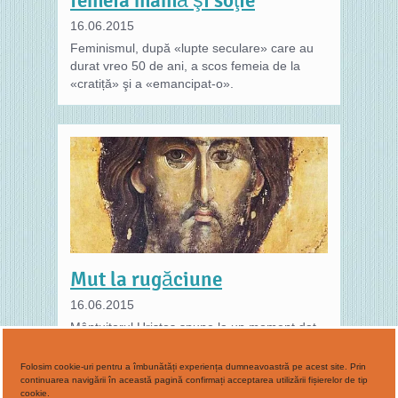
16.06.2015
Feminismul, după «lupte seculare» care au
durat vreo 50 de ani, a scos femeia de la
«cratiță» şi a «emancipat-o».
Mut la rugăciune
16.06.2015
Mântuitorul Hristos spune la un moment dat
în Evanghelia după Matei: „Când vă rugaţi,
nu spuneţi multe ca neamurile, că
Folosim cookie-uri pentru a îmbunătăți experiența dumneavoastră pe acest site. Prin
continuarea navigării în această pagină confirmați acceptarea utilizării fișierelor de tip
cookie.