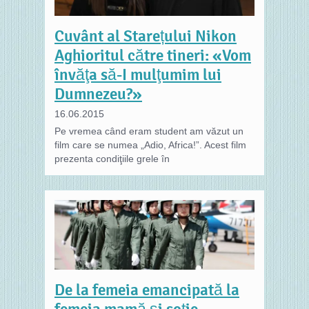
Cuvânt al Starețului Nikon
Aghioritul către tineri: «Vom
învăţa să-I mulţumim lui
Dumnezeu?»
16.06.2015
Pe vremea când eram student am văzut un
film care se numea „Adio, Africa!”. Acest film
prezenta condiţiile grele în
De la femeia emancipată la
femeia mamă şi soţie