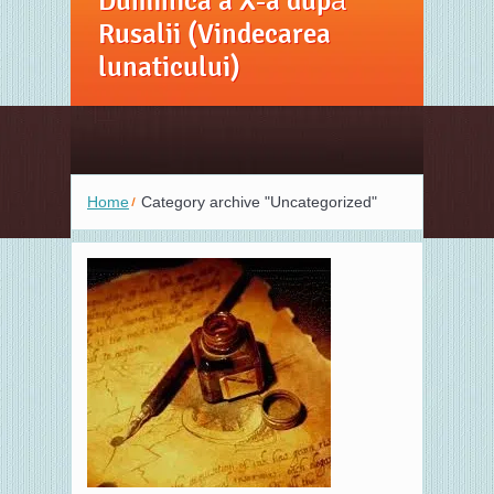
Duminica a X-a după
Rusalii (Vindecarea
lunaticului)
Home
Category archive "Uncategorized"