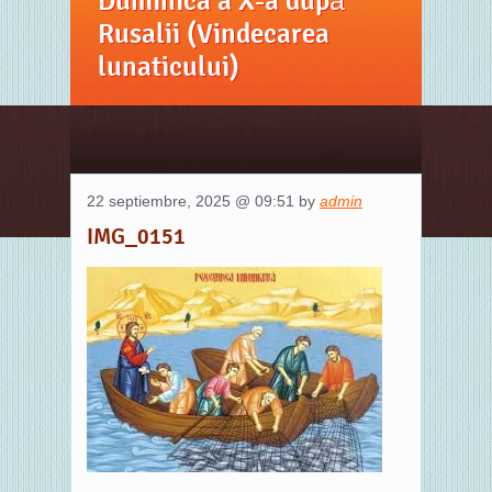
Duminica a X-a după
Rusalii (Vindecarea
lunaticului)
22 septiembre, 2025 @ 09:51 by
admin
IMG_0151