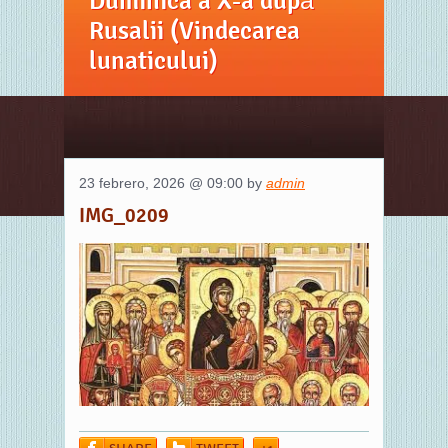
Duminica a X-a după
Rusalii (Vindecarea
lunaticului)
23 febrero, 2026 @ 09:00 by
admin
IMG_0209