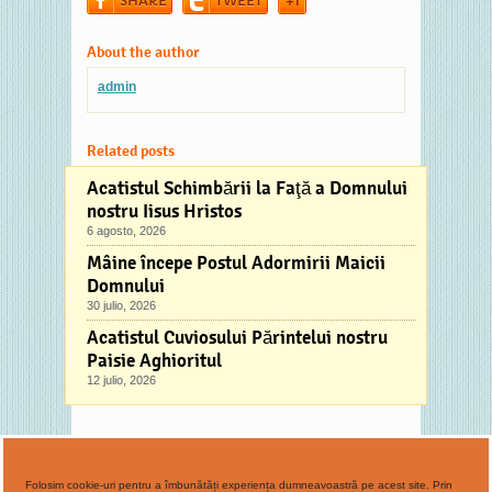
SHARE
TWEET
+1
About the author
admin
Related posts
Acatistul Schimbării la Faţă a Domnului
nostru Iisus Hristos
6 agosto, 2026
Mâine începe Postul Adormirii Maicii
Domnului
30 julio, 2026
Acatistul Cuviosului Părintelui nostru
Paisie Aghioritul
12 julio, 2026
Comments
No comments
Folosim cookie-uri pentru a îmbunătăți experiența dumneavoastră pe acest site. Prin