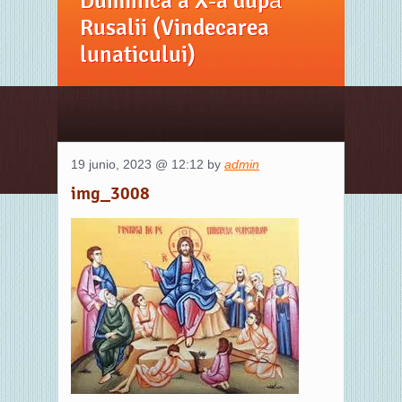
Duminica a X-a după
Rusalii (Vindecarea
lunaticului)
19 junio, 2023 @ 12:12 by
admin
img_3008