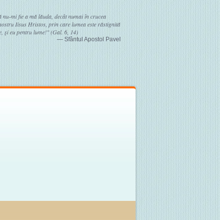
ă nu-mi fie a mă lăuda, decât numai în crucea
stru Iisus Hristos, prin care lumea este răstignită
, şi eu pentru lume!" (Gal. 6, 14)
— Sfântul Apostol Pavel