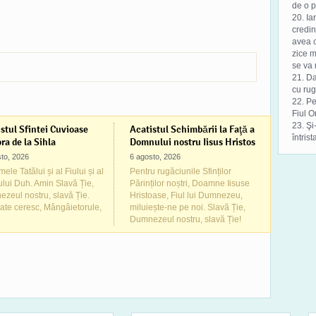
de o p
20. Ia
credin
avea c
zice m
se va 
21. D
cu rug
22. Pe
Fiul O
23. Şi
stul Sfintei Cuvioase
Acatistul Schimbării la Faţă a
întrist
ra de la Sihla
Domnului nostru Iisus Hristos
to, 2026
6 agosto, 2026
ele Tatălui și al Fiului și al
Pentru rugăciunile Sfinților
ului Duh. Amin Slavă Ție,
Părinților noștri, Doamne Iisuse
zeul nostru, slavă Ție.
Hristoase, Fiul lui Dumnezeu,
ate ceresc, Mângâietorule,
miluiește-ne pe noi. Slavă Ție,
Dumnezeul nostru, slavă Ție!