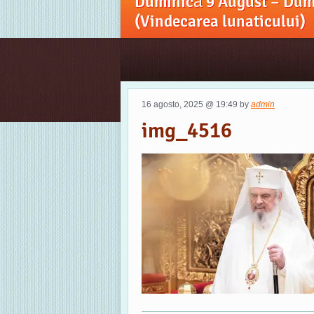
Duminică 9 August – Dumi
(Vindecarea lunaticului)
16 agosto, 2025 @ 19:49 by
admin
img_4516