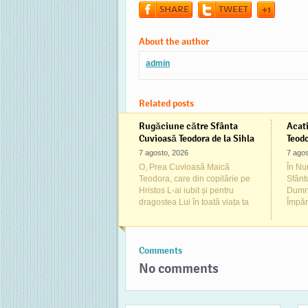
SHARE
TWEET
+1
About the author
admin
Related posts
Rugăciune către Sfânta
Acati
Cuvioasă Teodora de la Sihla
Teodo
7 agosto, 2026
7 agos
O, Prea Cuvioasă Maică
În Num
Teodora, care din copilărie pe
Sfânt
Hristos L-ai iubit și pentru
Dumne
dragostea Lui în toată viața ta
Împăr
Comments
No comments