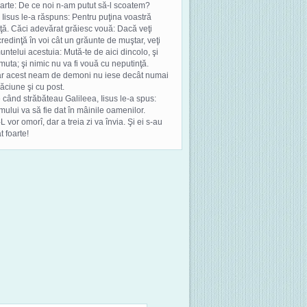
arte: De ce noi n-am putut să-l scoatem?
r Iisus le-a răspuns: Pentru puţina voastră
ţă. Căci adevărat grăiesc vouă: Dacă veţi
redinţă în voi cât un grăunte de muştar, veţi
untelui acestuia: Mută-te de aici dincolo, şi
muta; şi nimic nu va fi vouă cu neputinţă.
ar acest neam de demoni nu iese decât numai
ăciune şi cu post.
 când străbăteau Galileea, Iisus le-a spus:
mului va să fie dat în mâinile oamenilor.
-L vor omorî, dar a treia zi va învia. Şi ei s-au
at foarte!