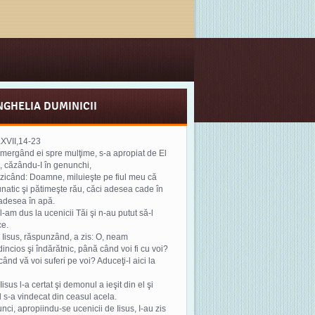
NGHELIA DUMINICII
.XVII,14-23
 mergând ei spre mulţime, s-a apropiat de El
 căzându-I în genunchi,
 zicând: Doamne, miluieşte pe fiul meu că
unatic şi pătimeşte rău, căci adesea cade în
 adesea în apă.
 l-am dus la ucenicii Tăi şi n-au putut să-l
ce.
r Iisus, răspunzând, a zis: O, neam
incios şi îndărătnic, până când voi fi cu voi?
ând vă voi suferi pe voi? Aduceţi-l aici la
Iisus l-a certat şi demonul a ieşit din el şi
l s-a vindecat din ceasul acela.
unci, apropiindu-se ucenicii de Iisus, I-au zis