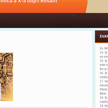
nica a X-a după Rusalii
EVA
Ev. Mt
14. Şi
un om,
15. Şi
este l
foc şi
16. Şi
vinde
17. Ia
necred
Până c
Mine.
18. Şi 
copilu
19. At