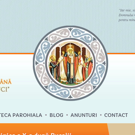
"Iar mie, s
Domnului no
pentru mine
TECA PAROHIALA
BLOG
ANUNTURI
CONTACT