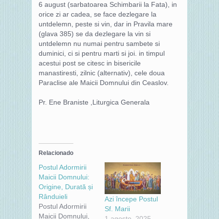
6 august (sarbatoarea Schimbarii la Fata), in
orice zi ar cadea, se face dezlegare la
untdelemn, peste si vin, dar in Pravila mare
(glava 385) se da dezlegare la vin si
untdelemn nu numai pentru sambete si
duminici, ci si pentru marti si joi. in timpul
acestui post se citesc in bisericile
manastiresti, zilnic (alternativ), cele doua
Paraclise ale Maicii Domnului din Ceaslov.
Pr. Ene Braniste ,Liturgica Generala
Relacionado
Postul Adormirii
Maicii Domnului:
Origine, Durată și
Rânduieli
Azi începe Postul
Postul Adormirii
Sf. Marii
Maicii Domnului,
1 agosto, 2025