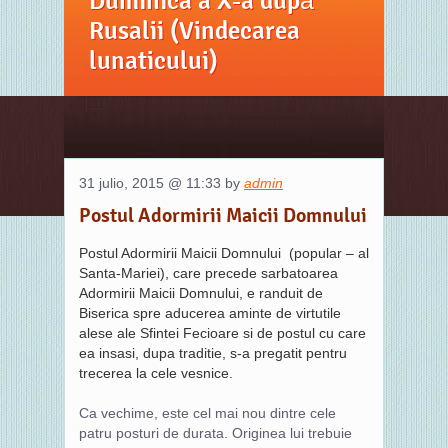
Duminica a X-a după
Rusalii (Vindecarea
lunaticului)
31 julio, 2015 @ 11:33 by
admin
Postul Adormirii Maicii Domnului
Postul Adormirii Maicii Domnului (popular – al
Santa-Mariei), care precede sarbatoarea
Adormirii Maicii Domnului, e randuit de
Biserica spre aducerea aminte de virtutile
alese ale Sfintei Fecioare si de postul cu care
ea insasi, dupa traditie, s-a pregatit pentru
trecerea la cele vesnice.
Ca vechime, este cel mai nou dintre cele
patru posturi de durata. Originea lui trebuie