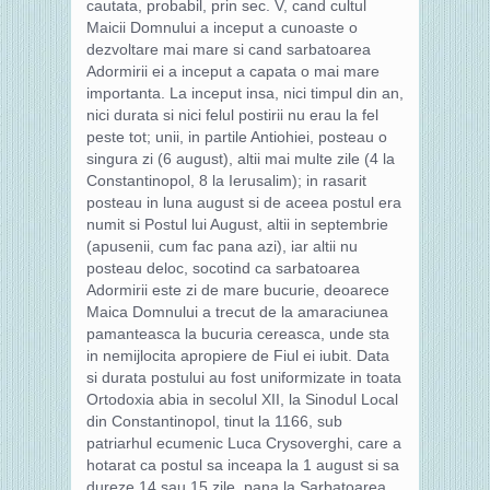
cautata, probabil, prin sec. V, cand cultul
Maicii Domnului a inceput a cunoaste o
dezvoltare mai mare si cand sarbatoarea
Adormirii ei a inceput a capata o mai mare
importanta. La inceput insa, nici timpul din an,
nici durata si nici felul postirii nu erau la fel
peste tot; unii, in partile Antiohiei, posteau o
singura zi (6 august), altii mai multe zile (4 la
Constantinopol, 8 la Ierusalim); in rasarit
posteau in luna august si de aceea postul era
numit si Postul lui August, altii in septembrie
(apusenii, cum fac pana azi), iar altii nu
posteau deloc, socotind ca sarbatoarea
Adormirii este zi de mare bucurie, deoarece
Maica Domnului a trecut de la amaraciunea
pamanteasca la bucuria cereasca, unde sta
in nemijlocita apropiere de Fiul ei iubit. Data
si durata postului au fost uniformizate in toata
Ortodoxia abia in secolul XII, la Sinodul Local
din Constantinopol, tinut la 1166, sub
patriarhul ecumenic Luca Crysoverghi, care a
hotarat ca postul sa inceapa la 1 august si sa
dureze 14 sau 15 zile, pana la Sarbatoarea