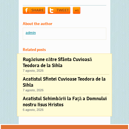
vineri, postul
SHARE
TWEET
+1
incepe pe 31 iulie.
Originea postului
Sfintei Marii are
About the author
legatura cu
admin
Sinodul III
Ecumenic din
431, tinut la Efes,
Related posts
cand cultul…
Rugăciune către Sfânta Cuvioasă
Teodora de la Sihla
7 agosto, 2026
Acatistul Sfintei Cuvioase Teodora de la
Sihla
7 agosto, 2026
Acatistul Schimbării la Faţă a Domnului
nostru Iisus Hristos
6 agosto, 2026
Comments