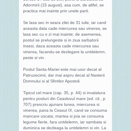
Adormirii (15 august), asa cum, de altfel, se
practica mai inainte prin unele parti.
Se lasa sec in seara zilei de 31 iulie, iar cand
aceasta data cade miercurea sau vinerea, se
lasa sec cu o zi mai inainte; de asemenea,
postul se prelungeste si in ziua sarbatorii
insesi, daca aceasta cade miercurea sau
vinerea, facandu-se dezlegare la untdelemn,
peste si vin.
Postul Santa-Mariei este mai usor decat al
Patruzecimii, dar mai aspru decat al Nasterii
Domnului si al Sfintilor Apostoli.
Tipicul cel mare (cap. 35, p. 44) si invatatura
pentru posturi din Ceaslovul mare (ed. cit., p.
707) prescriu ajunare lunea, miercurea si
vinerea, pana la Ceasul IX, cand se consuma
mancare uscata; martea si joia se consuma
legume fierte, fara untdelemn, iar sambata si
duminica se dezleaga la untdelemn si vin. La