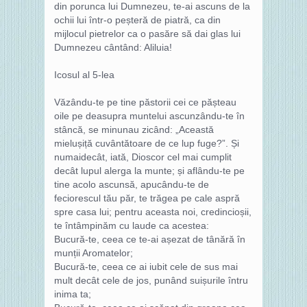
din porunca lui Dumnezeu, te-ai ascuns de la
ochii lui într-o peșteră de piatră, ca din
mijlocul pietrelor ca o pasăre să dai glas lui
Dumnezeu cântând: Aliluia!
Icosul al 5-lea
Văzându-te pe tine păstorii cei ce pășteau
oile pe deasupra muntelui ascunzându-te în
stâncă, se minunau zicând: „Această
mielușiță cuvântătoare de ce lup fuge?”. Și
numaidecât, iată, Dioscor cel mai cumplit
decât lupul alerga la munte; și aflându-te pe
tine acolo ascunsă, apucându-te de
feciorescul tău păr, te trăgea pe cale aspră
spre casa lui; pentru aceasta noi, credincioșii,
te întâmpinăm cu laude ca acestea:
Bucură-te, ceea ce te-ai așezat de tânără în
munții Aromatelor;
Bucură-te, ceea ce ai iubit cele de sus mai
mult decât cele de jos, punând suișurile întru
inima ta;