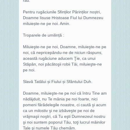
rău.
Pentru rugăciunile Sfinților Părinților noștri,
Doamne Iisuse Hristoase Fiul lui Dumnezeu
miluiește-ne pe noi. Amin.
Troparele de umilință :
Miluieşte-ne pe noi, Doamne, miluieşte-ne pe
noi, că nepricepându-ne de niciun răspuns,
această rugăciune aducem Ţie, ca unui
Stăpân, noi păcătoşii robii Tăi, miluieşte-ne
pe noi.
Slavă Tatălui și Fiului și Sfântului Duh.
Doamne, miluieşte-ne pe noi că întru Tine am
nădăjduit, nu Te mânia pe noi foarte, nici
pomeni fărădelegile noastre, ci caută şi acum
ca un milostiv şi ne izbăveşte pe noi de
vrăjmaşii noştri, că Tu eşti Dumnezeul nostru
şi noi suntem poporul Tău, toţi lucrul mâinilor
Tale şi numele Tău chemăm.