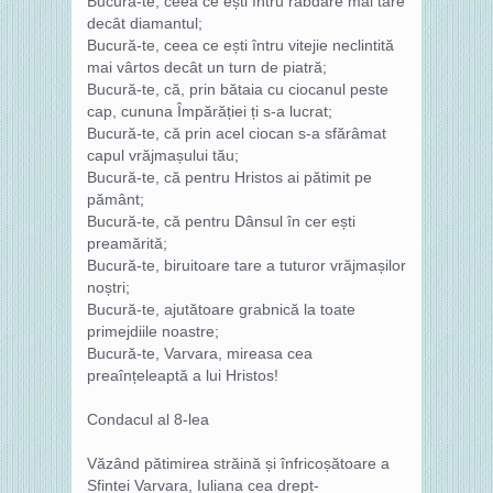
Bucură-te, ceea ce ești întru răbdare mai tare
decât diamantul;
Bucură-te, ceea ce ești întru vitejie neclintită
mai vârtos decât un turn de piatră;
Bucură-te, că, prin bătaia cu ciocanul peste
cap, cununa Împărăției ți s-a lucrat;
Bucură-te, că prin acel ciocan s-a sfărâmat
capul vrăjmașului tău;
Bucură-te, că pentru Hristos ai pătimit pe
pământ;
Bucură-te, că pentru Dânsul în cer ești
preamărită;
Bucură-te, biruitoare tare a tuturor vrăjmașilor
noștri;
Bucură-te, ajutătoare grabnică la toate
primejdiile noastre;
Bucură-te, Varvara, mireasa cea
preaînțeleaptă a lui Hristos!
Condacul al 8-lea
Văzând pătimirea străină și înfricoșătoare a
Sfintei Varvara, Iuliana cea drept-