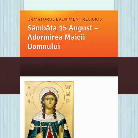
URMĂTORUL EVENIMENT RELIGIOS
Sâmbăta 15 August –
Adormirea Maicii
Domnului