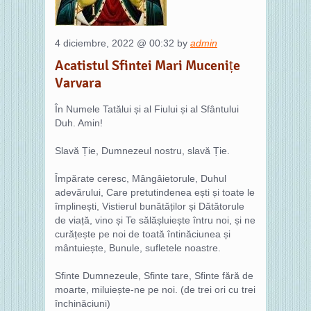
4 diciembre, 2022 @ 00:32 by
admin
Acatistul Sfintei Mari Mucenițe
Varvara
În Numele Tatălui și al Fiului și al Sfântului
Duh. Amin!
Slavă Ție, Dumnezeul nostru, slavă Ție.
Împărate ceresc, Mângâietorule, Duhul
adevărului, Care pretutindenea ești și toate le
împlinești, Vistierul bunătăților și Dătătorule
de viață, vino și Te sălășluiește întru noi, și ne
curățește pe noi de toată întinăciunea și
mântuiește, Bunule, sufletele noastre.
Sfinte Dumnezeule, Sfinte tare, Sfinte fără de
moarte, miluiește-ne pe noi. (de trei ori cu trei
închinăciuni)