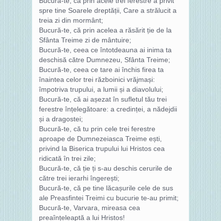
Bucură-te, că prin acele trei ferestre a privit
spre tine Soarele dreptății, Care a strălucit a
treia zi din mormânt;
Bucură-te, că prin acelea a răsărit ție de la
Sfânta Treime zi de mântuire;
Bucură-te, ceea ce întotdeauna ai inima ta
deschisă către Dumnezeu, Sfânta Treime;
Bucură-te, ceea ce tare ai închis firea ta
înaintea celor trei războinici vrăjmași:
împotriva trupului, a lumii și a diavolului;
Bucură-te, că ai așezat în sufletul tău trei
ferestre înțelegătoare: a credinței, a nădejdii
și a dragostei;
Bucură-te, că tu prin cele trei ferestre
aproape de Dumnezeiasca Treime ești,
privind la Biserica trupului lui Hristos cea
ridicată în trei zile;
Bucură-te, că ție ți s-au deschis cerurile de
către trei ierarhi îngerești;
Bucură-te, că pe tine lăcașurile cele de sus
ale Preasfintei Treimi cu bucurie te-au primit;
Bucură-te, Varvara, mireasa cea
preaînțeleaptă a lui Hristos!