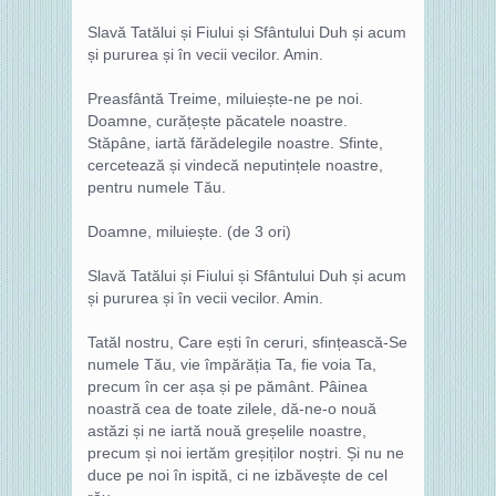
Slavă Tatălui și Fiului și Sfântului Duh și acum
și pururea și în vecii vecilor. Amin.
Preasfântă Treime, miluiește-ne pe noi.
Doamne, curățește păcatele noastre.
Stăpâne, iartă fărădelegile noastre. Sfinte,
cercetează și vindecă neputințele noastre,
pentru numele Tău.
Doamne, miluiește. (de 3 ori)
Slavă Tatălui și Fiului și Sfântului Duh și acum
și pururea și în vecii vecilor. Amin.
Tatăl nostru, Care ești în ceruri, sfințească-Se
numele Tău, vie împărăția Ta, fie voia Ta,
precum în cer așa și pe pământ. Pâinea
noastră cea de toate zilele, dă-ne-o nouă
astăzi și ne iartă nouă greșelile noastre,
precum și noi iertăm greșiților noștri. Și nu ne
duce pe noi în ispită, ci ne izbăvește de cel