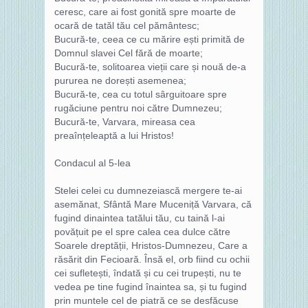
ceresc, care ai fost gonită spre moarte de
ocară de tatăl tău cel pământesc;
Bucură-te, ceea ce cu mărire ești primită de
Domnul slavei Cel fără de moarte;
Bucură-te, solitoarea vieții care și nouă de-a
pururea ne dorești asemenea;
Bucură-te, cea cu totul sârguitoare spre
rugăciune pentru noi către Dumnezeu;
Bucură-te, Varvara, mireasa cea
preaînțeleaptă a lui Hristos!
Condacul al 5-lea
Stelei celei cu dumnezeiască mergere te-ai
asemănat, Sfântă Mare Muceniță Varvara, că
fugind dinaintea tatălui tău, cu taină l-ai
povățuit pe el spre calea cea dulce către
Soarele dreptății, Hristos-Dumnezeu, Care a
răsărit din Fecioară. Însă el, orb fiind cu ochii
cei sufletești, îndată și cu cei trupești, nu te
vedea pe tine fugind înaintea sa, și tu fugind
prin muntele cel de piatră ce se desfăcuse