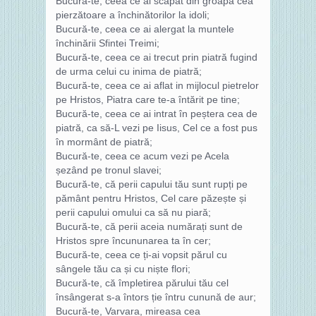
Bucură-te, ceea ce ai scăpat din groapa cea
pierzătoare a închinătorilor la idoli;
Bucură-te, ceea ce ai alergat la muntele
închinării Sfintei Treimi;
Bucură-te, ceea ce ai trecut prin piatră fugind
de urma celui cu inima de piatră;
Bucură-te, ceea ce ai aflat in mijlocul pietrelor
pe Hristos, Piatra care te-a întărit pe tine;
Bucură-te, ceea ce ai intrat în peștera cea de
piatră, ca să-L vezi pe Iisus, Cel ce a fost pus
în mormânt de piatră;
Bucură-te, ceea ce acum vezi pe Acela
șezând pe tronul slavei;
Bucură-te, că perii capului tău sunt rupți pe
pământ pentru Hristos, Cel care păzește și
perii capului omului ca să nu piară;
Bucură-te, că perii aceia numărați sunt de
Hristos spre încununarea ta în cer;
Bucură-te, ceea ce ți-ai vopsit părul cu
sângele tău ca și cu niște flori;
Bucură-te, că împletirea părului tău cel
însângerat s-a întors ție întru cunună de aur;
Bucură-te, Varvara, mireasa cea