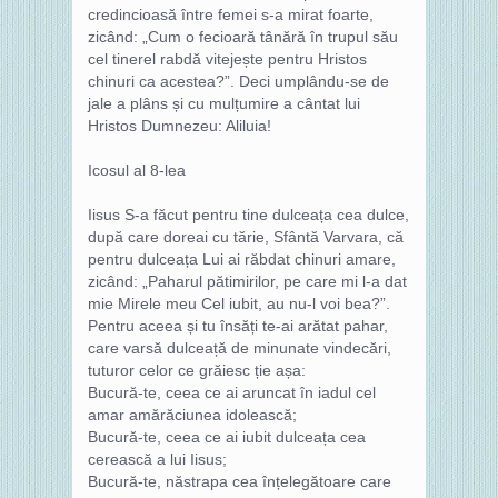
credincioasă între femei s-a mirat foarte,
zicând: „Cum o fecioară tânără în trupul său
cel tinerel rabdă vitejește pentru Hristos
chinuri ca acestea?”. Deci umplându-se de
jale a plâns și cu mulțumire a cântat lui
Hristos Dumnezeu: Aliluia!
Icosul al 8-lea
Iisus S-a făcut pentru tine dulceața cea dulce,
după care doreai cu tărie, Sfântă Varvara, că
pentru dulceața Lui ai răbdat chinuri amare,
zicând: „Paharul pătimirilor, pe care mi l-a dat
mie Mirele meu Cel iubit, au nu-l voi bea?”.
Pentru aceea și tu însăți te-ai arătat pahar,
care varsă dulceață de minunate vindecări,
tuturor celor ce grăiesc ție așa:
Bucură-te, ceea ce ai aruncat în iadul cel
amar amărăciunea idolească;
Bucură-te, ceea ce ai iubit dulceața cea
cerească a lui Iisus;
Bucură-te, năstrapa cea înțelegătoare care