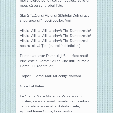
mei și pierde pe toți cei ce necăjesc sufletul
meu, că eu sunt robul Tău.
Slavă Tatălui și Fiului și Sfântului Duh și acum
și pururea și în vecii vecilor. Amin.
Aliluia, Aliluia, Aliluia, slavă Ţie, Dumnezeule!
Aliluia, Aliluia, Aliluia, slavă Ţie, Dumnezeule!
Aliluia, Aliluia, Aliluia, slavă Ţie, Dumnezeul
nostru, slavă Ţie! (cu trei închinăciuni)
Dumnezeu este Domnul și S-a arătat nouă.
Bine este cuvântat Cel ce vine întru numele
Domnului. (de trei ori)
Troparul Sfintei Mari Mucenițe Varvara
Glasul al IV-lea.
Pe Sfânta Mare Muceniță Varvara să o
cinstim; că a sfărâmat cursele vrăjmașului și
ca o vrăbioară s-a izbăvit dintr-însele, cu
ajutorul Armei Crucii, Preacinstita.