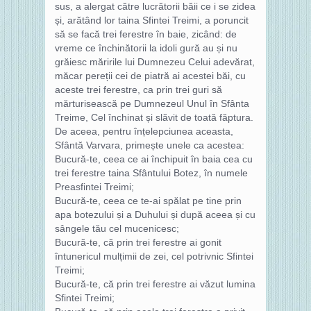
sus, a alergat către lucrătorii băii ce i se zidea
și, arătând lor taina Sfintei Treimi, a poruncit
să se facă trei ferestre în baie, zicând: de
vreme ce închinătorii la idoli gură au și nu
grăiesc măririle lui Dumnezeu Celui adevărat,
măcar pereții cei de piatră ai acestei băi, cu
aceste trei ferestre, ca prin trei guri să
mărturisească pe Dumnezeul Unul în Sfânta
Treime, Cel închinat și slăvit de toată făptura.
De aceea, pentru înțelepciunea aceasta,
Sfântă Varvara, primește unele ca acestea:
Bucură-te, ceea ce ai închipuit în baia cea cu
trei ferestre taina Sfântului Botez, în numele
Preasfintei Treimi;
Bucură-te, ceea ce te-ai spălat pe tine prin
apa botezului și a Duhului și după aceea și cu
sângele tău cel mucenicesc;
Bucură-te, că prin trei ferestre ai gonit
întunericul mulțimii de zei, cel potrivnic Sfintei
Treimi;
Bucură-te, că prin trei ferestre ai văzut lumina
Sfintei Treimi;