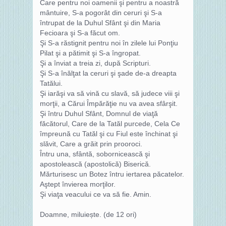
Care pentru noi oamenii şi pentru a noastră
mântuire, S-a pogorât din ceruri şi S-a
întrupat de la Duhul Sfânt şi din Maria
Fecioara şi S-a făcut om.
Şi S-a răstignit pentru noi în zilele lui Ponţiu
Pilat şi a pătimit şi S-a îngropat.
Şi a înviat a treia zi, după Scripturi.
Şi S-a înălţat la ceruri şi şade de-a dreapta
Tatălui.
Şi iarăşi va să vină cu slavă, să judece viii şi
morţii, a Cărui Împărăţie nu va avea sfârşit.
Şi întru Duhul Sfânt, Domnul de viaţă
făcătorul, Care de la Tatăl purcede, Cela Ce
împreună cu Tatăl şi cu Fiul este închinat şi
slăvit, Care a grăit prin prooroci.
Întru una, sfântă, sobornicească şi
apostolească (apostolică) Biserică.
Mărturisesc un Botez întru iertarea păcatelor.
Aştept învierea morţilor.
Şi viaţa veacului ce va să fie. Amin.
Doamne, miluiește. (de 12 ori)