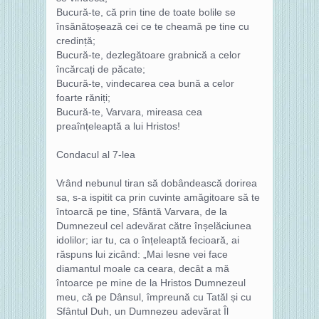
Bucură-te, că prin tine de toate bolile se
însănătoșează cei ce te cheamă pe tine cu
credință;
Bucură-te, dezlegătoare grabnică a celor
încărcați de păcate;
Bucură-te, vindecarea cea bună a celor
foarte răniți;
Bucură-te, Varvara, mireasa cea
preaînțeleaptă a lui Hristos!
Condacul al 7-lea
Vrând nebunul tiran să dobândească dorirea
sa, s-a ispitit ca prin cuvinte amăgitoare să te
întoarcă pe tine, Sfântă Varvara, de la
Dumnezeul cel adevărat către înșelăciunea
idolilor; iar tu, ca o înțeleaptă fecioară, ai
răspuns lui zicând: „Mai lesne vei face
diamantul moale ca ceara, decât a mă
întoarce pe mine de la Hristos Dumnezeul
meu, că pe Dânsul, împreună cu Tatăl și cu
Sfântul Duh, un Dumnezeu adevărat Îl