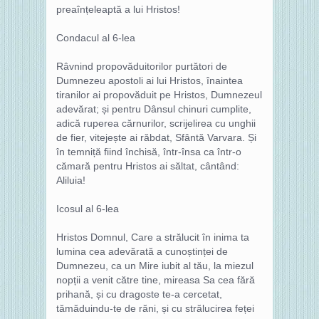
preaînțeleaptă a lui Hristos!
Condacul al 6-lea
Râvnind propovăduitorilor purtători de
Dumnezeu apostoli ai lui Hristos, înaintea
tiranilor ai propovăduit pe Hristos, Dumnezeul
adevărat; și pentru Dânsul chinuri cumplite,
adică ruperea cărnurilor, scrijelirea cu unghii
de fier, vitejește ai răbdat, Sfântă Varvara. Și
în temniță fiind închisă, într-însa ca într-o
cămară pentru Hristos ai săltat, cântând:
Aliluia!
Icosul al 6-lea
Hristos Domnul, Care a strălucit în inima ta
lumina cea adevărată a cunoștinței de
Dumnezeu, ca un Mire iubit al tău, la miezul
nopții a venit către tine, mireasa Sa cea fără
prihană, și cu dragoste te-a cercetat,
tămăduindu-te de răni, și cu strălucirea feței