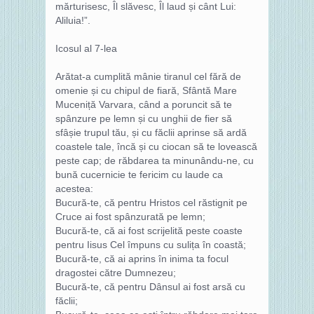
mărturisesc, Îl slăvesc, Îl laud și cânt Lui:
Aliluia!”.
Icosul al 7-lea
Arătat-a cumplită mânie tiranul cel fără de
omenie și cu chipul de fiară, Sfântă Mare
Muceniță Varvara, când a poruncit să te
spânzure pe lemn și cu unghii de fier să
sfâșie trupul tău, și cu făclii aprinse să ardă
coastele tale, încă și cu ciocan să te lovească
peste cap; de răbdarea ta minunându-ne, cu
bună cucernicie te fericim cu laude ca
acestea:
Bucură-te, că pentru Hristos cel răstignit pe
Cruce ai fost spânzurată pe lemn;
Bucură-te, că ai fost scrijelită peste coaste
pentru Iisus Cel împuns cu sulița în coastă;
Bucură-te, că ai aprins în inima ta focul
dragostei către Dumnezeu;
Bucură-te, că pentru Dânsul ai fost arsă cu
făclii;