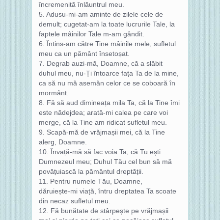
încremenită înlăuntrul meu.
5. Adusu‑mi‑am aminte de zilele cele de
demult; cugetat‑am la toate lucrurile Tale, la
faptele mâinilor Tale m‑am gândit.
6. Întins‑am către Tine mâinile mele, sufletul
meu ca un pământ însetoșat.
7. Degrab auzi‑mă, Doamne, că a slăbit
duhul meu, nu‑Ți întoarce fața Ta de la mine,
ca să nu mă asemăn celor ce se coboară în
mormânt.
8. Fă să aud dimineața mila Ta, că la Tine îmi
este nădejdea; arată‑mi calea pe care voi
merge, că la Tine am ridicat sufletul meu.
9. Scapă‑mă de vrăjmașii mei, că la Tine
alerg, Doamne.
10. Învață‑mă să fac voia Ta, că Tu ești
Dumnezeul meu; Duhul Tău cel bun să mă
povățuiască la pământul dreptății.
11. Pentru numele Tău, Doamne,
dăruiește‑mi viață, întru dreptatea Ta scoate
din necaz sufletul meu.
12. Fă bunătate de stârpește pe vrăjmașii