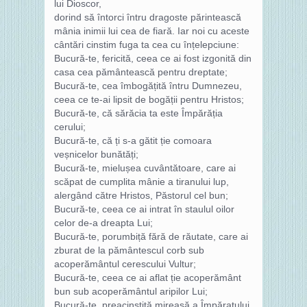
lui Dioscor,
dorind să întorci întru dragoste părintească
mânia inimii lui cea de fiară. Iar noi cu aceste
cântări cinstim fuga ta cea cu înțelepciune:
Bucură-te, fericită, ceea ce ai fost izgonită din
casa cea pământească pentru dreptate;
Bucură-te, cea îmbogățită întru Dumnezeu,
ceea ce te-ai lipsit de bogății pentru Hristos;
Bucură-te, că sărăcia ta este Împărăția
cerului;
Bucură-te, că ți s-a gătit ție comoara
veșnicelor bunătăți;
Bucură-te, mielușea cuvântătoare, care ai
scăpat de cumplita mânie a tiranului lup,
alergând către Hristos, Păstorul cel bun;
Bucură-te, ceea ce ai intrat în staulul oilor
celor de-a dreapta Lui;
Bucură-te, porumbiță fără de răutate, care ai
zburat de la pământescul corb sub
acoperământul cerescului Vultur;
Bucură-te, ceea ce ai aflat ție acoperământ
bun sub acoperământul aripilor Lui;
Bucură-te, preacinstită mireasă a Împăratului