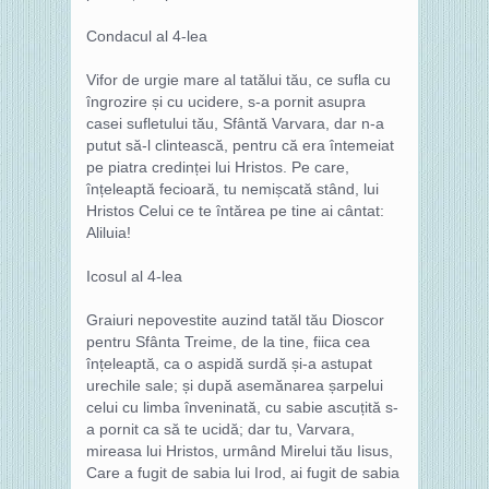
Condacul al 4-lea
Vifor de urgie mare al tatălui tău, ce sufla cu
îngrozire și cu ucidere, s-a pornit asupra
casei sufletului tău, Sfântă Varvara, dar n-a
putut să-l clintească, pentru că era întemeiat
pe piatra credinței lui Hristos. Pe care,
înțeleaptă fecioară, tu nemișcată stând, lui
Hristos Celui ce te întărea pe tine ai cântat:
Aliluia!
Icosul al 4-lea
Graiuri nepovestite auzind tatăl tău Dioscor
pentru Sfânta Treime, de la tine, fiica cea
înțeleaptă, ca o aspidă surdă și-a astupat
urechile sale; și după asemănarea șarpelui
celui cu limba înveninată, cu sabie ascuțită s-
a pornit ca să te ucidă; dar tu, Varvara,
mireasa lui Hristos, urmând Mirelui tău Iisus,
Care a fugit de sabia lui Irod, ai fugit de sabia