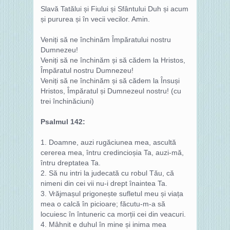
Slavă Tatălui și Fiului și Sfântului Duh și acum
și pururea și în vecii vecilor. Amin.
Veniți să ne închinăm Împăratului nostru
Dumnezeu!
Veniți să ne închinăm și să cădem la Hristos,
Împăratul nostru Dumnezeu!
Veniți să ne închinăm și să cădem la Însuși
Hristos, Împăratul și Dumnezeul nostru! (cu
trei închinăciuni)
Psalmul 142:
1. Doamne, auzi rugăciunea mea, ascultă
cererea mea, întru credincioșia Ta, auzi‑mă,
întru dreptatea Ta.
2. Să nu intri la judecată cu robul Tău, că
nimeni din cei vii nu‑i drept înaintea Ta.
3. Vrăjmașul prigonește sufletul meu și viața
mea o calcă în picioare; făcutu‑m‑a să
locuiesc în întuneric ca morții cei din veacuri.
4. Mâhnit e duhul în mine și inima mea