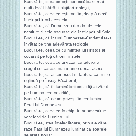
Bucură-te, ceea ce ești cunoscătoare mai
mult decât bătrânii slujitori idolești;
Bucură-te, ceea ce ești mai înțeleaptă decât
înțelepții lumii acesteia;
Bucură-te, că Dumnezeu ți-a dat ție cele
neștiute și cele ascunse ale înțelepciunii Sale;
Bucură-te, că Însuși Dumnezeu-Cuvântul te-a
învățat pe tine adevărata teologie;
Bucură-te, ceea ce cu mintea lui Hristos ai
covârșit pe toți cititorii în stele;
Bucură-te, ceea ce ai văzut cu adevărat
crugul cel ceresc mai înainte decât aceia;
Bucură-te, că ai cunoscut în făptură ca într-o
oglindă pe Însuși Făcătorul;
Bucură-te, că în luminătorii cei zidiți ai văzut
pe Lumina cea nezidită;
Bucură-te, că acum privești în cer lumina
Feței lui Dumnezeu;
Bucură-te, ceea ce în chip de nepovestit te
veselești de Lumina Lui;
Bucură-te, stea înțelegătoare, prin ale cărei
raze Fața lui Dumnezeu luminat ca soarele
se arată nouă;