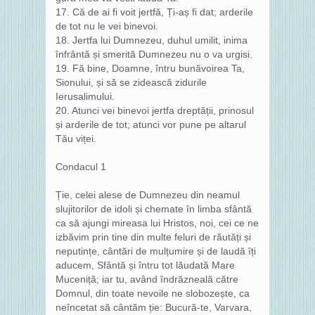
17. Că de ai fi voit jertfă, Ți‑aș fi dat; arderile
de tot nu le vei binevoi.
18. Jertfa lui Dumnezeu, duhul umilit, inima
înfrântă și smerită Dumnezeu nu o va urgisi.
19. Fă bine, Doamne, întru bunăvoirea Ta,
Sionului, și să se zidească zidurile
Ierusalimului.
20. Atunci vei binevoi jertfa dreptății, prinosul
și arderile de tot; atunci vor pune pe altarul
Tău viței.
Condacul 1
Ție, celei alese de Dumnezeu din neamul
slujitorilor de idoli și chemate în limba sfântă
ca să ajungi mireasa lui Hristos, noi, cei ce ne
izbăvim prin tine din multe feluri de răutăți și
neputințe, cântări de mulțumire și de laudă îți
aducem, Sfântă și întru tot lăudată Mare
Muceniță; iar tu, având îndrăzneală către
Domnul, din toate nevoile ne slobozește, ca
neîncetat să cântăm ție: Bucură-te, Varvara,