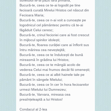
sufletului te-ai păzit fără prihană;
Bucură-te, ceea ce te-ai logodit pe tine
fecioară curată Mirelui Hristos cel născut din
Fecioara Maria;
Bucură-te, ceea ce n-ai voit a cunoaște pe
logodnicul cel pământesc pentru că te-ai
făgăduit Celui ceresc;
Bucură-te, crinul fecioriei care ai fost crescut
în mijlocul spinilor idolești;
Bucură-te, floarea curăției care ai înflorit sus
întru mărirea cea neveștejită;
Bucură-te, ceea ce te îndulcești de bună
mireasmă în grădina lui Hristos;
Bucură-te, ceea ce te mângâi acolo de
vederea Celui mai frumos decât fiii omenești;
Bucură-te, ceea ce ai albit hainele tale pe
pământ în sângele Mielului;
Bucură-te, ceea ce în cer în hora fecioarelor
urmezi Mielului lui Dumnezeu;
Bucură-te, Varvara, mireasa cea
preaînțeleaptă a lui Hristos!
Condacul al 2-lea