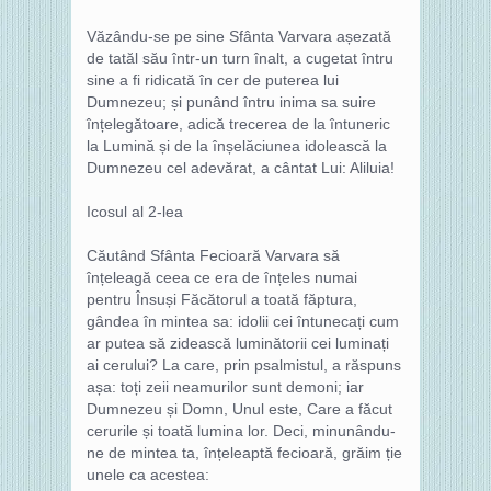
Văzându-se pe sine Sfânta Varvara așezată
de tatăl său într-un turn înalt, a cugetat întru
sine a fi ridicată în cer de puterea lui
Dumnezeu; și punând întru inima sa suire
înțelegătoare, adică trecerea de la întuneric
la Lumină și de la înșelăciunea idolească la
Dumnezeu cel adevărat, a cântat Lui: Aliluia!
Icosul al 2-lea
Căutând Sfânta Fecioară Varvara să
înțeleagă ceea ce era de înțeles numai
pentru Însuși Făcătorul a toată făptura,
gândea în mintea sa: idolii cei întunecați cum
ar putea să zidească luminătorii cei luminați
ai cerului? La care, prin psalmistul, a răspuns
așa: toți zeii neamurilor sunt demoni; iar
Dumnezeu și Domn, Unul este, Care a făcut
cerurile și toată lumina lor. Deci, minunându-
ne de mintea ta, înțeleaptă fecioară, grăim ție
unele ca acestea: