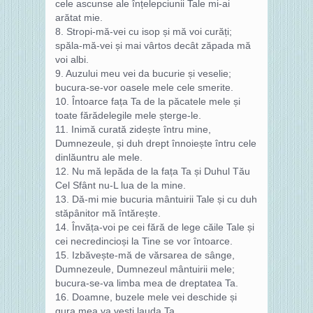
cele ascunse ale înțelepciunii Tale mi‑ai
arătat mie.
8. Stropi‑mă‑vei cu isop și mă voi curăți;
spăla-mă‑vei și mai vârtos decât zăpada mă
voi albi.
9. Auzului meu vei da bucurie și veselie;
bucura-se‑vor oasele mele cele smerite.
10. Întoarce fața Ta de la păcatele mele și
toate fărădelegile mele șterge‑le.
11. Inimă curată zidește întru mine,
Dumnezeule, și duh drept înnoiește întru cele
dinlăuntru ale mele.
12. Nu mă lepăda de la fața Ta și Duhul Tău
Cel Sfânt nu‑L lua de la mine.
13. Dă‑mi mie bucuria mântuirii Tale și cu duh
stăpânitor mă întărește.
14. Învăța‑voi pe cei fără de lege căile Tale și
cei necredincioși la Tine se vor întoarce.
15. Izbăvește‑mă de vărsarea de sânge,
Dumnezeule, Dumnezeul mântuirii mele;
bucura‑se‑va limba mea de dreptatea Ta.
16. Doamne, buzele mele vei deschide și
gura mea va vesti lauda Ta.