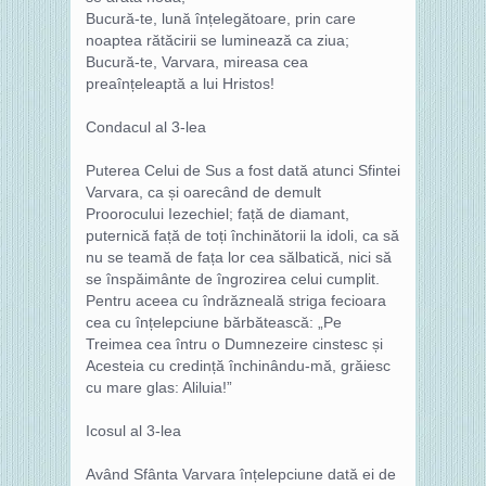
Bucură-te, lună înțelegătoare, prin care
noaptea rătăcirii se luminează ca ziua;
Bucură-te, Varvara, mireasa cea
preaînțeleaptă a lui Hristos!
Condacul al 3-lea
Puterea Celui de Sus a fost dată atunci Sfintei
Varvara, ca și oarecând de demult
Proorocului Iezechiel; față de diamant,
puternică față de toți închinătorii la idoli, ca să
nu se teamă de fața lor cea sălbatică, nici să
se înspăimânte de îngrozirea celui cumplit.
Pentru aceea cu îndrăzneală striga fecioara
cea cu înțelepciune bărbătească: „Pe
Treimea cea întru o Dumnezeire cinstesc și
Acesteia cu credință închinându-mă, grăiesc
cu mare glas: Aliluia!”
Icosul al 3-lea
Având Sfânta Varvara înțelepciune dată ei de