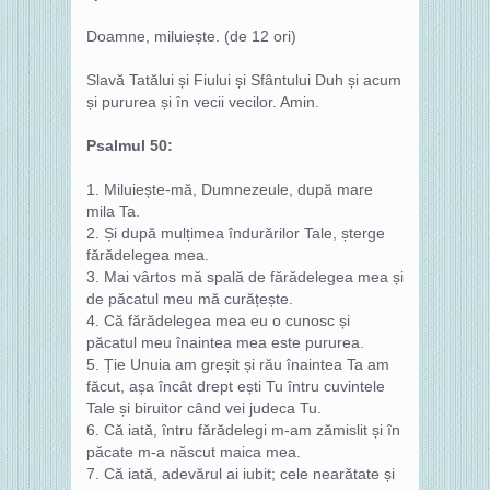
Doamne, miluiește. (de 12 ori)
Slavă Tatălui și Fiului și Sfântului Duh și acum
și pururea și în vecii vecilor. Amin.
Psalmul 50:
1. Miluiește‑mă, Dumnezeule, după mare
mila Ta.
2. Și după mulțimea îndurărilor Tale, șterge
fărădelegea mea.
3. Mai vârtos mă spală de fărădelegea mea și
de păcatul meu mă curățește.
4. Că fărădelegea mea eu o cunosc și
păcatul meu înaintea mea este pururea.
5. Ție Unuia am greșit și rău înaintea Ta am
făcut, așa încât drept ești Tu întru cuvintele
Tale și biruitor când vei judeca Tu.
6. Că iată, întru fărădelegi m‑am zămislit și în
păcate m‑a născut maica mea.
7. Că iată, adevărul ai iubit; cele nearătate și