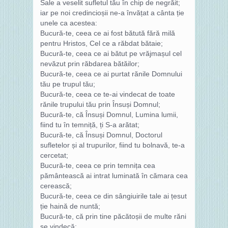
Sale a veselit sufletul tău în chip de negrăit;
iar pe noi credincioșii ne-a învățat a cânta ție
unele ca acestea:
Bucură-te, ceea ce ai fost bătută fără milă
pentru Hristos, Cel ce a răbdat bătaie;
Bucură-te, ceea ce ai bătut pe vrăjmașul cel
nevăzut prin răbdarea bătăilor;
Bucură-te, ceea ce ai purtat rănile Domnului
tău pe trupul tău;
Bucură-te, ceea ce te-ai vindecat de toate
rănile trupului tău prin Însuși Domnul;
Bucură-te, că Însuși Domnul, Lumina lumii,
fiind tu în temniță, ți S-a arătat;
Bucură-te, că Însuși Domnul, Doctorul
sufletelor și al trupurilor, fiind tu bolnavă, te-a
cercetat;
Bucură-te, ceea ce prin temnița cea
pământească ai intrat luminată în cămara cea
cerească;
Bucură-te, ceea ce din sângiuirile tale ai țesut
ție haină de nuntă;
Bucură-te, că prin tine păcătoșii de multe răni
se vindecă;