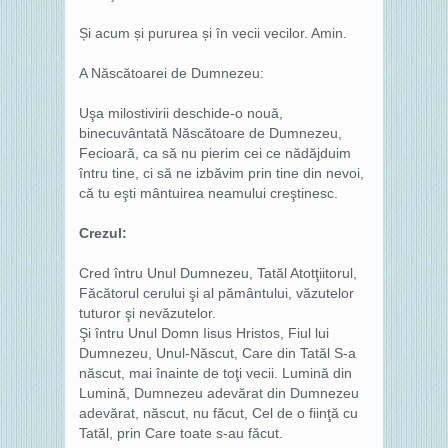
Și acum și pururea și în vecii vecilor. Amin.
A Născătoarei de Dumnezeu:
Uşa milostivirii deschide-o nouă,
binecuvântată Născătoare de Dumnezeu,
Fecioară, ca să nu pierim cei ce nădăjduim
întru tine, ci să ne izbăvim prin tine din nevoi,
că tu eşti mântuirea neamului creştinesc.
Crezul:
Cred întru Unul Dumnezeu, Tatăl Atotţiitorul,
Făcătorul cerului şi al pământului, văzutelor
tuturor şi nevăzutelor.
Şi întru Unul Domn Iisus Hristos, Fiul lui
Dumnezeu, Unul-Născut, Care din Tatăl S-a
născut, mai înainte de toţi vecii. Lumină din
Lumină, Dumnezeu adevărat din Dumnezeu
adevărat, născut, nu făcut, Cel de o fiinţă cu
Tatăl, prin Care toate s-au făcut.