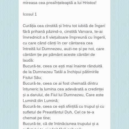
mireasa cea preaînțeleaptă a lui Hristos!
Icosul 1
Curăția cea cinstită și întru tot iubită de îngeri
fără prihană păzind-o, cinstită Varvara, te-ai
învrednicit a fi viețuitoare împreună cu îngerii,
cu care când cânți în cer cântarea cea
întreită lui Dumnezeu, auzi-ne și pe noi, care
cântăm ție pe pământ aceste cântări de
laudă:
Bucură-te, ceea ce ești mai înainte rânduită
de la Dumnezeu Tatăl a închipui pătimirile
Fiului Său;
Bucură-te, ceea ce ai fost chemată dintru
întuneric la lumina cea adevărată a credinței
și a darului, de Fiul lui Dumnezeu, Care este
Lumină din Lumină;
Bucură-te, ceea ce ești sfințită cu trupul și cu
sufletul de Preasfântul Duh, Cel ce te-a
chemat pe tine;
Bucură-te, că de întinăciunea trupului și a