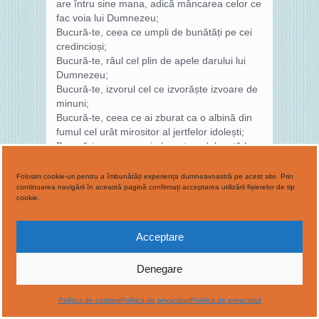
are întru sine mana, adică mâncarea celor ce
fac voia lui Dumnezeu;
Bucură-te, ceea ce umpli de bunătăți pe cei
credincioși;
Bucură-te, râul cel plin de apele darului lui
Dumnezeu;
Bucură-te, izvorul cel ce izvorăște izvoare de
minuni;
Bucură-te, ceea ce ai zburat ca o albină din
fumul cel urât mirositor al jertfelor idolești;
Bucură-te, ceea ce ai alergat cu dulceață la
mirosul Mirelui Hristos cel cu bun miros;
Bucură-te, că rănile tale cele de peste tot
Folosim cookie-uri pentru a îmbunătăți experiența dumneavoastră pe acest site. Prin
trupul te-au făcut asemenea fagurelui;
continuarea navigării în această pagină confirmați acceptarea utilizării fișierelor de tip
cookie.
Bucură-te, ceea ce, cu picăturile sângelui tău,
preadulcelui Iisus te-ai făcut mult mai dulce
decât mierea;
Acceptare
Bucură-te, că pomenirea ta s-a făcut
preadulce tuturor credincioșilor;
Denegare
Bucură-te, că întru toată Biserica lui Hristos
numele tău s-a făcut preacinstit;
Política de cookies
Política de privacidad
Política de privacidad
Bucură-te, Varvara, mireasa cea
preaînțeleaptă a lui Hristos!