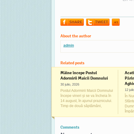
de la Hristos Domnul nostru,
pe Do
iar de la noi părinteşti
dăruia
binecuvântări! „Când te afli la
păcat
SHARE
TWEET
+1
lărgime să nu te…
păcătu
viața 
cuvân
About the author
admin
Related posts
Mâine începe Postul
Acati
Adormirii Maicii Domnului
Părin
Aghio
30 julio, 2026
12 jul
Postul Adormirii Maicii Domnului
începe vineri și se va încheia în
În Num
14 august, în ajunul praznicului.
Sfânt
Timp de două săptămâni,
Dumne
Împăr
Comments