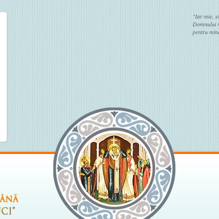
"Iar mie, s
Domnului no
pentru mine