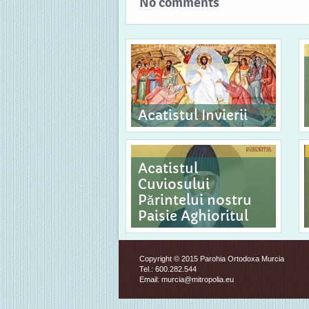
No comments
Acatistul Invierii
Acatistul
Cuviosului
Părintelui nostru
Paisie Aghioritul
Copyright © 2015 Parohia Ortodoxa Murcia
Tel.: 600.282.544
Email: murcia@mitropolia.eu