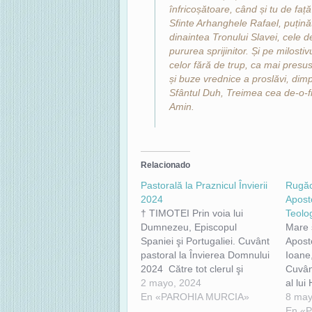
înfricoșătoare, când și tu de față
Sfinte Arhanghele Rafael, puținăt
dinaintea Tronului Slavei, cele d
pururea sprijinitor. Și pe milost
celor fără de trup, ca mai presu
și buze vrednice a proslăvi, dimp
Sfântul Duh, Treimea cea de-o-fii
Amin.
Relacionado
Pastorală la Praznicul Învierii
Rugăc
2024
Aposto
† TIMOTEI Prin voia lui
Teolo
Dumnezeu, Episcopul
Mare ș
Spaniei şi Portugaliei. Cuvânt
Apost
pastoral la Învierea Domnului
Ioane
2024 Către tot clerul şi
Cuvânt
poporul dreptslăvitor din
2 mayo, 2024
al lui
Episcopia Spaniei şi
En «PAROHIA MURCIA»
nostru
8 may
Portugaliei Har, milă şi pace
grabn
En «