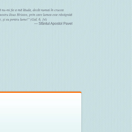
ă nu-mi fie a mă lăuda, decât numai în crucea
stru Iisus Hristos, prin care lumea este răstignită
, şi eu pentru lume!" (Gal. 6, 14)
— Sfântul Apostol Pavel