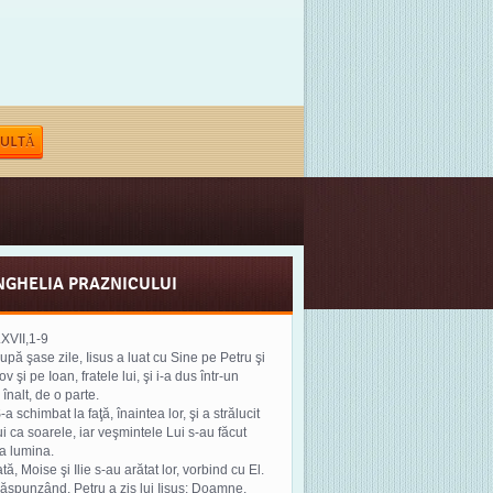
ULTĂ
NGHELIA PRAZNICULUI
.XVII,1-9
după şase zile, Iisus a luat cu Sine pe Petru şi
v şi pe Ioan, fratele lui, şi i-a dus într-un
înalt, de o parte.
-a schimbat la faţă, înaintea lor, şi a strălucit
ui ca soarele, iar veşmintele Lui s-au făcut
a lumina.
ată, Moise şi Ilie s-au arătat lor, vorbind cu El.
 răspunzând, Petru a zis lui Iisus: Doamne,