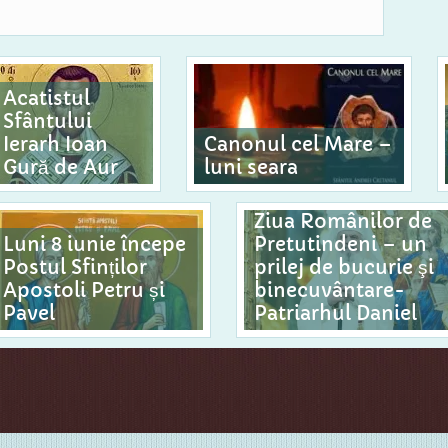
Acatistul
Sfântului
Ierarh Ioan
Canonul cel Mare –
Gură de Aur
luni seara
Ziua Românilor de
Luni 8 iunie începe
Pretutindeni – un
Postul Sfinților
prilej de bucurie şi
Apostoli Petru și
binecuvântare-
Pavel
Patriarhul Daniel