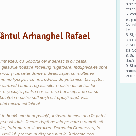
bine e
trei co
5. Vor
ei, şi
Cel iu
L».
ântul Arhanghel Rafael
6. Şi,
s-au s
7. Şi 
zis: S
8. Şi,
mnezeu, cu Soborul cel îngeresc și cu ceata
decât 
9. Şi 
d glasurile noastre îndelung rugătoare, înduplecă-te spre
porunc
Voievod, și cercetându-ne îndeaproape, cu mulțimea
văzut,
nu ne lipsi pe noi, nevrednicii, de puternicul tău ajutor,
i purtând lamura rugăciunilor noastre dinaintea lui
rii, mijlocește pentru noi, ca mila Lui asupră-ne să se
buințele noastre sufletești și trupești după voia
etul nostru cel întinat.
at în boală sau în neputință, tulburat în casa sau în patul
u prin văzduh, fiecare după nevoia pe care o poartă, să
cire, îndreptarea și ocrotirea Domnului Dumnezeu, în
 vieții lui, precum și răspuns bun la Judecata cea