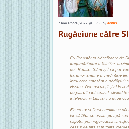
7 noviembre, 2022 @ 16:58 by
admin
Rugăciune către Sf
Cu Preasfânta Născătoare de Du
dreptmăritoare a Sfinților, auzin
noi, Rafaile, Sfânt și Înaripat 
harurilor anume încredințate ție, 
întru care cutezăm a nădăjdui; ș
Hristos, Domnul vieții și al învie
pogoare în tot ceasul, plinind tre
înțelepciunii Lui, iar nu după cug
Fie ca tot sufletul creștinesc afl
lui, călător pe uscat, pe apă sa
capete, prin îngereasca ta mijlo
ceasul de față și în toată vremea