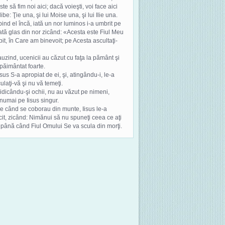
ste să fim noi aici; dacă voieşti, voi face aici
libe: Ţie una, şi lui Moise una, şi lui Ilie una.
bind el încă, iată un nor luminos i-a umbrit pe
 iată glas din nor zicând: «Acesta este Fiul Meu
bit, în Care am binevoit; pe Acesta ascultaţi-
 auzind, ucenicii au căzut cu faţa la pământ şi
păimântat foarte.
Iisus S-a apropiat de ei, şi, atingându-i, le-a
culaţi-vă şi nu vă temeţi.
 ridicându-şi ochii, nu au văzut pe nimeni,
numai pe Iisus singur.
pe când se coborau din munte, Iisus le-a
it, zicând: Nimănui să nu spuneţi ceea ce aţi
 până când Fiul Omului Se va scula din morţi.