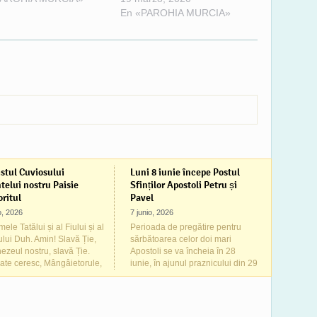
mnul Dumnezeu să ne
că orice face Dumnezeu cu
En «PAROHIA MURCIA»
scă iertarea tuturor
noi, o face din dragoste.
elor noastre, câte am
Dumnezeul creștinilor este
it din tinerețe în toată
un Dumnezeu bun, un
noastră cu lucrul cu
Dumnezeu al milei și…
tul, cu…
stul Cuviosului
Luni 8 iunie începe Postul
telui nostru Paisie
Sfinților Apostoli Petru și
ritul
Pavel
io, 2026
7 junio, 2026
ele Tatălui și al Fiului și al
Perioada de pregătire pentru
ului Duh. Amin! Slavă Ție,
sărbătoarea celor doi mari
zeul nostru, slavă Ție.
Apostoli se va încheia în 28
ate ceresc, Mângâietorule,
iunie, în ajunul praznicului din 29