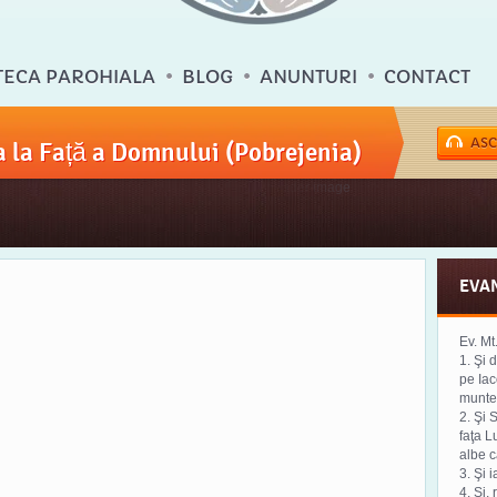
TECA PAROHIALA
BLOG
ANUNTURI
CONTACT
ASC
 la Față a Domnului (Pobrejenia)
EVA
Ev. Mt
1. Şi 
pe Iaco
munte 
2. Şi S
faţa L
albe c
3. Şi i
4. Şi,