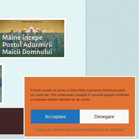
Mâine începe
Postul Adormirii
Maicii Domnului
Folosim cookie-uri pentru a îmbunătăți experiența dumneavoastră
pe acest site. Prin continuarea navigării în această pagină confirmați
acceptarea utilizării fișierelor de tip cookie.
Acceptare
Denegare
Política de cookies
Política de privacidad
Política de privacidad