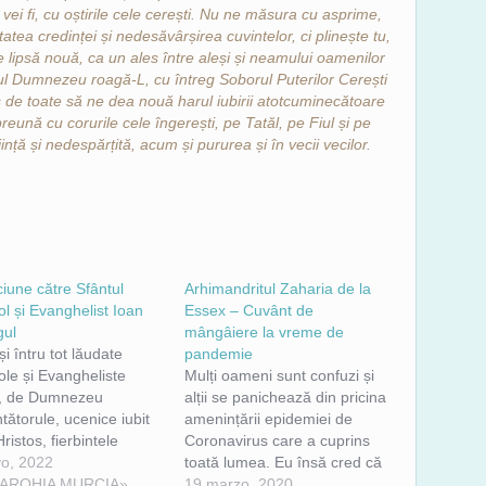
 vei fi, cu oștirile cele cerești. Nu ne măsura cu asprime,
atea credinței și nedesăvârșirea cuvintelor, ci plinește tu,
e lipsă nouă, ca un ales între aleși și neamului oamenilor
ivul Dumnezeu roagă-L, cu întreg Soborul Puterilor Cerești
s de toate să ne dea nouă harul iubirii atotcuminecătoare
reună cu corurile cele îngerești, pe Tatăl, pe Fiul și pe
nță și nedespărțită, acum și pururea și în vecii vecilor.
iune către Sfântul
Arhimandritul Zaharia de la
l și Evanghelist Ioan
Essex – Cuvânt de
gul
mângâiere la vreme de
i întru tot lăudate
pandemie
ole și Evangheliste
Mulți oameni sunt confuzi și
, de Dumnezeu
alții se panichează din pricina
ătorule, ucenice iubit
amenințării epidemiei de
 Hristos, fierbintele
Coronavirus care a cuprins
 apărător și în necazuri
o, 2022
toată lumea. Eu însă cred că
icule ajutător! Roagă-L
PAROHIA MURCIA»
n-ar trebui să fim așa, pentru
19 marzo, 2020