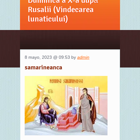
Duminica a X-a după
Rusalii (Vindecarea
lunaticului)
8 mayo, 2023 @ 09:53 by
admin
samarineanca