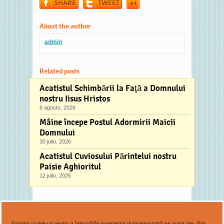
SHARE
TWEET
+1
About the author
admin
Related posts
Acatistul Schimbării la Faţă a Domnului
nostru Iisus Hristos
6 agosto, 2026
Mâine începe Postul Adormirii Maicii
Domnului
30 julio, 2026
Acatistul Cuviosului Părintelui nostru
Paisie Aghioritul
12 julio, 2026
Comments
No comments
Folosim cookie-uri pentru a îmbunătăți experiența dumneavoastră pe acest site. Prin