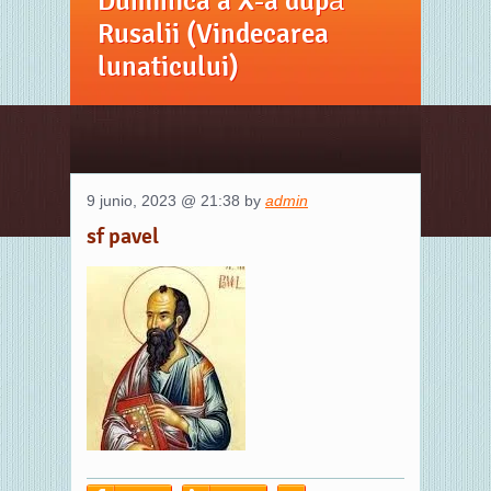
Duminica a X-a după
Rusalii (Vindecarea
lunaticului)
9 junio, 2023 @ 21:38 by
admin
sf pavel