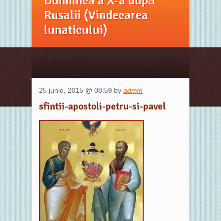
Duminica a X-a după
Rusalii (Vindecarea
lunaticului)
25 junio, 2015 @ 08:59 by
admin
sfintii-apostoli-petru-si-pavel