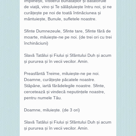
împlinești, Vistierul bunătăților și dătătorule
de viață, vino și Te sălășluiește întru noi, și ne
curățește pe noi de toată întinăciunea și
mântuiește, Bunule, sufletele noastre.
Sfinte Dumnezeule, Sfinte tare, Sfinte fără de
moarte, miluiește-ne pe noi. (de trei ori cu trei
închinăciuni)
Slavă Tatălui și Fiului și Sfântului Duh și acum
și pururea și în vecii vecilor. Amin.
Preasfântă Treime, miluiește-ne pe noi.
Doamne, curățește păcatele noastre.
Stăpâne, iartă fărădelegile noastre. Sfinte,
cercetează și vindecă neputințele noastre,
pentru numele Tău.
Doamne, miluiește. (de 3 ori)
Slavă Tatălui și Fiului și Sfântului Duh și acum
și pururea și în vecii vecilor. Amin.