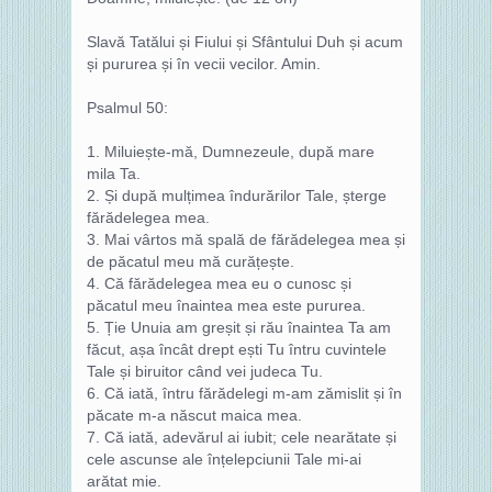
Slavă Tatălui și Fiului și Sfântului Duh și acum
și pururea și în vecii vecilor. Amin.
Psalmul 50:
1. Miluiește‑mă, Dumnezeule, după mare
mila Ta.
2. Și după mulțimea îndurărilor Tale, șterge
fărădelegea mea.
3. Mai vârtos mă spală de fărădelegea mea și
de păcatul meu mă curățește.
4. Că fărădelegea mea eu o cunosc și
păcatul meu înaintea mea este pururea.
5. Ție Unuia am greșit și rău înaintea Ta am
făcut, așa încât drept ești Tu întru cuvintele
Tale și biruitor când vei judeca Tu.
6. Că iată, întru fărădelegi m‑am zămislit și în
păcate m‑a născut maica mea.
7. Că iată, adevărul ai iubit; cele nearătate și
cele ascunse ale înțelepciunii Tale mi‑ai
arătat mie.