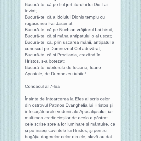
Bucură-te, că pe fiul jertfitorului lui Die l-ai
înviat;
Bucură-te, că a idolului Dionis templu cu
rugăciunea l-ai dărâmat;
Bucură-te, că pe Nuchian vrăjitorul l-ai biruit;
Bucură-te, că și mâna antipatului o ai uscat;
Bucură-te, că, prin uscarea mânii, antipatul a
cunoscut pe Dumnezeul Cel adevărat;
Bucură-te, că și Procliania, crezând în
Hristos, s-a botezat;
Bucură-te, iubitorule de feciorie, Ioane
Apostole, de Dumnezeu iubite!
Condacul al 7-lea
Înainte de întoarcerea la Efes ai scris celor
din ostrovul Patmos Evanghelia lui Hristos și
înfricoșătoarele vedenii ale Apocalipsului, iar
mulțimea credincioșilor de acolo a păstrat
cele scrise spre a lor luminare și mântuire, ca
și pe înseși cuvintele lui Hristos, și pentru
bogăția dogmelor celor din ele, slavă au dat