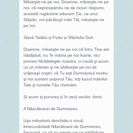
Miluieşte-ne pe noi, Doamne, miluieşte-ne pe
noi, că nepricepându-ne de niciun răspuns,
această rugăciune aducem Ţie, ca unui
Stăpân, noi păcătoşii robii Tăi, miluieşte-ne
pe noi.
Slavă Tatălui și Fiului și Sfântului Duh.
Doamne, miluieşte-ne pe noi că întru Tine am
nădăjduit, nu Te mânia pe noi foarte, nici
pomeni fărădelegile noastre, ci caută şi acum
ca un milostiv şi ne izbăveşte pe noi de
vrăjmaşii noştri, că Tu eşti Dumnezeul nostru
şi noi suntem poporul Tău, toţi lucrul mâinilor
Tale şi numele Tău chemăm.
Și acum și pururea și în vecii vecilor. Amin.
A Născătoarei de Dumnezeu:
Uşa milostivirii deschide-o nouă,
binecuvântată Născătoare de Dumnezeu,
Fecioară, ca să nu pierim cei ce nădăjduim