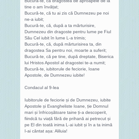
Bucură-te, că dragostea de aproapele de la
tine o am învățat;
Bucură-te, că tu ai zis că Dumnezeu pe noi
ne-a iubit;
Bucură-te, că, după a ta mărturisire,
Dumnezeu din dragoste pentru lume pe Fiul
Său Cel iubit în lume L-a trimis;
Bucură-te, că, după mărturisirea ta, din
dragostea Sa pentru noi, moarte a suferit;
Bucură-te, că pe tine, după dreptate, Biserica
lui Hristos Apostol al dragostei te-a numit;
Bucură-te, iubitorule de feciorie, Ioane
Apostole, de Dumnezeu iubite!
Condacul al 9-lea
Iubitorule de feciorie și de Dumnezeu, iubite
Apostole și Evangheliste Ioane, ție Domnul
mari și înfricoșătoare taine ți-a descoperit,
fiindcă tu viață fără de prihană ai petrecut și
pe El din toată inima L-ai iubit și în a ta inimă
I-ai cântat așa: Aliluia!