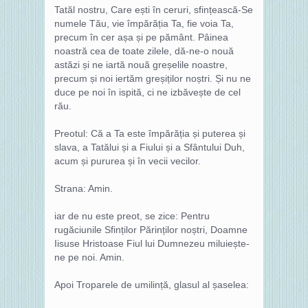
Tatăl nostru, Care ești în ceruri, sfințească-Se
numele Tău, vie împărăția Ta, fie voia Ta,
precum în cer așa și pe pământ. Pâinea
noastră cea de toate zilele, dă-ne-o nouă
astăzi și ne iartă nouă greșelile noastre,
precum și noi iertăm greșiților noștri. Și nu ne
duce pe noi în ispită, ci ne izbăvește de cel
rău.
Preotul: Că a Ta este împărăția și puterea și
slava, a Tatălui și a Fiului și a Sfântului Duh,
acum și pururea și în vecii vecilor.
Strana: Amin.
iar de nu este preot, se zice: Pentru
rugăciunile Sfinților Părinților noștri, Doamne
Iisuse Hristoase Fiul lui Dumnezeu miluiește-
ne pe noi. Amin.
Apoi Troparele de umilință, glasul al șaselea: