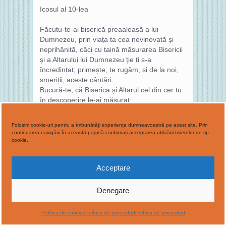
Icosul al 10-lea
Făcutu-te-ai biserică preaaleasă a lui
Dumnezeu, prin viața ta cea nevinovată și
neprihănită, căci cu taină măsurarea Bisericii
și a Altarului lui Dumnezeu ție ți s-a
încredințat; primește, te rugăm, și de la noi,
smeriții, aceste cântări:
Bucură-te, că Biserica și Altarul cel din cer tu
în descoperire le-ai măsurat;
Bucură-te, căci curtea Bisericii spre intrare a
neamurilor o ai luat;
Folosim cookie-uri pentru a îmbunătăți experiența dumneavoastră pe acest site. Prin
Bucură-te, că prigoana Bisericii de către
continuarea navigării în această pagină confirmați acceptarea utilizării fișierelor de tip
Antihrist lumii tu o ai vestit;
cookie.
Bucură-te, că pe fiara cea cu șapte capete și
zece coarne lumii o ai descoperit;
Acceptare
Bucură-te, că și vremea stăpânirii fiarei de
tine nu s-a tăinuit;
Denegare
Bucură-te, că și numele fiarei, cu taină,
Bisericii l-ai arătat;
Bucură-te, că și pe fiara cu coarne ca de miel
Política de cookies
Política de privacidad
Política de privacidad
o ai văzut luminat;