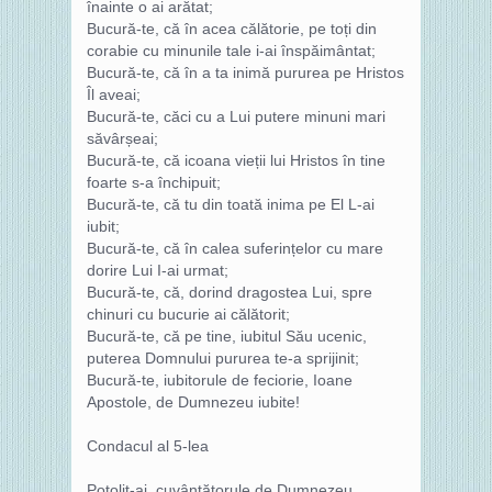
înainte o ai arătat;
Bucură-te, că în acea călătorie, pe toți din
corabie cu minunile tale i-ai înspăimântat;
Bucură-te, că în a ta inimă pururea pe Hristos
Îl aveai;
Bucură-te, căci cu a Lui putere minuni mari
săvârșeai;
Bucură-te, că icoana vieții lui Hristos în tine
foarte s-a închipuit;
Bucură-te, că tu din toată inima pe El L-ai
iubit;
Bucură-te, că în calea suferințelor cu mare
dorire Lui I-ai urmat;
Bucură-te, că, dorind dragostea Lui, spre
chinuri cu bucurie ai călătorit;
Bucură-te, că pe tine, iubitul Său ucenic,
puterea Domnului pururea te-a sprijinit;
Bucură-te, iubitorule de feciorie, Ioane
Apostole, de Dumnezeu iubite!
Condacul al 5-lea
Potolit-ai, cuvântătorule de Dumnezeu,