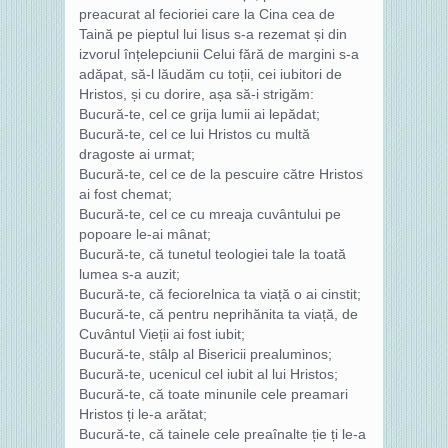
preacurat al fecioriei care la Cina cea de
Taină pe pieptul lui Iisus s-a rezemat și din
izvorul înțelepciunii Celui fără de margini s-a
adăpat, să-l lăudăm cu toții, cei iubitori de
Hristos, și cu dorire, așa să-i strigăm:
Bucură-te, cel ce grija lumii ai lepădat;
Bucură-te, cel ce lui Hristos cu multă
dragoste ai urmat;
Bucură-te, cel ce de la pescuire către Hristos
ai fost chemat;
Bucură-te, cel ce cu mreaja cuvântului pe
popoare le-ai mânat;
Bucură-te, că tunetul teologiei tale la toată
lumea s-a auzit;
Bucură-te, că feciorelnica ta viață o ai cinstit;
Bucură-te, că pentru neprihănita ta viață, de
Cuvântul Vieții ai fost iubit;
Bucură-te, stâlp al Bisericii prealuminos;
Bucură-te, ucenicul cel iubit al lui Hristos;
Bucură-te, că toate minunile cele preamari
Hristos ți le-a arătat;
Bucură-te, că tainele cele preaînalte ție ți le-a