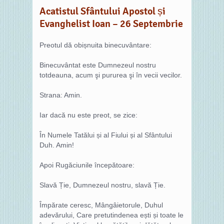
Acatistul Sfântului Apostol și
Evanghelist Ioan – 26 Septembrie
Preotul dă obișnuita binecuvântare:
Binecuvântat este Dumnezeul nostru
totdeauna, acum şi pururea şi în vecii vecilor.
Strana: Amin.
Iar dacă nu este preot, se zice:
În Numele Tatălui și al Fiului și al Sfântului
Duh. Amin!
Apoi Rugăciunile începătoare:
Slavă Ție, Dumnezeul nostru, slavă Ție.
Împărate ceresc, Mângâietorule, Duhul
adevărului, Care pretutindenea ești și toate le