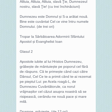
Aliluia, Aliluia, Aliluia, slavă Ţie, Dumnezeul
nostru, slavă Ţie! (cu trei închinăciuni)
Dumnezeu este Domnul și S-a arătat nouă.
Bine este cuvântat Cel ce vine întru numele
Domnului. (de trei ori)
Tropar la Sărbătoarea Adormirii Sfântului
Apostol și Evanghelist Ioan
Glasul 2
Apostole iubite al lui Hristos Dumnezeu,
grăbește de mântuiește pe poporul cel fără
de răspuns. Că te primește când cazi către
Dânsul, Cel Ce te-a primit când te-ai rezemat
pe pieptul Lui: pe Acela roagă-L, de
Dumnezeu Cuvântătorule, ca norul
vrăjmașilor cel căzut asupra noastră să se
risipească, cerându-ne nouă pace și mare
milă.
Doamne, miluiește. (de 12 ori)