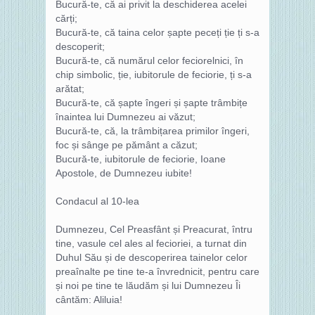
Bucură-te, că ai privit la deschiderea acelei
cărți;
Bucură-te, că taina celor șapte peceți ție ți s-a
descoperit;
Bucură-te, că numărul celor feciorelnici, în
chip simbolic, ție, iubitorule de feciorie, ți s-a
arătat;
Bucură-te, că șapte îngeri și șapte trâmbițe
înaintea lui Dumnezeu ai văzut;
Bucură-te, că, la trâmbițarea primilor îngeri,
foc și sânge pe pământ a căzut;
Bucură-te, iubitorule de feciorie, Ioane
Apostole, de Dumnezeu iubite!
Condacul al 10-lea
Dumnezeu, Cel Preasfânt și Preacurat, întru
tine, vasule cel ales al fecioriei, a turnat din
Duhul Său și de descoperirea tainelor celor
preaînalte pe tine te-a învrednicit, pentru care
și noi pe tine te lăudăm și lui Dumnezeu Îi
cântăm: Aliluia!