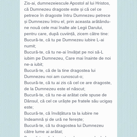
Zis-ai, dumnezeiescule Apostol al lui Hristos,
că Dumnezeu dragoste este și că cel ce
petrece în dragoste întru Dumnezeu petrece
și Dumnezeu întru el, prin aceasta arătându-
ne nouă cele mai înalte ale Legii Darului,
pentru care, după cuviință, zicem către tine:
Bucură-te, că tu pe Dumnezeu iubire L-ai
numit;
Bucură-te, că tu ne-ai învățat pe noi să-L
iubim pe Dumnezeu, Care mai înainte de noi
ne-a iubit;
Bucură-te, că de la tine dragostea lui
Dumnezeu noi am cunoscut-o;
Bucură-te, că tu ai zis că cel ce are dragoste,
de la Dumnezeu este el născut;
Bucură-te, că tu ne-ai arătat cele spuse de
Dânsul, că cel ce urăște pe fratele său ucigaș
este;
Bucură-te, că învățătura ta la iubire ne
îndeamnă și de ură ne ferește;
Bucură-te, că tu dragostea lui Dumnezeu
către lume ai arătat;