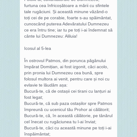
furtuna cea înfricoșătoare a mării cu sfintele
tale rugăciuni. Și această minune văzând-o
toți cei de pe corabie, foarte s-au spăimântat,
cunoscând puterea Adevăratului Dumnezeu
ce era întru tine; iar tu pe toți i-ai îndemnat să
cânte lui Dumnezeu: Aliluia!
Icosul al 5-lea
În ostrovul Patmos, din porunca păgânului
împărat Domițian, ai fost izgonit, căci acolo,
prin pronia lui Dumnezeu cea bună, spre
folosul multora ai venit, pentru care și noi cu
evlavie te lăudăm așa:
Bucură-te, că de ostașii cei tirani cu lanțuri ai
fost legat;
Bucură-te, că sub paza ostașilor spre Patmos
împreună cu ucenicul tău Prohor ai călătorit;
Bucură-te, că, în această călătorie, pe tânărul
cel înecat cu rugăciunea tu l-ai înviat;
Bucură-te, căci cu această minune pe toți i-ai
înspăimântat;