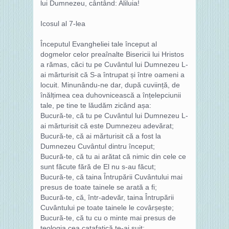
lui Dumnezeu, cântând: Aliluia!
Icosul al 7-lea
Începutul Evangheliei tale început al
dogmelor celor preaînalte Bisericii lui Hristos
a rămas, căci tu pe Cuvântul lui Dumnezeu L-
ai mărturisit că S-a întrupat și între oameni a
locuit. Minunându-ne dar, după cuviință, de
înălțimea cea duhovnicească a înțelepciunii
tale, pe tine te lăudăm zicând așa:
Bucură-te, că tu pe Cuvântul lui Dumnezeu L-
ai mărturisit că este Dumnezeu adevărat;
Bucură-te, că ai mărturisit că a fost la
Dumnezeu Cuvântul dintru început;
Bucură-te, că tu ai arătat că nimic din cele ce
sunt făcute fără de El nu s-au făcut;
Bucură-te, că taina Întrupării Cuvântului mai
presus de toate tainele se arată a fi;
Bucură-te, că, într-adevăr, taina Întrupării
Cuvântului pe toate tainele le covârșește;
Bucură-te, că tu cu o minte mai presus de
teologia cea catafatică te-ai suit;