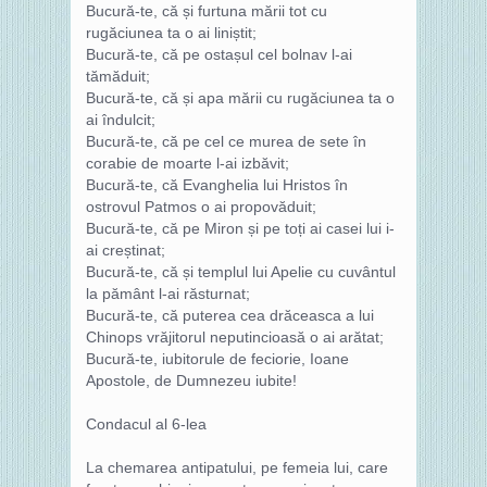
Bucură-te, că și furtuna mării tot cu
rugăciunea ta o ai liniștit;
Bucură-te, că pe ostașul cel bolnav l-ai
tămăduit;
Bucură-te, că și apa mării cu rugăciunea ta o
ai îndulcit;
Bucură-te, că pe cel ce murea de sete în
corabie de moarte l-ai izbăvit;
Bucură-te, că Evanghelia lui Hristos în
ostrovul Patmos o ai propovăduit;
Bucură-te, că pe Miron și pe toți ai casei lui i-
ai creștinat;
Bucură-te, că și templul lui Apelie cu cuvântul
la pământ l-ai răsturnat;
Bucură-te, că puterea cea drăceasca a lui
Chinops vrăjitorul neputincioasă o ai arătat;
Bucură-te, iubitorule de feciorie, Ioane
Apostole, de Dumnezeu iubite!
Condacul al 6-lea
La chemarea antipatului, pe femeia lui, care