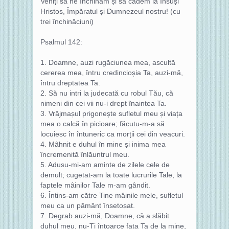
Veniți să ne închinăm și să cădem la Însuși
Hristos, Împăratul și Dumnezeul nostru! (cu
trei închinăciuni)
Psalmul 142:
1. Doamne, auzi rugăciunea mea, ascultă
cererea mea, întru credincioșia Ta, auzi‑mă,
întru dreptatea Ta.
2. Să nu intri la judecată cu robul Tău, că
nimeni din cei vii nu‑i drept înaintea Ta.
3. Vrăjmașul prigonește sufletul meu și viața
mea o calcă în picioare; făcutu‑m‑a să
locuiesc în întuneric ca morții cei din veacuri.
4. Mâhnit e duhul în mine și inima mea
încremenită înlăuntrul meu.
5. Adusu‑mi‑am aminte de zilele cele de
demult; cugetat‑am la toate lucrurile Tale, la
faptele mâinilor Tale m‑am gândit.
6. Întins‑am către Tine mâinile mele, sufletul
meu ca un pământ însetoșat.
7. Degrab auzi‑mă, Doamne, că a slăbit
duhul meu, nu‑Ți întoarce fața Ta de la mine,