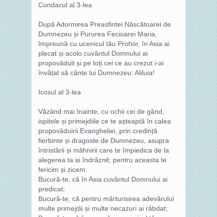
Condacul al 3-lea
După Adormirea Preasfintei Născătoarei de
Dumnezeu și Pururea Fecioarei Maria,
împreună cu ucenicul tău Prohor, în Asia ai
plecat și acolo cuvântul Domnului ai
propovăduit și pe toți cei ce au crezut i-ai
învățat să cânte lui Dumnezeu: Aliluia!
Icosul al 3-lea
Văzând mai înainte, cu ochii cei de gând,
ispitele și primejdiile ce te așteaptă în calea
propovăduirii Evangheliei, prin credință
fierbinte și dragoste de Dumnezeu, asupra
întristării și mâhnirii care te împiedica de la
alegerea ta ai îndrăznit; pentru aceasta te
fericim și zicem:
Bucură-te, că în Asia cuvântul Domnului ai
predicat;
Bucură-te, că pentru mărturisirea adevărului
multe primejdii și multe necazuri ai răbdat;