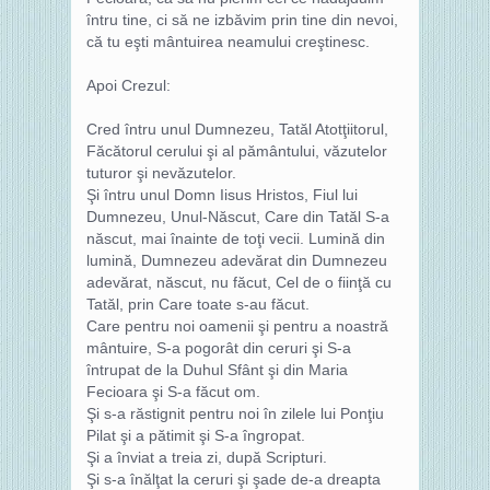
întru tine, ci să ne izbăvim prin tine din nevoi,
că tu eşti mântuirea neamului creştinesc.
Apoi Crezul:
Cred întru unul Dumnezeu, Tatăl Atotţiitorul,
Făcătorul cerului şi al pământului, văzutelor
tuturor şi nevăzutelor.
Şi întru unul Domn Iisus Hristos, Fiul lui
Dumnezeu, Unul-Născut, Care din Tatăl S-a
născut, mai înainte de toţi vecii. Lumină din
lumină, Dumnezeu adevărat din Dumnezeu
adevărat, născut, nu făcut, Cel de o fiinţă cu
Tatăl, prin Care toate s-au făcut.
Care pentru noi oamenii şi pentru a noastră
mântuire, S-a pogorât din ceruri şi S-a
întrupat de la Duhul Sfânt şi din Maria
Fecioara şi S-a făcut om.
Şi s-a răstignit pentru noi în zilele lui Ponţiu
Pilat şi a pătimit şi S-a îngropat.
Şi a înviat a treia zi, după Scripturi.
Şi s-a înălţat la ceruri şi şade de-a dreapta