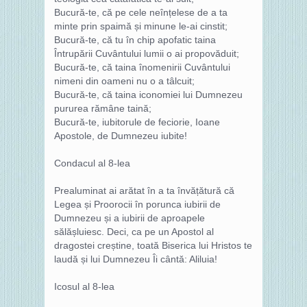
Bucură-te, că pe cele neînțelese de a ta
minte prin spaimă și minune le-ai cinstit;
Bucură-te, că tu în chip apofatic taina
Întrupării Cuvântului lumii o ai propovăduit;
Bucură-te, că taina înomenirii Cuvântului
nimeni din oameni nu o a tâlcuit;
Bucură-te, că taina iconomiei lui Dumnezeu
pururea rămâne taină;
Bucură-te, iubitorule de feciorie, Ioane
Apostole, de Dumnezeu iubite!
Condacul al 8-lea
Prealuminat ai arătat în a ta învățătură că
Legea și Proorocii în porunca iubirii de
Dumnezeu și a iubirii de aproapele
sălășluiesc. Deci, ca pe un Apostol al
dragostei creștine, toată Biserica lui Hristos te
laudă și lui Dumnezeu Îi cântă: Aliluia!
Icosul al 8-lea