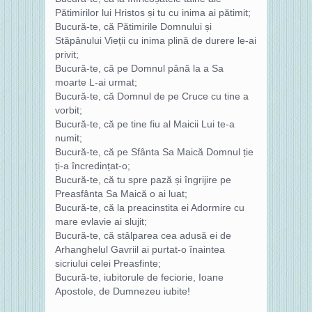
Pătimirilor lui Hristos și tu cu inima ai pătimit;
Bucură-te, că Pătimirile Domnului și
Stăpânului Vieții cu inima plină de durere le-ai
privit;
Bucură-te, că pe Domnul până la a Sa
moarte L-ai urmat;
Bucură-te, că Domnul de pe Cruce cu tine a
vorbit;
Bucură-te, că pe tine fiu al Maicii Lui te-a
numit;
Bucură-te, că pe Sfânta Sa Maică Domnul ție
ți-a încredințat-o;
Bucură-te, că tu spre pază și îngrijire pe
Preasfânta Sa Maică o ai luat;
Bucură-te, că la preacinstita ei Adormire cu
mare evlavie ai slujit;
Bucură-te, că stâlparea cea adusă ei de
Arhanghelul Gavriil ai purtat-o înaintea
sicriului celei Preasfinte;
Bucură-te, iubitorule de feciorie, Ioane
Apostole, de Dumnezeu iubite!