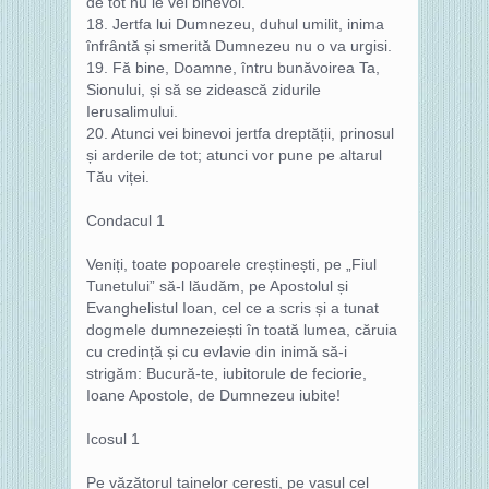
de tot nu le vei binevoi.
18. Jertfa lui Dumnezeu, duhul umilit, inima
înfrântă și smerită Dumnezeu nu o va urgisi.
19. Fă bine, Doamne, întru bunăvoirea Ta,
Sionului, și să se zidească zidurile
Ierusalimului.
20. Atunci vei binevoi jertfa dreptății, prinosul
și arderile de tot; atunci vor pune pe altarul
Tău viței.
Condacul 1
Veniți, toate popoarele creștinești, pe „Fiul
Tunetului” să-l lăudăm, pe Apostolul și
Evanghelistul Ioan, cel ce a scris și a tunat
dogmele dumnezeiești în toată lumea, căruia
cu credință și cu evlavie din inimă să-i
strigăm: Bucură-te, iubitorule de feciorie,
Ioane Apostole, de Dumnezeu iubite!
Icosul 1
Pe văzătorul tainelor cerești, pe vasul cel