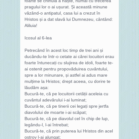
foarte se chinuia a naște, numai cu trecerea
pragului lor o ai ușurat. Și această minune
văzând-o antipatul, casa lui a crezut în
Hristos și a dat slavă lui Dumnezeu, cântând:
Aliluia!
Icosul al 6-lea
Petrecând în acest loc timp de trei ani și
ducându-te într-o cetate ai cărei locuitori erau
foarte întunecați cu slujirea de idoli, foarte te-
ai ostenit pentru propovăduirea cuvântului,
spre a lor minunare, și astfel ai adus mare
mulțime la Hristos; drept aceea, cu dorire te
lăudăm așa:
Bucură-te, că pe locuitorii cetății aceleia cu
cuvântul adevărului i-ai luminat;
Bucură-te, că pe tinerii cei legați spre jertfa
diavolului de moarte i-ai scăpat;
Bucură-te, că pe diavolul cel în chip de lup,
legându-l, l-ai întrebat;
Bucură-te, că prin puterea lui Hristos din acel
ostrov l-ai alungat;