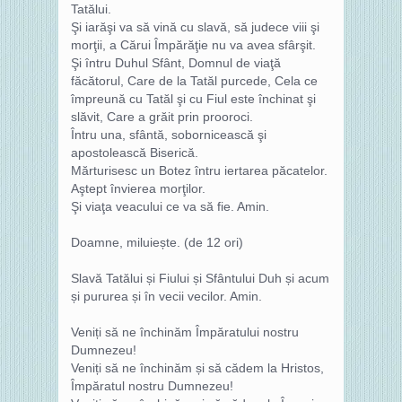
Tatălui.
Şi iarăşi va să vină cu slavă, să judece viii şi
morţii, a Cărui Împărăţie nu va avea sfârşit.
Şi întru Duhul Sfânt, Domnul de viaţă
făcătorul, Care de la Tatăl purcede, Cela ce
împreună cu Tatăl şi cu Fiul este închinat şi
slăvit, Care a grăit prin prooroci.
Întru una, sfântă, sobornicească şi
apostolească Biserică.
Mărturisesc un Botez întru iertarea păcatelor.
Aştept învierea morţilor.
Şi viaţa veacului ce va să fie. Amin.
Doamne, miluiește. (de 12 ori)
Slavă Tatălui și Fiului și Sfântului Duh și acum
și pururea și în vecii vecilor. Amin.
Veniți să ne închinăm Împăratului nostru
Dumnezeu!
Veniți să ne închinăm și să cădem la Hristos,
Împăratul nostru Dumnezeu!