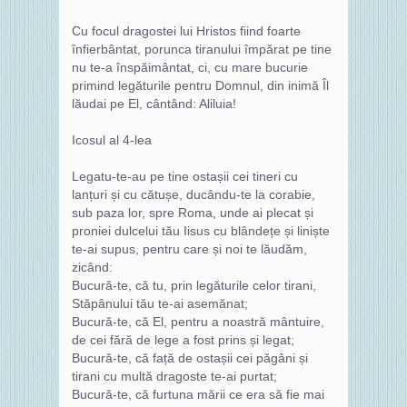
Cu focul dragostei lui Hristos fiind foarte
înfierbântat, porunca tiranului împărat pe tine
nu te-a înspăimântat, ci, cu mare bucurie
primind legăturile pentru Domnul, din inimă Îl
lăudai pe El, cântând: Aliluia!
Icosul al 4-lea
Legatu-te-au pe tine ostașii cei tineri cu
lanțuri și cu cătușe, ducându-te la corabie,
sub paza lor, spre Roma, unde ai plecat și
proniei dulcelui tău Iisus cu blândețe și liniște
te-ai supus, pentru care și noi te lăudăm,
zicând:
Bucură-te, că tu, prin legăturile celor tirani,
Stăpânului tău te-ai asemănat;
Bucură-te, că El, pentru a noastră mântuire,
de cei fără de lege a fost prins și legat;
Bucură-te, că față de ostașii cei păgâni și
tirani cu multă dragoste te-ai purtat;
Bucură-te, că furtuna mării ce era să fie mai