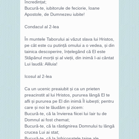
încredințat;
Bucură-te, iubitorule de feciorie, Ioane
Apostole, de Dumnezeu iubite!
Condacul al 2-lea
În muntele Taborului ai văzut slava lui Hristos,
pe cât este cu putință omului a o vedea, și din
tainica descoperire, înțelegând că El este
Stăpânul morții și al vieții, din inimă I-ai cântat
Lui laudă: Aliluia!
Icosul al 2-lea
Ca un ucenic preaiubit și ca un prieten
preacinstit al lui Hristos, pururea lângă El te
afli și pururea pe El din inimă Îl iubești; pentru
care și noi te lăudăm și zicem:
Bucură-te, că la învierea fiicei lui Iair tu de
Domnul ai fost chemat;
Bucură-te, că la răstignirea Domnului tu lângă
crucea Lui ai stat;
Bucură-te, că la înfricoșatele taine ale