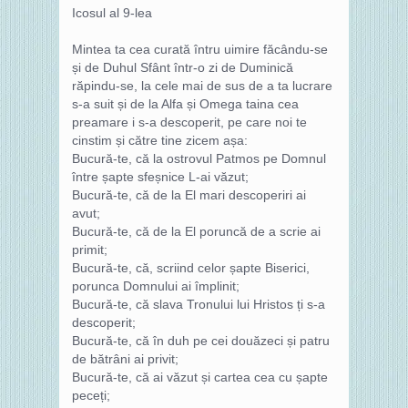
Icosul al 9-lea
Mintea ta cea curată întru uimire făcându-se
și de Duhul Sfânt într-o zi de Duminică
răpindu-se, la cele mai de sus de a ta lucrare
s-a suit și de la Alfa și Omega taina cea
preamare i s-a descoperit, pe care noi te
cinstim și către tine zicem așa:
Bucură-te, că la ostrovul Patmos pe Domnul
între șapte sfeșnice L-ai văzut;
Bucură-te, că de la El mari descoperiri ai
avut;
Bucură-te, că de la El poruncă de a scrie ai
primit;
Bucură-te, că, scriind celor șapte Biserici,
porunca Domnului ai împlinit;
Bucură-te, că slava Tronului lui Hristos ți s-a
descoperit;
Bucură-te, că în duh pe cei douăzeci și patru
de bătrâni ai privit;
Bucură-te, că ai văzut și cartea cea cu șapte
peceți;