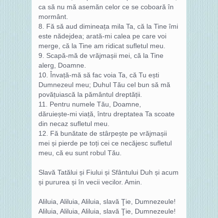
ca să nu mă asemăn celor ce se coboară în
mormânt.
8. Fă să aud dimineața mila Ta, că la Tine îmi
este nădejdea; arată‑mi calea pe care voi
merge, că la Tine am ridicat sufletul meu.
9. Scapă‑mă de vrăjmașii mei, că la Tine
alerg, Doamne.
10. Învață‑mă să fac voia Ta, că Tu ești
Dumnezeul meu; Duhul Tău cel bun să mă
povățuiască la pământul dreptății.
11. Pentru numele Tău, Doamne,
dăruiește‑mi viață, întru dreptatea Ta scoate
din necaz sufletul meu.
12. Fă bunătate de stârpește pe vrăjmașii
mei și pierde pe toți cei ce necăjesc sufletul
meu, că eu sunt robul Tău.
Slavă Tatălui și Fiului și Sfântului Duh și acum
și pururea și în vecii vecilor. Amin.
Aliluia, Aliluia, Aliluia, slavă Ţie, Dumnezeule!
Aliluia, Aliluia, Aliluia, slavă Ţie, Dumnezeule!