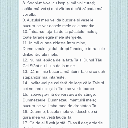
8. Stropi‑mă‑vei cu isop și mă voi curăți;
spăla-mă‑vei și mai vârtos decât zăpada mă
voi albi.
9. Auzului meu vei da bucurie și veselie;
bucura-se‑vor oasele mele cele smerite.
10. Întoarce fața Ta de la păcatele mele și
toate fărădelegile mele șterge‑le.
11. Inimă curată zidește întru mine,
Dumnezeule, și duh drept înnoiește întru cele
dinlăuntru ale mele.
12. Nu mă lepăda de la fața Ta și Duhul Tău
Cel Sfânt nu‑L lua de la mine.
13. Dă‑mi mie bucuria mântuirii Tale și cu duh
stăpânitor mă întărește.
14. Învăța‑voi pe cei fără de lege căile Tale și
cei necredincioși la Tine se vor întoarce.
15. Izbăvește‑mă de vărsarea de sânge,
Dumnezeule, Dumnezeul mântuirii mele;
bucura‑se‑va limba mea de dreptatea Ta.
16. Doamne, buzele mele vei deschide și
gura mea va vesti lauda Ta.
17. Că de ai fi voit jertfă, Ți‑aș fi dat; arderile