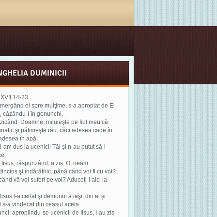
NGHELIA DUMINICII
.XVII,14-23
 mergând ei spre mulţime, s-a apropiat de El
 căzându-I în genunchi,
 zicând: Doamne, miluieşte pe fiul meu că
unatic şi pătimeşte rău, căci adesea cade în
 adesea în apă.
 l-am dus la ucenicii Tăi şi n-au putut să-l
ce.
r Iisus, răspunzând, a zis: O, neam
incios şi îndărătnic, până când voi fi cu voi?
ând vă voi suferi pe voi? Aduceţi-l aici la
Iisus l-a certat şi demonul a ieşit din el şi
l s-a vindecat din ceasul acela.
unci, apropiindu-se ucenicii de Iisus, I-au zis