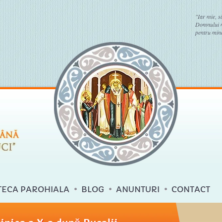
"Iar mie, s
Domnului no
pentru mine
TECA PAROHIALA
BLOG
ANUNTURI
CONTACT