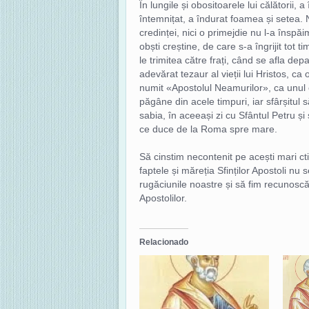
În lungile și obositoarele lui călătorii, 
întemnițat, a îndurat foamea și setea. 
credinței, nici o primejdie nu l-a înspăi
obști creștine, de care s-a îngrijit tot 
le trimitea către frați, când se afla de
adevărat tezaur al vieții lui Hristos, ca
numit «Apostolul Neamurilor», ca unul c
păgâne din acele timpuri, iar sfârșitul
sabia, în aceeași zi cu Sfântul Petru 
ce duce de la Roma spre mare.
Să cinstim necontenit pe acești mari cti
faptele și măreția Sfinților Apostoli nu 
rugăciunile noastre și să fim recunoscă
Apostolilor.
Relacionado