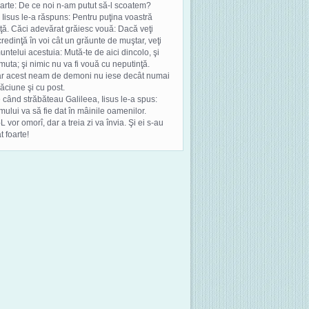
arte: De ce noi n-am putut să-l scoatem?
r Iisus le-a răspuns: Pentru puţina voastră
ţă. Căci adevărat grăiesc vouă: Dacă veţi
redinţă în voi cât un grăunte de muştar, veţi
untelui acestuia: Mută-te de aici dincolo, şi
muta; şi nimic nu va fi vouă cu neputinţă.
ar acest neam de demoni nu iese decât numai
ăciune şi cu post.
 când străbăteau Galileea, Iisus le-a spus:
mului va să fie dat în mâinile oamenilor.
-L vor omorî, dar a treia zi va învia. Şi ei s-au
at foarte!