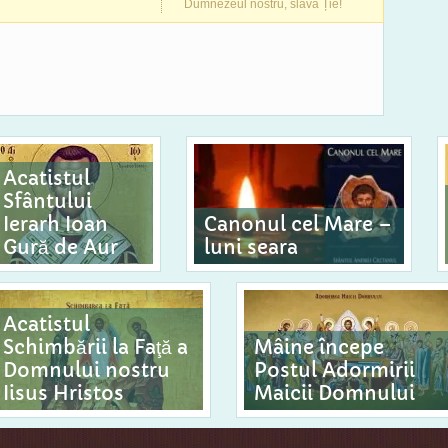
Dumnezeul nostru, slavă Ție!
Acatistul
Sfântului
Ierarh Ioan
Canonul cel Mare –
Gură de Aur
luni seara
Acatistul
Schimbării la Faţă a
Mâine începe
Domnului nostru
Postul Adormirii
Iisus Hristos
Maicii Domnului