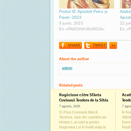
Postul Sf. Apostoli Petru și
Astăzi
Pavel -2023
Aposto
9 junio, 2023
22 ju
En «PAROHIA MURCIA»
En «
SHARE
TWEET
+1
About the author
admin
Related posts
Rugăciune către Sfânta
Acati
Cuvioasă Teodora de la Sihla
Teodo
7 agosto, 2026
7 agos
O, Prea Cuvioasă Maică
În Num
Teodora, care din copilărie pe
Sfânt
Hristos L-ai iubit și pentru
Dumne
dragostea Lui în toată viața ta
Împăr