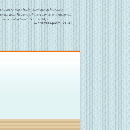
ă nu-mi fie a mă lăuda, decât numai în crucea
stru Iisus Hristos, prin care lumea este răstignită
, şi eu pentru lume!" (Gal. 6, 14)
— Sfântul Apostol Pavel