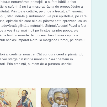
a îndurat nenumărate primejdii, a suferit bătăi, a fost
Nici o suferință nu i-a micșorat râvna de propovăduire a
mântat. Prin toate cetățile, pe unde a trecut, a întemeiat
timpul, sfătuindu-le și îndrumându-le prin epistolele, pe care
parte, epistole din care ni s-au păstrat patrusprezece, ca un
 o adevărată știință a mântuirii. Sfântul Apostol Pavel a fost
e a vestit cel mai mult pe Hristos, printre popoarele
 său a fost cu moarte de mucenic tăindu-i-se capul cu
și sub același împărat Nero, la marginea Romei, pe drumul
tori ai credinței noastre. Cât vor dura cerul și pământul,
se vor șterge din istoria mântuirii. Să-i chemăm în
tori. Prin credință, suntem de-a pururea ucenicii