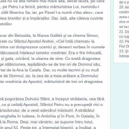
laudă nu va afla nimeni mai mare alta, decât lauda, pe care
de o p
, pe Petru l-a fericit, pentru mărturisirea Lui, numindu-l
20. Ia
a zidit Biserica Sa; iar, pe Pavel l-a numit «Vas ales», care
credin
avea c
 tiranilor și a împăraților. Dar, iată, alte câteva cuvinte
zice m
tolilor.
se va 
21. D
escar din Betsaida, la Marea Galileii și se chema Simon,
cu rug
frate cu Sfântul Apostol Andrei, «Cel întâi chemat» la
22. Pe
Fiul O
 dintre cei doisprezece ucenici și, deseori vorbea în numele
23. Şi
tâlcuiască înțelesul tainelor credinței. Era o fire înfocată,
întrist
s și gata, oricând, la uitarea de sine. Cu toată dragostea
inge slăbiciunea, lepădându-se de trei ori de Domnul său,
tat de la Ana la Caiafa. Dar, cu multe lacrimi și cu mult
are de Domnul, iar, la cea de a treia arătare a Domnului
te vrednicia de Apostol, mărturisind de trei ori dragostea
pă pogorârea Duhului Sfânt, a început strădania, cea fără
ca și ceilalți Apostoli, Sfântul Petru nu a precupețit nici o
tuitorului, de a vesti adevărul mântuirii. A străbătut
nghelia în Iudeea, în Antiohia și în Pont, în Galatia, în
 la Roma. Deși, mai vârstnic, se supune întru totul,
in anul 51. Peste tot, a întemeiat biserici, a învățat, a