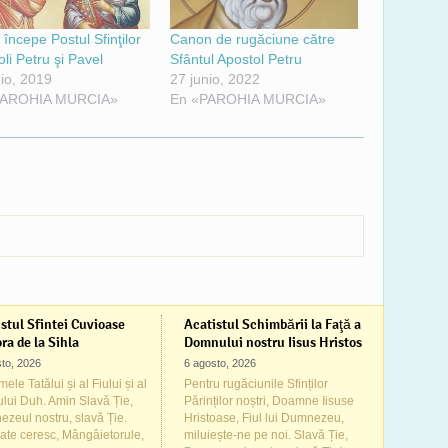
 începe Postul Sfinţilor
Canon de rugăciune către
li Petru şi Pavel
Sfântul Apostol Petru
nio, 2019
27 junio, 2022
PAROHIA MURCIA»
En «PAROHIA MURCIA»
stul Sfintei Cuvioase
Acatistul Schimbării la Faţă a
ra de la Sihla
Domnului nostru Iisus Hristos
to, 2026
6 agosto, 2026
ele Tatălui și al Fiului și al
Pentru rugăciunile Sfinților
ului Duh. Amin Slavă Ție,
Părinților noștri, Doamne Iisuse
zeul nostru, slavă Ție.
Hristoase, Fiul lui Dumnezeu,
ate ceresc, Mângâietorule,
miluiește-ne pe noi. Slavă Ție,