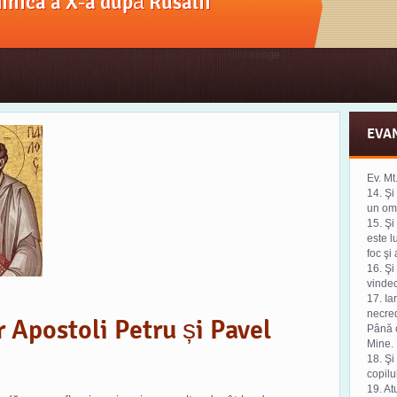
nica a X-a după Rusalii
EVA
Ev. Mt
14. Şi
un om,
15. Şi
este l
foc şi
16. Şi
vinde
17. Ia
necred
 Apostoli Petru și Pavel
Până c
Mine.
18. Şi 
copilu
19. At