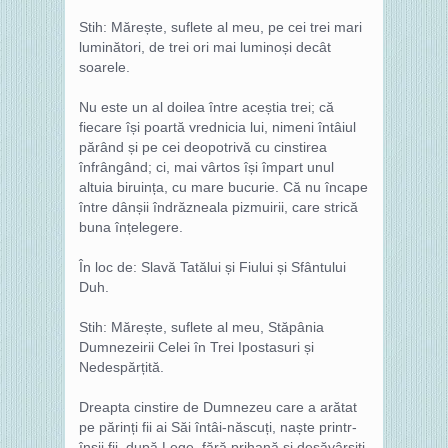
Stih: Mărește, suflete al meu, pe cei trei mari
luminători, de trei ori mai luminoși decât
soarele.
Nu este un al doilea între aceștia trei; că
fiecare își poartă vrednicia lui, nimeni întâiul
părând și pe cei deopotrivă cu cinstirea
înfrângând; ci, mai vârtos își împart unul
altuia biruința, cu mare bucurie. Că nu încape
între dânșii îndrăzneala pizmuirii, care strică
buna înțelegere.
În loc de: Slavă Tatălui și Fiului și Sfântului
Duh.
Stih: Mărește, suflete al meu, Stăpânia
Dumnezeirii Celei în Trei Ipostasuri și
Nedespărțită.
Dreapta cinstire de Dumnezeu care a arătat
pe părinți fii ai Săi întâi-născuți, naște printr-
înșii fii, după Lege, fără prihană și desăvârșiți