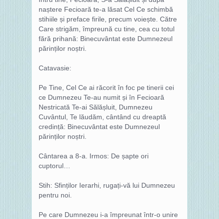
naștere Fecioară te-a lăsat Cel Ce schimbă
stihiile și preface firile, precum voiește. Către
Care strigăm, împreună cu tine, cea cu totul
fără prihană: Binecuvântat este Dumnezeul
părinților noștri.
Catavasie:
Pe Tine, Cel Ce ai răcorit în foc pe tinerii cei
ce Dumnezeu Te-au numit și în Fecioară
Nestricată Te-ai Sălășluit, Dumnezeu
Cuvântul, Te lăudăm, cântând cu dreaptă
credință: Binecuvântat este Dumnezeul
părinților noștri.
Cântarea a 8-a. Irmos: De șapte ori
cuptorul…
Stih: Sfinților Ierarhi, rugați-vă lui Dumnezeu
pentru noi.
Pe care Dumnezeu i-a împreunat într-o unire