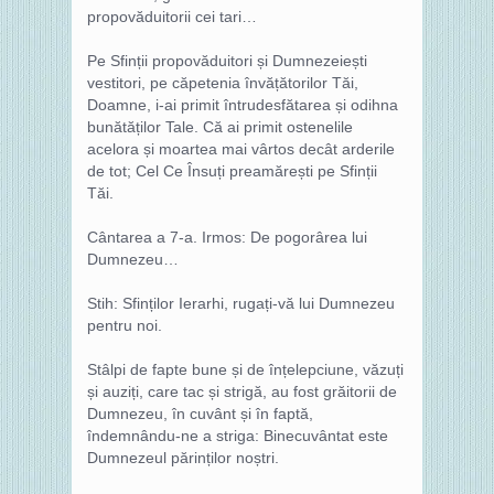
propovăduitorii cei tari…
Pe Sfinții propovăduitori și Dumnezeiești
vestitori, pe căpetenia învățătorilor Tăi,
Doamne, i-ai primit întrudesfătarea și odihna
bunătăților Tale. Că ai primit ostenelile
acelora și moartea mai vârtos decât arderile
de tot; Cel Ce Însuți preamărești pe Sfinții
Tăi.
Cântarea a 7-a. Irmos: De pogorârea lui
Dumnezeu…
Stih: Sfinților Ierarhi, rugați-vă lui Dumnezeu
pentru noi.
Stâlpi de fapte bune și de înțelepciune, văzuți
și auziți, care tac și strigă, au fost grăitorii de
Dumnezeu, în cuvânt și în faptă,
îndemnându-ne a striga: Binecuvântat este
Dumnezeul părinților noștri.