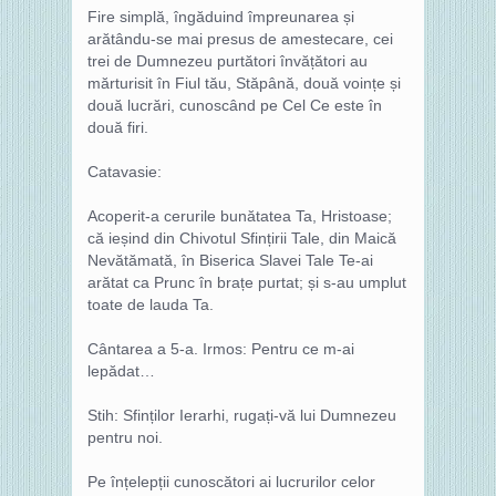
Fire simplă, îngăduind împreunarea și
arătându-se mai presus de amestecare, cei
trei de Dumnezeu purtători învățători au
mărturisit în Fiul tău, Stăpână, două voințe și
două lucrări, cunoscând pe Cel Ce este în
două firi.
Catavasie:
Acoperit-a cerurile bunătatea Ta, Hristoase;
că ieșind din Chivotul Sfințirii Tale, din Maică
Nevătămată, în Biserica Slavei Tale Te-ai
arătat ca Prunc în brațe purtat; și s-au umplut
toate de lauda Ta.
Cântarea a 5-a. Irmos: Pentru ce m-ai
lepădat…
Stih: Sfinților Ierarhi, rugați-vă lui Dumnezeu
pentru noi.
Pe înțelepții cunoscători ai lucrurilor celor