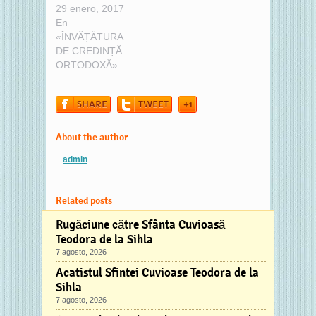
29 enero, 2017
En
«ÎNVĂȚĂTURA
DE CREDINȚĂ
ORTODOXĂ»
SHARE
TWEET
+1
About the author
admin
Related posts
Rugăciune către Sfânta Cuvioasă
Teodora de la Sihla
7 agosto, 2026
Acatistul Sfintei Cuvioase Teodora de la
Sihla
7 agosto, 2026