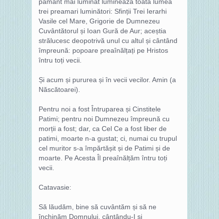
pământ mai luminat luminează toată lumea
trei preamari luminători: Sfinții Trei Ierarhi
Vasile cel Mare, Grigorie de Dumnezeu
Cuvântătorul și Ioan Gură de Aur; aceștia
strălucesc deopotrivă unul cu altul și cântând
împreună: popoare preaînălțați pe Hristos
întru toți vecii.
Și acum și pururea și în vecii vecilor. Amin (a
Născătoarei).
Pentru noi a fost Întruparea și Cinstitele
Patimi; pentru noi Dumnezeu împreună cu
morții a fost; dar, ca Cel Ce a fost liber de
patimi, moarte n-a gustat; ci, numai cu trupul
cel muritor s-a împărtășit și de Patimi și de
moarte. Pe Acesta Îl preaînălțăm întru toți
vecii.
Catavasie:
Să lăudăm, bine să cuvântăm și să ne
închinăm Domnului, cântându-I și