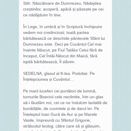
Stih: Născătoare de Dumnezeu, Nădejdea
creștinilor, acoperă, apără și păzește pe cei
ce nădăjduim în tine.
În Lege, în umbră și în Scriptură închipuire
vedem noi credincioșii; toată partea
bărbătească ce deschide pântecele Sfânt lui
Dumnezeu este. Deci pe Cuvântul Cel mai
înainte Născut, pe Fiul Tatălui Celui fără de
început, Cel Întâi-Născut din Maică, fără
ispită bărbătească, Îl slăvim.
SEDELNA, glasul al 8-lea. Podobie: Pe
Înțelepciunea și Cuvântul…
Pe marii luceferi cei purtători de lumină,
turnurile Bisericii cele neclintite, într-un glas
să-i lăudăm noi, cei ce ne îndulcim laolaltă de
bunătățile, de cuvintele și de darul lor. Pe
Înțeleptul Ioan Gură de Aur și pe Marele
Vasile, împreună cu Sfântul Grigorie,
strălucitul teolog; către care să și glăsuim,