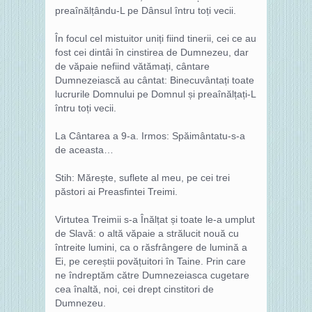
preaînălțându-L pe Dânsul întru toți vecii.
În focul cel mistuitor uniți fiind tinerii, cei ce au
fost cei dintâi în cinstirea de Dumnezeu, dar
de văpaie nefiind vătămați, cântare
Dumnezeiască au cântat: Binecuvântați toate
lucrurile Domnului pe Domnul și preaînălțați-L
întru toți vecii.
La Cântarea a 9-a. Irmos: Spăimântatu-s-a
de aceasta…
Stih: Mărește, suflete al meu, pe cei trei
păstori ai Preasfintei Treimi.
Virtutea Treimii s-a Înălțat și toate le-a umplut
de Slavă: o altă văpaie a strălucit nouă cu
întreite lumini, ca o răsfrângere de lumină a
Ei, pe cereștii povățuitori în Taine. Prin care
ne îndreptăm către Dumnezeiasca cugetare
cea înaltă, noi, cei drept cinstitori de
Dumnezeu.