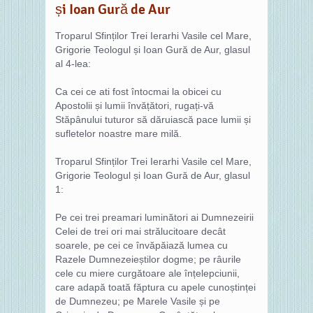
și Ioan Gură de Aur
Troparul Sfinților Trei Ierarhi Vasile cel Mare,
Grigorie Teologul și Ioan Gură de Aur, glasul
al 4-lea:
Ca cei ce ati fost întocmai la obicei cu
Apostolii și lumii învățători, rugați-vă
Stăpânului tuturor să dăruiască pace lumii și
sufletelor noastre mare milă.
Troparul Sfinților Trei Ierarhi Vasile cel Mare,
Grigorie Teologul și Ioan Gură de Aur, glasul
1:
Pe cei trei preamari luminători ai Dumnezeirii
Celei de trei ori mai strălucitoare decât
soarele, pe cei ce învăpăiază lumea cu
Razele Dumnezeieștilor dogme; pe râurile
cele cu miere curgătoare ale înțelepciunii,
care adapă toată făptura cu apele cunoștinței
de Dumnezeu; pe Marele Vasile și pe