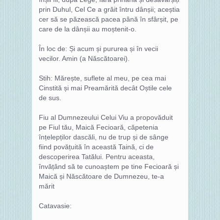
prin Duhul, Cel Ce a grăit întru dânșii; aceștia
cer să se păzească pacea până în sfârșit, pe
care de la dânșii au moștenit-o.
În loc de: Și acum și pururea și în vecii
vecilor. Amin (a Născătoarei).
Stih: Mărește, suflete al meu, pe cea mai
Cinstită și mai Preamărită decât Oștile cele
de sus.
Fiu al Dumnezeului Celui Viu a propovăduit
pe Fiul tău, Maică Fecioară, căpetenia
înțelepților dascăli, nu de trup și de sânge
fiind povățuită în această Taină, ci de
descoperirea Tatălui. Pentru aceasta,
învățând să te cunoaștem pe tine Fecioară și
Maică și Născătoare de Dumnezeu, te-a
mărit
Catavasie: