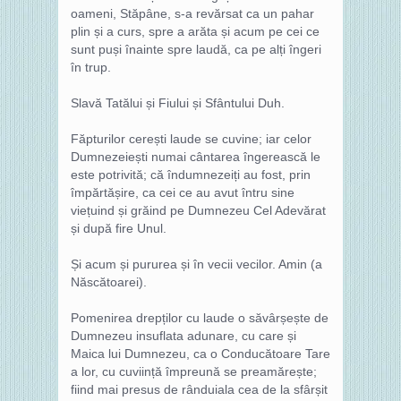
oameni, Stăpâne, s-a revărsat ca un pahar
plin și a curs, spre a arăta și acum pe cei ce
sunt puși înainte spre laudă, ca pe alți îngeri
în trup.
Slavă Tatălui și Fiului și Sfântului Duh.
Făpturilor cerești laude se cuvine; iar celor
Dumnezeiești numai cântarea îngerească le
este potrivită; că îndumnezeiți au fost, prin
împărtășire, ca cei ce au avut întru sine
viețuind și grăind pe Dumnezeu Cel Adevărat
și după fire Unul.
Și acum și pururea și în vecii vecilor. Amin (a
Născătoarei).
Pomenirea drepților cu laude o săvârșește de
Dumnezeu insuflata adunare, cu care și
Maica lui Dumnezeu, ca o Conducătoare Tare
a lor, cu cuviință împreună se preamărește;
fiind mai presus de rânduiala cea de la sfârșit