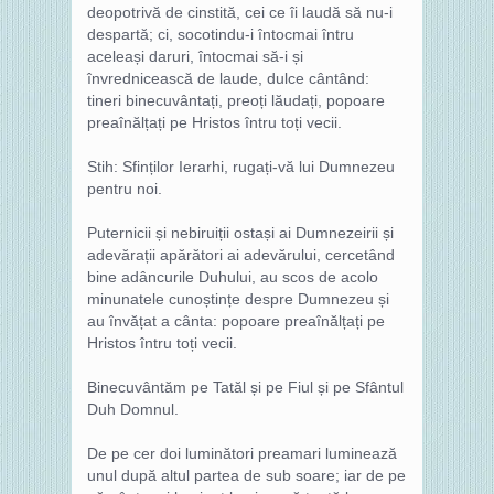
deopotrivă de cinstită, cei ce îi laudă să nu-i
despartă; ci, socotindu-i întocmai întru
aceleași daruri, întocmai să-i și
învrednicească de laude, dulce cântând:
tineri binecuvântați, preoți lăudați, popoare
preaînălțați pe Hristos întru toți vecii.
Stih: Sfinților Ierarhi, rugați-vă lui Dumnezeu
pentru noi.
Puternicii și nebiruiții ostași ai Dumnezeirii și
adevărații apărători ai adevărului, cercetând
bine adâncurile Duhului, au scos de acolo
minunatele cunoștințe despre Dumnezeu și
au învățat a cânta: popoare preaînălțați pe
Hristos întru toți vecii.
Binecuvântăm pe Tatăl și pe Fiul și pe Sfântul
Duh Domnul.
De pe cer doi luminători preamari luminează
unul după altul partea de sub soare; iar de pe