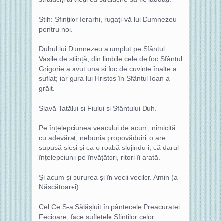
Stih: Sfinților Ierarhi, rugați-vă lui Dumnezeu
pentru noi.
Duhul lui Dumnezeu a umplut pe Sfântul
Vasile de știință; din limbile cele de foc Sfântul
Grigorie a avut una și foc de cuvinte înalte a
suflat; iar gura lui Hristos în Sfântul Ioan a
grăit.
Slavă Tatălui și Fiului și Sfântului Duh.
Pe înțelepciunea veacului de acum, nimicită
cu adevărat, nebunia propovăduirii o are
supusă sieși și ca o roabă slujindu-i, că darul
înțelepciunii pe învățători, ritori îi arată.
Și acum și pururea și în vecii vecilor. Amin (a
Născătoarei).
Cel Ce S-a Sălășluit în pântecele Preacuratei
Fecioare, face sufletele Sfinților celor