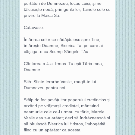
purtători de Dumnezeu, locaș Luiși; și ne
tâlcuiește nouă, prin gurile lor, Tainele cele cu
privire la Maica Sa.
Catavasie:
Întărirea celor ce nădăjduiesc spre Tine,
întărește Doamne, Biserica Ta, pe care ai
câștigat-o cu Scump Sângele Tău.
Cântarea a 4-a. Irmos: Tu ești Tăria mea,
Doamne…
Stih: Sfinte Ierarhe Vasile, roagă-te lui
Dumnezeu pentru noi.
Stâlp de foc povățuitor poporului credincios și
arzând pe vrăjmașii credinței, mântuind
neamurile cele ce-l urmau cu tărie, Marele
Vasile așa s-a arătat; deci să îndrăznească și
să biruiască Biserica lui Hristos, îmbogățită
fiind cu un apărător ca acesta.