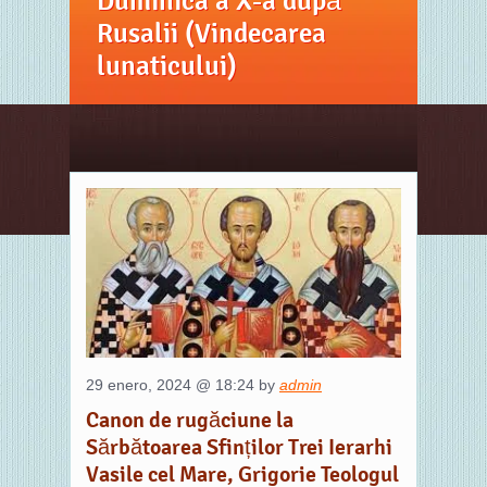
Duminica a X-a după
Rusalii (Vindecarea
lunaticului)
29 enero, 2024 @ 18:24 by
admin
Canon de rugăciune la
Sărbătoarea Sfinților Trei Ierarhi
Vasile cel Mare, Grigorie Teologul