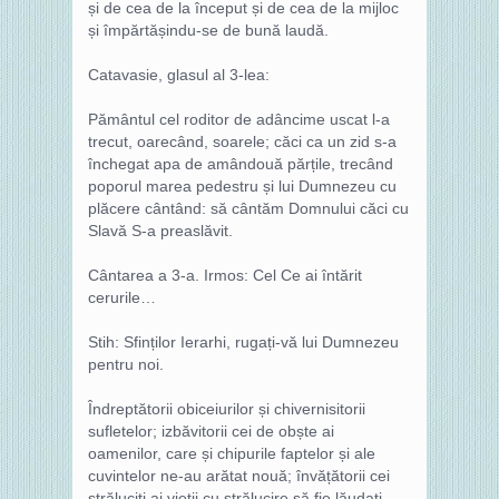
și de cea de la început și de cea de la mijloc
și împărtășindu-se de bună laudă.
Catavasie, glasul al 3-lea:
Pământul cel roditor de adâncime uscat l-a
trecut, oarecând, soarele; căci ca un zid s-a
închegat apa de amândouă părțile, trecând
poporul marea pedestru și lui Dumnezeu cu
plăcere cântând: să cântăm Domnului căci cu
Slavă S-a preaslăvit.
Cântarea a 3-a. Irmos: Cel Ce ai întărit
cerurile…
Stih: Sfinților Ierarhi, rugați-vă lui Dumnezeu
pentru noi.
Îndreptătorii obiceiurilor și chivernisitorii
sufletelor; izbăvitorii cei de obște ai
oamenilor, care și chipurile faptelor și ale
cuvintelor ne-au arătat nouă; învățătorii cei
străluciți ai vieții cu strălucire să fie lăudați.