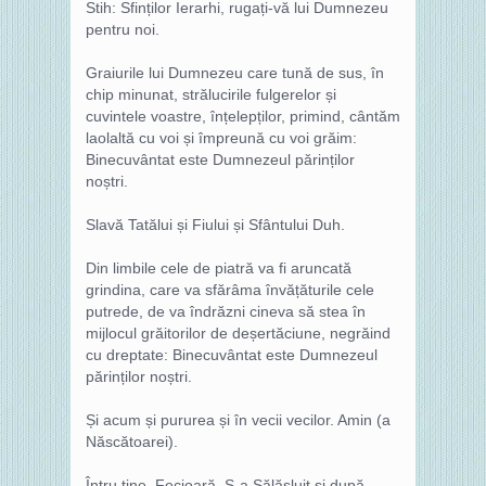
Stih: Sfinților Ierarhi, rugați-vă lui Dumnezeu
pentru noi.
Graiurile lui Dumnezeu care tună de sus, în
chip minunat, strălucirile fulgerelor și
cuvintele voastre, înțelepților, primind, cântăm
laolaltă cu voi și împreună cu voi grăim:
Binecuvântat este Dumnezeul părinților
noștri.
Slavă Tatălui și Fiului și Sfântului Duh.
Din limbile cele de piatră va fi aruncată
grindina, care va sfărâma învățăturile cele
putrede, de va îndrăzni cineva să stea în
mijlocul grăitorilor de deșertăciune, negrăind
cu dreptate: Binecuvântat este Dumnezeul
părinților noștri.
Și acum și pururea și în vecii vecilor. Amin (a
Născătoarei).
Întru tine, Fecioară, S-a Sălășluit și după