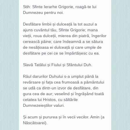
Stih: Sfinte Ierarhe Grigorie, roagă-te lui
Dumnezeu pentru noi.
Desfătare limbii și dulceață la tot auzul a
ajuns cuvântul tău, Sfinte Grigorie; mana
vieții, roua dulceții, mierea din piatră, îngerilor
cerească pâine; care îndeamnă a se sătura
de nesățioasa ei dulceață și care umple de
desfătare pe cei ce se împărtășesc cu ea.
Slavă Tatălui și Fiului și Sfântului Duh.
Râul darurilor Duhului s-a umplut până la
revărsare și fața cea frumoasă a pământului
se udă ca dintr-un izvor de desfătare, din
gura cea de aur; veselind și îngrășând toată
cetatea lui Hristos, cu săltările
Dumnezeieștilor valuri.
Și acum și pururea și în vecii vecilor. Amin (a
Născătoarei).