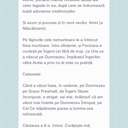
celor legiuite în ea; după care se îndrumează
toată adunarea credincioșilor.
Și acum și pururea și în vecii vecilor. Amin (a
Născătoarei).
Pe făpturile cele nemuritoare le-a întrecut
firea muritoare, întru sfințenie; și Fecioara a
covârșit pe Îngerii cei fără de trup, ca Una ce
a născut pe Dumnezeu, Împăratul Îngerilor;
către Acela a privi nu le este cu putință.
Catavasie:
Când a văzut Isaia, în vedenie, pe Dumnezeu
pe Scaun Preaînalt, de Îngerii Slavei
înconjurat, a strigat: vai mie, ticălosul! că am
văzut mai înainte pe Dumnezeu Întrupat, pe
Cel Ce stăpânește pacea și lumina cea
neînserată.
Cântarea a 6-a. Irmos: Curățește-mă,