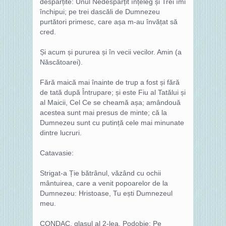
despărțite: Unul Nedespărțit înțeleg și Trei îmi
închipui; pe trei dascăli de Dumnezeu
purtători primesc, care așa m-au învățat să
cred.
Și acum și pururea și în vecii vecilor. Amin (a
Născătoarei).
Fără maică mai înainte de trup a fost și fără
de tată după Întrupare; și este Fiu al Tatălui și
al Maicii, Cel Ce se cheamă așa; amândouă
acestea sunt mai presus de minte; că la
Dumnezeu sunt cu putință cele mai minunate
dintre lucruri.
Catavasie:
Strigat-a Ție bătrânul, văzând cu ochii
mântuirea, care a venit popoarelor de la
Dumnezeu: Hristoase, Tu ești Dumnezeul
meu.
CONDAC, glasul al 2-lea. Podobie: Pe