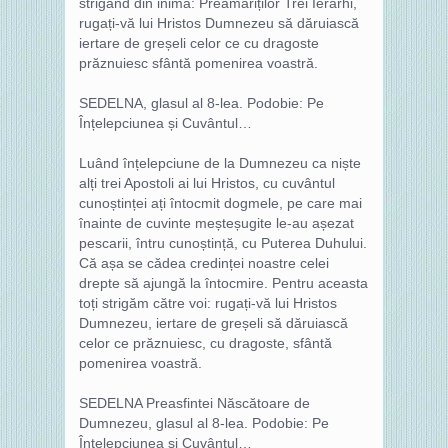
strigând din inimă: Preamăriților Trei Ierarhi,
rugați-vă lui Hristos Dumnezeu să dăruiască
iertare de greșeli celor ce cu dragoste
prăznuiesc sfântă pomenirea voastră.
SEDELNA, glasul al 8-lea. Podobie: Pe
Înțelepciunea și Cuvântul…
Luând înțelepciune de la Dumnezeu ca niște
alți trei Apostoli ai lui Hristos, cu cuvântul
cunoștinței ați întocmit dogmele, pe care mai
înainte de cuvinte meșteșugite le-au așezat
pescarii, întru cunoștință, cu Puterea Duhului.
Că așa se cădea credinței noastre celei
drepte să ajungă la întocmire. Pentru aceasta
toți strigăm către voi: rugați-vă lui Hristos
Dumnezeu, iertare de greșeli să dăruiască
celor ce prăznuiesc, cu dragoste, sfântă
pomenirea voastră.
SEDELNA Preasfintei Născătoare de
Dumnezeu, glasul al 8-lea. Podobie: Pe
Înțelepciunea și Cuvântul…