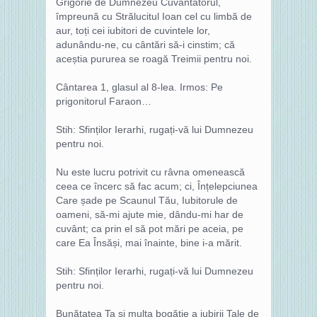
Grigorie de Dumnezeu Cuvântătorul,
împreună cu Strălucitul Ioan cel cu limbă de
aur, toți cei iubitori de cuvintele lor,
adunându-ne, cu cântări să-i cinstim; că
aceștia pururea se roagă Treimii pentru noi.
Cântarea 1, glasul al 8-lea. Irmos: Pe
prigonitorul Faraon…
Stih: Sfinților Ierarhi, rugați-vă lui Dumnezeu
pentru noi.
Nu este lucru potrivit cu râvna omenească
ceea ce încerc să fac acum; ci, Înțelepciunea
Care șade pe Scaunul Tău, Iubitorule de
oameni, să-mi ajute mie, dându-mi har de
cuvânt; ca prin el să pot mări pe aceia, pe
care Ea Însăși, mai înainte, bine i-a mărit.
Stih: Sfinților Ierarhi, rugați-vă lui Dumnezeu
pentru noi.
Bunătatea Ta și multa bogăție a iubirii Tale de