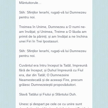
Mântuitorule…
Stih: Sfinților Ierarhi, rugați-vă lui Dumnezeu
pentru noi.
Treimea în Unime, Dumnezeu a O numi ne-
am învățat; și Unimea, Treime a O lăuda am
primit de la părinți; și am învățat a ne închina
unei Firi în Trei Ipostasuri.
Stih: Sfinților Ierarhi, rugați-vă lui Dumnezeu
pentru noi.
Cuvântul era întru început la Tatăl, împreună
fără de început; și Duhul împreună cu Fiul
era, dar din Tatăl; O Dumnezeire
Neamestecată și de aceeași Fire, precum
grăiesc Dumnezeieștii propovăduitori.
Slavă Tatălui și Fiului și Sfântului Duh.
Unesc și despart pe cele ce cu unire sunt