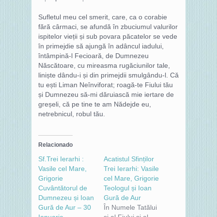
Sufletul meu cel smerit, care, ca o corabie
fără cârmaci, se afundă în zbuciumul valurilor
ispitelor vieții și sub povara păcatelor se vede
în primejdie să ajungă în adâncul iadului,
întâmpină-l Fecioară, de Dumnezeu
Născătoare, cu mireasma rugăciunilor tale,
liniște dându-i și din primejdii smulgându-l. Că
tu ești Liman Neînviforat; roagă-te Fiului tău
și Dumnezeu să-mi dăruiască mie iertare de
greșeli, că pe tine te am Nădejde eu,
netrebnicul, robul tău.
Relacionado
Sf.Trei Ierarhi :
Acatistul Sfinților
Vasile cel Mare,
Trei Ierarhi: Vasile
Grigorie
cel Mare, Grigorie
Cuvântătorul de
Teologul și Ioan
Dumnezeu și Ioan
Gură de Aur
Gură de Aur – 30
În Numele Tatălui