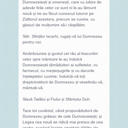
Dumnezeiești și omenești, care cu iubire de
adevăr firile celor ce sunt ni le-au lămurit
nouă și ne-au făcut cunoscut tuturor pe
Ziditorul acestora, precum se cuvine, cu
glasuri de mulțumire să-i răsplătim.
Stih: Sfinților Ierarhi, rugați-vă lui Dumnezeu
pentru noi.
Amărăciunea și gustul cel rău al leacurilor
celor spre mântuire le-au îndulcit
Dumnezeieștii tămăduitori ai sufletelor, cu
farmecul, cu meșteșugirile și cu darurile
înțeleptelor cuvinte; îndulciți-vă toți
dreptcinstitorii de Dumnezeu și veselindu-vă,
mântuiți-vă.
Slavă Tatălui și Fiului și Sfântului Duh.
Tace tot cuvântul, când propovăduitorii de
Dumnezeu grăiesc de cele Dumnezeiești; și
Legea cea nouă se ridică mai presus de cea
veche, punând înainte cinstitele tăblițe ale