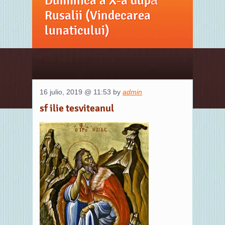
Duminica a X-a după
Rusalii (Vindecarea
lunaticului)
16 julio, 2019 @ 11:53 by
admin
sf ilie tesviteanul