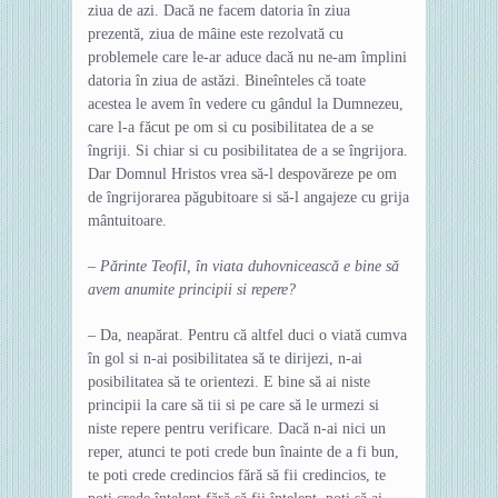
ziua de azi. Dacă ne facem datoria în ziua
prezentă, ziua de mâine este rezolvată cu
problemele care le-ar aduce dacă nu ne-am împlini
datoria în ziua de astăzi. Bineînteles că toate
acestea le avem în vedere cu gândul la Dumnezeu,
care l-a făcut pe om si cu posibilitatea de a se
îngriji. Si chiar si cu posibilitatea de a se îngrijora.
Dar Domnul Hristos vrea să-l despovăreze pe om
de îngrijorarea păgubitoare si să-l angajeze cu grija
mântuitoare.
– Părinte Teofil, în viata duhovnicească e bine să
avem anumite principii si repere?
– Da, neapărat. Pentru că altfel duci o viată cumva
în gol si n-ai posibilitatea să te dirijezi, n-ai
posibilitatea să te orientezi. E bine să ai niste
principii la care să tii si pe care să le urmezi si
niste repere pentru verificare. Dacă n-ai nici un
reper, atunci te poti crede bun înainte de a fi bun,
te poti crede credincios fără să fii credincios, te