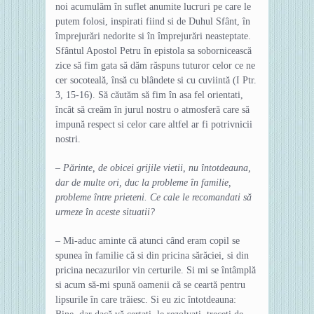
noi acumulăm în suflet anumite lucruri pe care le
putem folosi, inspirati fiind si de Duhul Sfânt, în
împrejurări nedorite si în împrejurări neasteptate.
Sfântul Apostol Petru în epistola sa sobornicească
zice să fim gata să dăm răspuns tuturor celor ce ne
cer socoteală, însă cu blândete si cu cuviintă (I Ptr.
3, 15-16). Să căutăm să fim în asa fel orientati,
încât să creăm în jurul nostru o atmosferă care să
impună respect si celor care altfel ar fi potrivnicii
nostri.
– Părinte, de obicei grijile vietii, nu întotdeauna,
dar de multe ori, duc la probleme în familie,
probleme între prieteni. Ce cale le recomandati să
urmeze în aceste situatii?
– Mi-aduc aminte că atunci când eram copil se
spunea în familie că si din pricina sărăciei, si din
pricina necazurilor vin certurile. Si mi se întâmplă
si acum să-mi spună oamenii că se ceartă pentru
lipsurile în care trăiesc. Si eu zic întotdeauna: