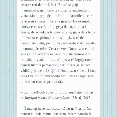
ceea ce esti dator să faci. Există si griji
mântuitoare, griji care te ridică, te angajează în
viata sfântă, grija de a-ti împlini datoriile pe care
le ai prin situatia în care te găsesti. De exemplu,
cineva care are familie, grija de copii, de a-i
creste, de a-i educa frumos si bine, grija de a le da
o înzestrare spirituală care să-i păzească de
necazurile vietii, pentru că necazurile vietii vin de
pe urma păcatelor. Ceea ce vrea Dumnezeu cu noi
este ca în fiecare zi să trăim o viată frumoasă si
linistită, o viată din care să lipsească îngrijorarea
pentru lucruri pământesti, dar în care să se facă
vădită grija de a-I sluji lui Dumnezeu si de a-I face
voia Lui. Si în felul acesta omul este angajat spre
bine si nu este asuprit de rău.
– Cum întelegeti cuvântul din Evanghelie «Să nu
ne îngrijim pentru ziua de mâine» (Mt. 6, 34)?
– Îl înteleg în sensul acesta: să nu ne îngrijorăm
pentru ziua de mâine, dar să ne facem datoria în