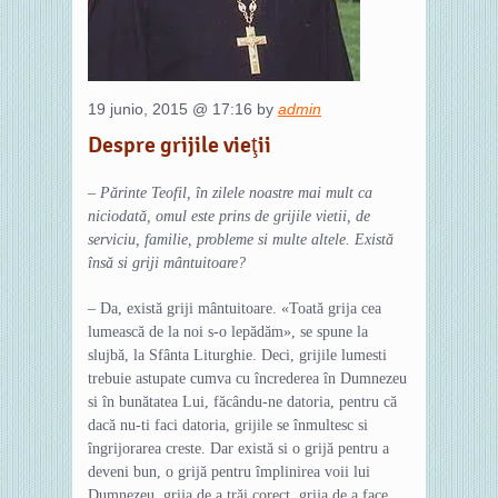
19 junio, 2015 @ 17:16 by
admin
Despre grijile vieţii
– Părinte Teofil, în zilele noastre mai mult ca
niciodată, omul este prins de grijile vietii, de
serviciu, familie, probleme si multe altele. Există
însă si griji mântuitoare?
– Da, există griji mântuitoare. «Toată grija cea
lumească de la noi s-o lepădăm», se spune la
slujbă, la Sfânta Liturghie. Deci, grijile lumesti
trebuie astupate cumva cu încrederea în Dumnezeu
si în bunătatea Lui, făcându-ne datoria, pentru că
dacă nu-ti faci datoria, grijile se înmultesc si
îngrijorarea creste. Dar există si o grijă pentru a
deveni bun, o grijă pentru împlinirea voii lui
Dumnezeu, grija de a trăi corect, grija de a face