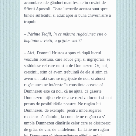
acumularea de gânduri manifestate în cuvânt de
Sfintii Apostoli. Toate lucrurile acestea sunt spre
binele sufletului si aduc apoi si buna chivernisire a
trupului.
– Părinte Teofil, în ce măsură rugăciunea este o
împlinire a vietii, a grijilor vietii?
– Aici, Domnul Hristos a spus că după lucrul
veacului acestuia, care aduce griji si îngrijorări, se
străduiesc cei care nu stiu de Dumnezeu. Or, noi,
crestinii, stim că avem trebuintă de ele si stim că
avem un Tată care se îngrijeste de noi, si atunci
rugăciunea ne întăreste în constiinta aceasta că
Dumnezeu este cu noi, că ne ajută, că găseste
Dumnezeu mijloacele de a se rezolva lucruri si mai
presus de posibilitătile noastre. Ne rugăm lui
Dumnezeu, de exemplu, pentru îmbelsugarea
roadelor pământului, la cununie ne rugăm ca să
umple Dumnezeu cămările celor care se căsătoresc
de grâu, de vin, de untdelemn. La Litie ne rugăm
lui Dumnezeu să binecuvânteze pâinile, grâul,