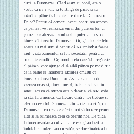
ducă la Dumnezeu. Când eram eu copil, era o
vorbă că nu-i voie să te atingi de pâine si să
mănânci pâine înainte de a se duce la Dumnezeu.
De ce? Pentru că oamenii aveau constiinta aceasta
că pâinea n-o realizează omul din puterea lui, ci
pâinea o realizează omul si din puterea lui si cu
binecuvântarea lui Dumnezeu. Or, gânduri de felul
acesta nu mai sunt si pentru că s-a schimbat foarte
mult viata oamenilor si fata societătii, pentru că
sunt alte conditii. Or, omul acela care îsi pregăteste
el pâinea, care ajunge el să aibă pâinea pe masă stie
că în pâine se întâlneste lucrarea omului cu
binecuvântarea Domnului. Asa că oamenii din
vremea noastră, tinerii nostri, trebuie educati în
sensul acesta că munca este o datorie, că nu-i voie
să stai fără muncă. Că fiecare dintre noi trebuie să
oferim ceva lui Dumnezeu din partea noastră, ca
Dumnezeu, cu ceea ce oferim noi să lucreze pentru
altii si să primească ceea ce oferim noi. De pildă,
la binecuvântarea colivei, care este grâu fiert si
îndulcit cu miere sau cu zahăr, se duce înaintea lui