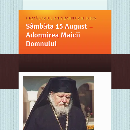
URMĂTORUL EVENIMENT RELIGIOS
Sâmbăta 15 August –
Adormirea Maicii
Domnului