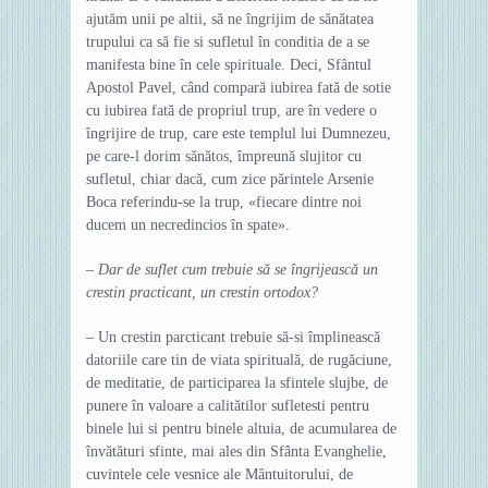
ajutăm unii pe altii, să ne îngrijim de sănătatea
trupului ca să fie si sufletul în conditia de a se
manifesta bine în cele spirituale. Deci, Sfântul
Apostol Pavel, când compară iubirea fată de sotie
cu iubirea fată de propriul trup, are în vedere o
îngrijire de trup, care este templul lui Dumnezeu,
pe care-l dorim sănătos, împreună slujitor cu
sufletul, chiar dacă, cum zice părintele Arsenie
Boca referindu-se la trup, «fiecare dintre noi
ducem un necredincios în spate».
– Dar de suflet cum trebuie să se îngrijească un
crestin practicant, un crestin ortodox?
– Un crestin parcticant trebuie să-si împlinească
datoriile care tin de viata spirituală, de rugăciune,
de meditatie, de participarea la sfintele slujbe, de
punere în valoare a calitătilor sufletesti pentru
binele lui si pentru binele altuia, de acumularea de
învătături sfinte, mai ales din Sfânta Evanghelie,
cuvintele cele vesnice ale Mântuitorului, de