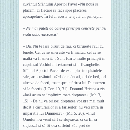
cuvântul Sfântului Apostol Pavel «Nu nouă să
plăcem, ci fiecare să facă spre plăcerea
aproapelui». În felul acesta te ajută un principiu.
– Ne mai puteti da câteva principii concrete pentru
viata duhovnicească?
– Da. Nu te lăsa biruit de rău, ci biruieste răul cu
binele. Cel ce se smereste va fi înăltat, cel ce se
înaltă va fi smerit… Sunt foarte multe principii în
cuprinsul Vechiului Testament si-n Evanghelie.
Sfântul Apostol Pavel, de exemplu, în epistolele
sale, are cuvântul: «Ori de mâncati, ori de beti, ori
altceva de faceti, toate spre mărirea lui Dumnezeu
să le faceti» (I Cor. 10, 31). Domnul Hristos a zis:
«lasă acum să împlinim toată dreptatea» (Mt. 3,
15). «De nu va prisosi dreptatea voastră mai mult
decât a cărturarilor si a fariseilor, nu veti intra în
împărătia lui Dumnezeu» (Mt. 5, 20). «Fiul
Omului n-a venit să I se slujească, ci ca El să
slujească si să-Si dea sufletul Său pret de