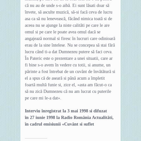
că nu au de unde s-o aibă. Ei sunt lăsati doar să
învete, să asculte muzică, să-si facă ceva de lucru
asa ca să nu lenevească, făcând nimica toată si de
aceea nu se ajunge la niste calităti pe care le are
omul si pe care le poate avea omul dacă se
angajează normal si firesc în lucruri care odinioară
erau de la sine întelese. Nu se concepea să stai fără
lucru când ti-a dat Dumnezeu putere să faci ceva.
În Pateric este o prezentare a unei situatii, care ar
fi bine s-o avem în vedere cu totii, si anume, un
părinte a fost întrebat de un cuvânt de învătătură si
el a spus că de aseară si până acum a împletit
foartă multă funie si, zice el, «asta am făcut-o ca
să nu zică Dumnezeu că nu am lucrat cu puterile
pe care mi le-a dat».
Interviu înregistrat la 3 mai 1998 si difuzat
în 27 iunie 1998 la Radio România Actualităti,
în cadrul emisiunii «Cuvânt si suflet