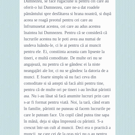
Dumnezeu, se face rugăciune si pentru cei care au
oferit-o lui Dumnezeu, care ne-a dat roadele
pământului spre desfătarea si hrana noastră, si după
aceea se roagă preotul pentru cei care au
înfrumusetat acestea, cei care au adus acestea
înaintea lui Dumnezeu. Pentru că se consideră că
lucrurile acestea nu le poti avea asa numai de
undeva luându-le, ci le ai pentru că ai muncit
pentru ele. Ei, constiinta aceasta cam lipseste la
tineri, e multă comoditate. De multe ori nu se
angajează, nu pentru că se gândesc ei la niste
neangajări ale lor, ci nu se gândesc la datoria de a
munci. E foarte simplu să nu faci ceva din
comoditate si să astepti să facă altii pentru tine,
pentru că de multe ori pe tineri i-au învătat părintii
asa. Nu i-au lăsat să facă anumite lucruri prin care
s-ar fi format pentru viată. Noi, la tară, când eram
în familie, părintii ne puneau să facem lucrurile pe
care le puteam face. Un copil când putea tine sapa
în mână, deja si săpa împreună cu părintii. S-a
crescut într-un cult al muncii. Deci era o practică a
muncii, pe care cei de la oras nici nu o au pentru