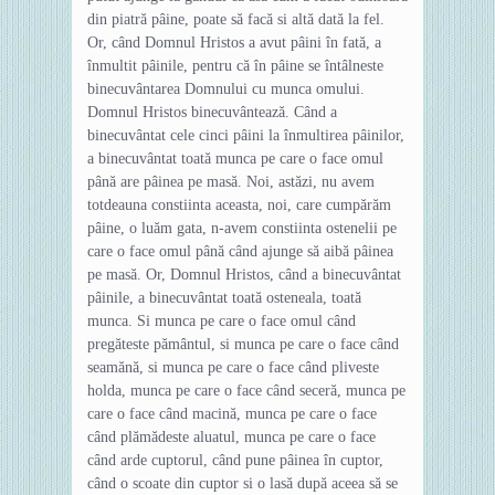
din piatră pâine, poate să facă si altă dată la fel.
Or, când Domnul Hristos a avut pâini în fată, a
înmultit pâinile, pentru că în pâine se întâlneste
binecuvântarea Domnului cu munca omului.
Domnul Hristos binecuvântează. Când a
binecuvântat cele cinci pâini la înmultirea pâinilor,
a binecuvântat toată munca pe care o face omul
până are pâinea pe masă. Noi, astăzi, nu avem
totdeauna constiinta aceasta, noi, care cumpărăm
pâine, o luăm gata, n-avem constiinta ostenelii pe
care o face omul până când ajunge să aibă pâinea
pe masă. Or, Domnul Hristos, când a binecuvântat
pâinile, a binecuvântat toată osteneala, toată
munca. Si munca pe care o face omul când
pregăteste pământul, si munca pe care o face când
seamănă, si munca pe care o face când pliveste
holda, munca pe care o face când seceră, munca pe
care o face când macină, munca pe care o face
când plămădeste aluatul, munca pe care o face
când arde cuptorul, când pune pâinea în cuptor,
când o scoate din cuptor si o lasă după aceea să se