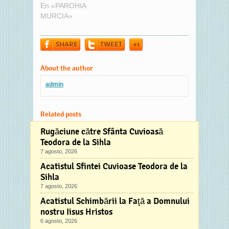
față de
En «PAROHIA
mântuieşte,
persoanele
MURCIA»
Bunule,…
vârstnice. Grija
pentru
SHARE
TWEET
+1
persoanele
vârstnice –
profunzimea trăirii
About the author
creștine a unui
admin
popor Sfântul
Sinod al Bisericii
Ortodoxe
Related posts
Române a
proclamat anul
Rugăciune către Sfânta Cuvioasă
2023 drept Anul
Teodora de la Sihla
omagial al
7 agosto, 2026
pastorației
Acatistul Sfintei Cuvioase Teodora de la
persoanelor
Sihla
vârstnice și Anul
7 agosto, 2026
comemorativ al
imnografilor și
Acatistul Schimbării la Faţă a Domnului
cântăreților
nostru Iisus Hristos
bisericești.…
6 agosto, 2026