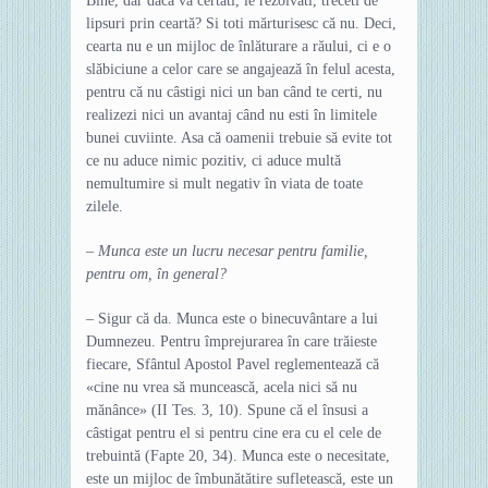
Bine, dar dacă vă certati, le rezolvati, treceti de
lipsuri prin ceartă? Si toti mărturisesc că nu. Deci,
cearta nu e un mijloc de înlăturare a răului, ci e o
slăbiciune a celor care se angajează în felul acesta,
pentru că nu câstigi nici un ban când te certi, nu
realizezi nici un avantaj când nu esti în limitele
bunei cuviinte. Asa că oamenii trebuie să evite tot
ce nu aduce nimic pozitiv, ci aduce multă
nemultumire si mult negativ în viata de toate
zilele.
– Munca este un lucru necesar pentru familie,
pentru om, în general?
– Sigur că da. Munca este o binecuvântare a lui
Dumnezeu. Pentru împrejurarea în care trăieste
fiecare, Sfântul Apostol Pavel reglementează că
«cine nu vrea să muncească, acela nici să nu
mănânce» (II Tes. 3, 10). Spune că el însusi a
câstigat pentru el si pentru cine era cu el cele de
trebuintă (Fapte 20, 34). Munca este o necesitate,
este un mijloc de îmbunătătire sufletească, este un