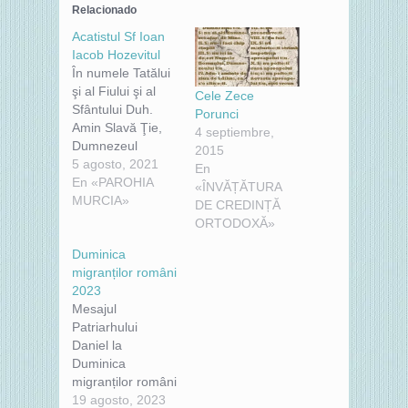
Relacionado
Acatistul Sf Ioan
Iacob Hozevitul
În numele Tatălui
şi al Fiului şi al
Cele Zece
Sfântului Duh.
Porunci
Amin Slavă Ţie,
4 septiembre,
Dumnezeul
2015
nostru, Slavă Ţie!
5 agosto, 2021
En
Împărate ceresc,
En «PAROHIA
«ÎNVĂȚĂTURA
Mângâietorule,
MURCIA»
DE CREDINȚĂ
Duhul adevărului,
ORTODOXĂ»
Care pretutindeni
Duminica
eşti şi toate le
migranților români
plineşti, Vistierul
2023
bunătăţilor şi
Mesajul
Dătătorule de
Patriarhului
viaţă, vino şi Te
Daniel la
sălăşluieşte întru
Duminica
noi şi ne
migranților români
curăţeşte de toată
îndeamnă la grija
19 agosto, 2023
întinăciunea şi