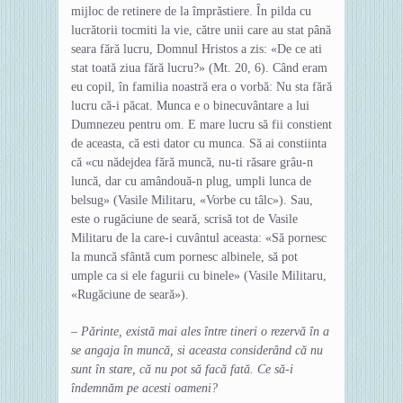
mijloc de retinere de la împrăstiere. În pilda cu
lucrătorii tocmiti la vie, către unii care au stat până
seara fără lucru, Domnul Hristos a zis: «De ce ati
stat toată ziua fără lucru?» (Mt. 20, 6). Când eram
eu copil, în familia noastră era o vorbă: Nu sta fără
lucru că-i păcat. Munca e o binecuvântare a lui
Dumnezeu pentru om. E mare lucru să fii constient
de aceasta, că esti dator cu munca. Să ai constiinta
că «cu nădejdea fără muncă, nu-ti răsare grâu-n
luncă, dar cu amândouă-n plug, umpli lunca de
belsug» (Vasile Militaru, «Vorbe cu tâlc»). Sau,
este o rugăciune de seară, scrisă tot de Vasile
Militaru de la care-i cuvântul aceasta: «Să pornesc
la muncă sfântă cum pornesc albinele, să pot
umple ca si ele fagurii cu binele» (Vasile Militaru,
«Rugăciune de seară»).
– Părinte, există mai ales între tineri o rezervă în a
se angaja în muncă, si aceasta considerând că nu
sunt în stare, că nu pot să facă fată. Ce să-i
îndemnăm pe acesti oameni?