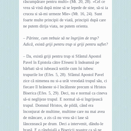
răscumpărare pentru multi» (Mt. 20, 28). «Cel ce
vrea să vină după mine să se lepede de sine, să-si ia
crucea si să-mi urmeze Mie» (Mt. 16, 24). Sunt
foarte multe principii de viată, principii după care
ne putem dirija viata, ne putem orienta.
– Părinte, cum trebuie să ne îngrijim de trup?
Adică, există griji pentru trup si griji pentru suflet?
– Da, există griji pentru trup si Sfântul Apostol
Pavel în Epistola către Efeseni îi îndeamnă pe
bărbati să-si iubească sotiile cum îsi iubesc
trupurile lor (Efes. 5, 28). Sfântul Apostol Pavel
zice că nimenea nu si-a urât vreodată trupul său, ci
fiecare îl hrăneste si-l încălzeste precum si Hristos
Biserica (Efes. 5, 29). Deci, nu e normal ca cineva
să-si neglijeze trupul. E normal să-si îngrijească
trupul. Domnul Hristos, de pildă, când era
înconjurat de multime, multime care nu mai avea
de mâncare, a zis că nu vrea să-i lase să
lâncezească pe drum. Deci a intervenit, dându-le
hrană. E o rânduială a Bisericii noastre ca să ne