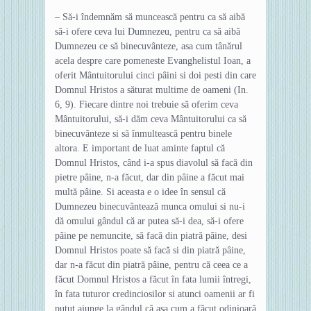
– Să-i îndemnăm să muncească pentru ca să aibă
să-i ofere ceva lui Dumnezeu, pentru ca să aibă
Dumnezeu ce să binecuvânteze, asa cum tânărul
acela despre care pomeneste Evanghelistul Ioan, a
oferit Mântuitorului cinci pâini si doi pesti din care
Domnul Hristos a săturat multime de oameni (In.
6, 9). Fiecare dintre noi trebuie să oferim ceva
Mântuitorului, să-i dăm ceva Mântuitorului ca să
binecuvânteze si să înmultească pentru binele
altora. E important de luat aminte faptul că
Domnul Hristos, când i-a spus diavolul să facă din
pietre pâine, n-a făcut, dar din pâine a făcut mai
multă pâine. Si aceasta e o idee în sensul că
Dumnezeu binecuvântează munca omului si nu-i
dă omului gândul că ar putea să-i dea, să-i ofere
pâine pe nemuncite, să facă din piatră pâine, desi
Domnul Hristos poate să facă si din piatră pâine,
dar n-a făcut din piatră pâine, pentru că ceea ce a
făcut Domnul Hristos a făcut în fata lumii întregi,
în fata tuturor credinciosilor si atunci oamenii ar fi
putut ajunge la gândul că asa cum a făcut odinioară