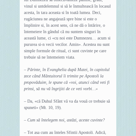
vinul si untdelemnul si să le înmultească în locasul
acesta, în tara aceasta si în toată lumea. Deci,
rugăciunea ne angajează spre bine si este o
împlinire si, în acest sens, că ne dă o întărire, o
întemeiere în gândul că nu suntem singuri în
această lume, ci «cu noi este Dumnezeu… acum si
pururea si-n vecii vecilor. Amin». Acestea nu sunt
simple formule de ritual, ci sunt cuvinte pe care
trebuie să ne întemeiem viata.
– Părinte, în Evanghelia după Matei, în capitolul
zece când Mântuitorul îi trimite pe Apostoli la
propovăduire, le spune că «voi, atunci când veti fi
prinsi, să nu vă îngrijiti de ce veti vorbi…»
– Da, «că Duhul Sfânt vă va da vouă ce trebuie să
spuneti» (Mt. 10, 19).
– Cum să întelegem noi, astăzi, aceste cuvinte?
– Tot asa cum au înteles Sfintii Apostoli. Adică,