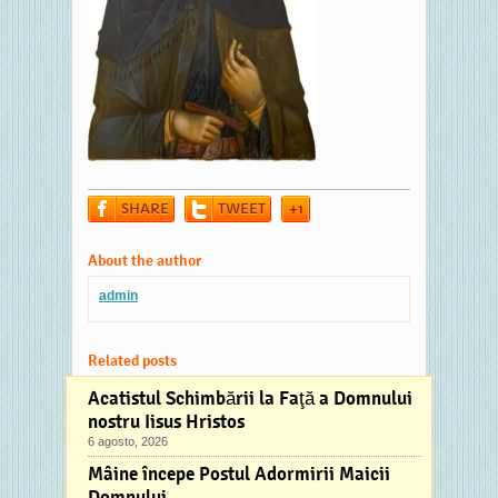
SHARE
TWEET
+1
About the author
admin
Related posts
Acatistul Schimbării la Faţă a Domnului
nostru Iisus Hristos
6 agosto, 2026
Mâine începe Postul Adormirii Maicii
Domnului