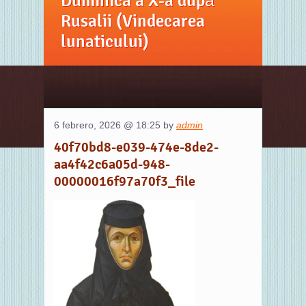
Duminica a X-a după
Rusalii (Vindecarea
lunaticului)
6 febrero, 2026 @ 18:25 by
admin
40f70bd8-e039-474e-8de2-
aa4f42c6a05d-948-
00000016f97a70f3_file