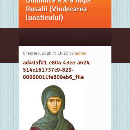
Duminica a X-a după
Rusalii (Vindecarea
lunaticului)
6 febrero, 2026 @ 18:10 by
admin
ad405fd1-c80a-43ee-a624-
514c161737c9-829-
00000011fe609eb6_file