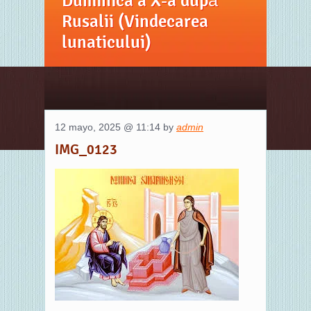
Duminica a X-a după
Rusalii (Vindecarea
lunaticului)
12 mayo, 2025 @ 11:14 by
admin
IMG_0123