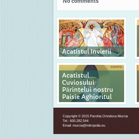
No comments
Acatistul Invierii
Acatistul
Cuviosului
Părintelui nostru
Paisie Aghioritul
Copyright © 2015 Parohia Ortodoxa Murcia
Tel.: 600.282.544
Email: murcia@mitropolia.eu