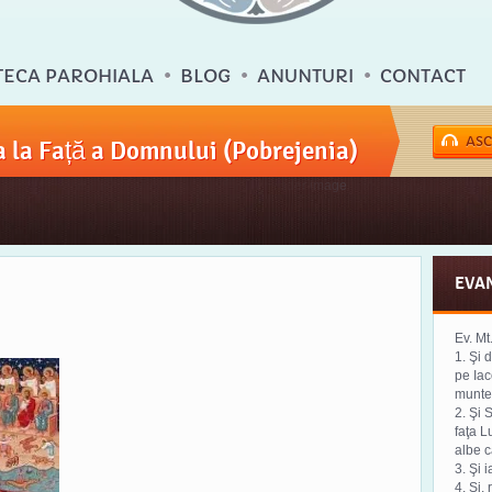
TECA PAROHIALA
BLOG
ANUNTURI
CONTACT
ASC
 la Față a Domnului (Pobrejenia)
EVA
Ev. Mt
1. Şi 
pe Iaco
munte 
2. Şi S
faţa L
albe c
3. Şi i
4. Şi,