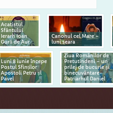
Acatistul
Sfântului
Ierarh Ioan
Canonul cel Mare –
Gură de Aur
luni seara
Ziua Românilor de
Luni 8 iunie începe
Pretutindeni – un
Postul Sfinților
prilej de bucurie şi
Apostoli Petru și
binecuvântare-
Pavel
Patriarhul Daniel