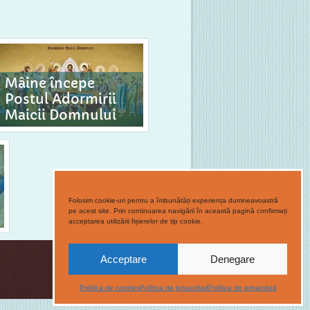
Mâine începe
Postul Adormirii
Maicii Domnului
Folosim cookie-uri pentru a îmbunătăți experiența dumneavoastră
pe acest site. Prin continuarea navigării în această pagină confirmați
acceptarea utilizării fișierelor de tip cookie.
Acceptare
Denegare
Política de cookies
Política de privacidad
Política de privacidad