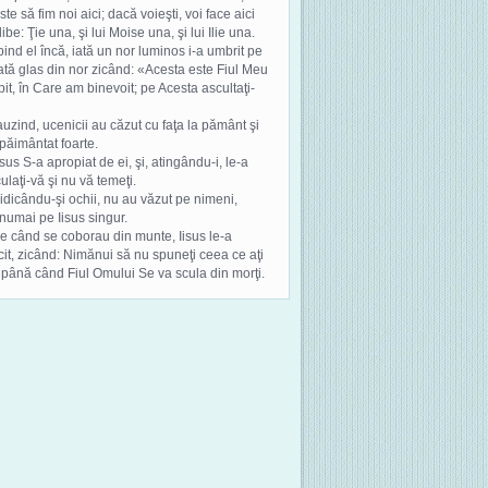
ste să fim noi aici; dacă voieşti, voi face aici
libe: Ţie una, şi lui Moise una, şi lui Ilie una.
bind el încă, iată un nor luminos i-a umbrit pe
 iată glas din nor zicând: «Acesta este Fiul Meu
bit, în Care am binevoit; pe Acesta ascultaţi-
 auzind, ucenicii au căzut cu faţa la pământ şi
păimântat foarte.
Iisus S-a apropiat de ei, şi, atingându-i, le-a
culaţi-vă şi nu vă temeţi.
 ridicându-şi ochii, nu au văzut pe nimeni,
numai pe Iisus singur.
pe când se coborau din munte, Iisus le-a
it, zicând: Nimănui să nu spuneţi ceea ce aţi
 până când Fiul Omului Se va scula din morţi.