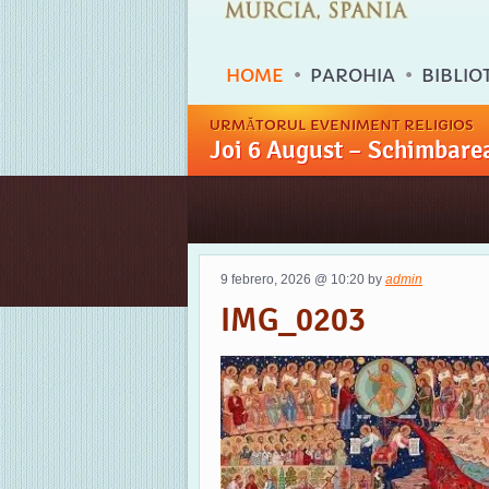
HOME
PAROHIA
BIBLIO
URMĂTORUL EVENIMENT RELIGIOS
Joi 6 August – Schimbarea
9 febrero, 2026 @ 10:20 by
admin
IMG_0203