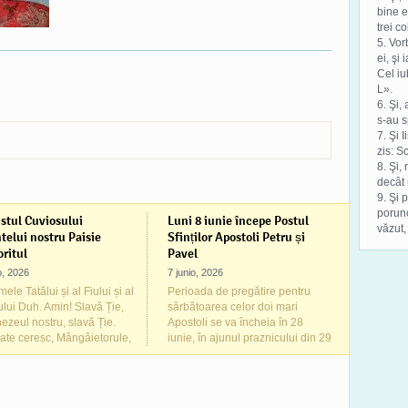
bine e
trei co
5. Vor
ei, şi
Cel iu
L».
6. Şi,
s-au s
7. Şi 
zis: S
8. Şi,
decât 
9. Şi 
porunc
stul Cuviosului
Luni 8 iunie începe Postul
văzut,
telui nostru Paisie
Sfinților Apostoli Petru și
ritul
Pavel
io, 2026
7 junio, 2026
ele Tatălui și al Fiului și al
Perioada de pregătire pentru
ului Duh. Amin! Slavă Ție,
sărbătoarea celor doi mari
zeul nostru, slavă Ție.
Apostoli se va încheia în 28
ate ceresc, Mângâietorule,
iunie, în ajunul praznicului din 29