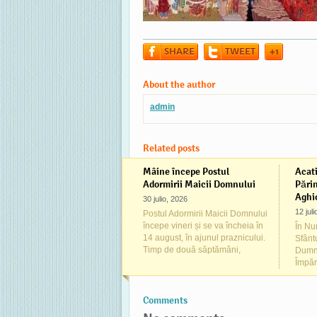
SHARE
TWEET
+1
About the author
admin
Related posts
Mâine începe Postul
Acati
Adormirii Maicii Domnului
Părin
Aghio
30 julio, 2026
12 jul
Postul Adormirii Maicii Domnului
începe vineri și se va încheia în
În Num
14 august, în ajunul praznicului.
Sfânt
Timp de două săptămâni,
Dumne
Împăr
Comments