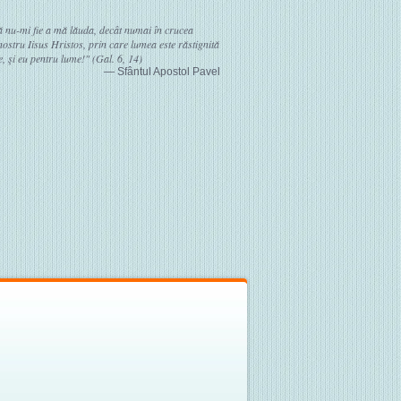
ă nu-mi fie a mă lăuda, decât numai în crucea
stru Iisus Hristos, prin care lumea este răstignită
, şi eu pentru lume!" (Gal. 6, 14)
— Sfântul Apostol Pavel