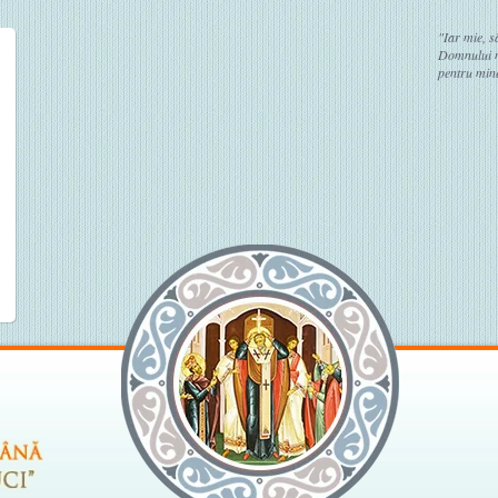
"Iar mie, s
Domnului no
pentru mine