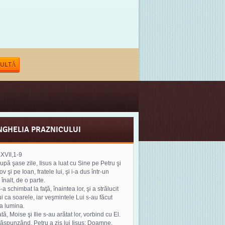
ULTĂ
NGHELIA PRAZNICULUI
.XVII,1-9
după şase zile, Iisus a luat cu Sine pe Petru şi
v şi pe Ioan, fratele lui, şi i-a dus într-un
înalt, de o parte.
-a schimbat la faţă, înaintea lor, şi a strălucit
ui ca soarele, iar veşmintele Lui s-au făcut
a lumina.
ată, Moise şi Ilie s-au arătat lor, vorbind cu El.
 răspunzând, Petru a zis lui Iisus: Doamne,