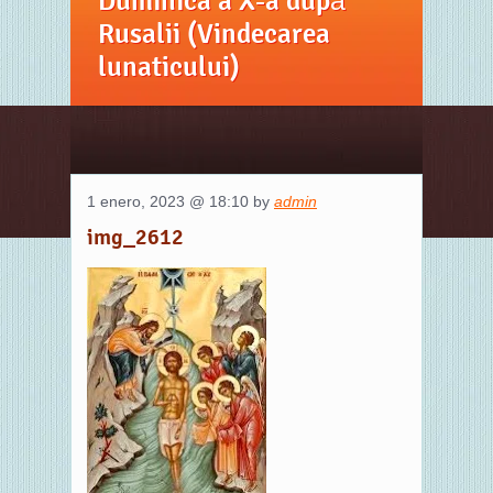
Duminica a X-a după
Rusalii (Vindecarea
lunaticului)
1 enero, 2023 @ 18:10 by
admin
img_2612