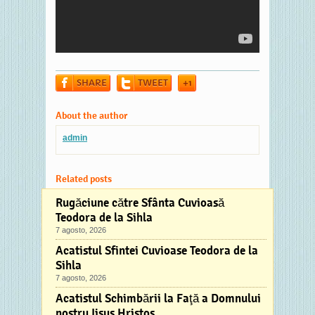
SHARE
TWEET
+1
About the author
admin
Related posts
Rugăciune către Sfânta Cuvioasă
Teodora de la Sihla
7 agosto, 2026
Acatistul Sfintei Cuvioase Teodora de la
Sihla
7 agosto, 2026
Acatistul Schimbării la Faţă a Domnului
nostru Iisus Hristos