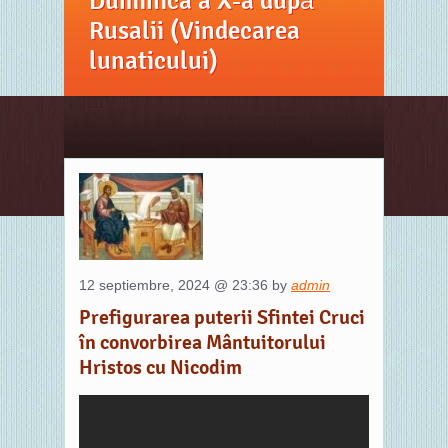
Duminica a X-a după
Rusalii (Vindecarea
lunaticului)
12 septiembre, 2024 @ 23:36 by
admin
Prefigurarea puterii Sfintei Cruci
în convorbirea Mântuitorului
Hristos cu Nicodim