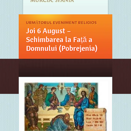
URMĂTORUL EVENIMENT RELIGIOS
Joi 6 August –
Schimbarea la Față a
Domnului (Pobrejenia)