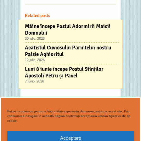
Iisus cel vândut,
ci…
Related posts
Mâine începe Postul Adormirii Maicii
Domnului
30 julio, 2026
Acatistul Cuviosului Părintelui nostru
Paisie Aghioritul
12 julio, 2026
Luni 8 iunie începe Postul Sfinților
Apostoli Petru și Pavel
7 junio, 2026
Comments
No comments
Folosim cookie-uri pentru a îmbunătăți experiența dumneavoastră pe acest site. Prin
continuarea navigării în această pagină confirmați acceptarea utilizării fișierelor de tip
cookie.
Copyright © 2015 Parohia Ortodoxa Murcia
Acceptare
Tel.: 600.282.544