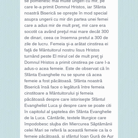
se pomenesc mai multe ungeri cu mir, pe
care le-a primit Domnul Hristos, iar Sfânta
noastră Biserică se opreşte în mod special
asupra ungerii cu mir din partea unei femei
care a adus mir de mult preţ, mir care era
socotit ca având preţul mai mare decât 300
de dinari, ceea ce însemna pretul a 300 de
zile de lucru. Femeia şi-a arătat cinstirea ei
faţă de Mântuitorul nostru Iisus Hristos
turnând peste El mirul cel de mult preţ şi
Domnul Hristos a primit cinstirea pe care I-a
adus-o acea femeie. Este de observat că în
Sfânta Evanghelie nu se spune că acea
femeie a fost păcătoasă. Sfânta noastră
Biserică însă face o legătură între femeia
cinstitoare a Mântuitorului şi femeia
păcătoasă despre care istoriseşte Sfântul
Evanghelist Luca şi despre care se poate citi
în capitolul al şaptelea din Sfânta Evanghelie
de la Luca. Cântările, textele liturgice care
împodobesc slujba din Miercurea Săptămânii
celei Mari se referă la această femeie ca la o
femeie păcătoasă, şi sfântul Ioan Gură de Aur