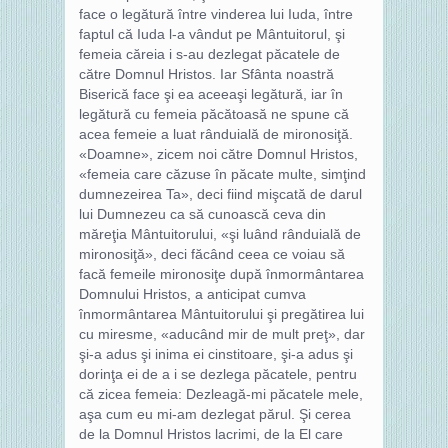
face o legătură între vinderea lui Iuda, între
faptul că Iuda l-a vândut pe Mântuitorul, şi
femeia căreia i s-au dezlegat păcatele de
către Domnul Hristos. Iar Sfânta noastră
Biserică face şi ea aceeaşi legătură, iar în
legătură cu femeia păcătoasă ne spune că
acea femeie a luat rânduială de mironosiţă.
«Doamne», zicem noi către Domnul Hristos,
«femeia care căzuse în păcate multe, simţind
dumnezeirea Ta», deci fiind mişcată de darul
lui Dumnezeu ca să cunoască ceva din
măreţia Mântuitorului, «şi luând rânduială de
mironosiţă», deci făcând ceea ce voiau să
facă femeile mironosiţe după înmormântarea
Domnului Hristos, a anticipat cumva
înmormântarea Mântuitorului şi pregătirea lui
cu miresme, «aducând mir de mult preţ», dar
şi-a adus şi inima ei cinstitoare, şi-a adus şi
dorinţa ei de a i se dezlega păcatele, pentru
că zicea femeia: Dezleagă-mi păcatele mele,
aşa cum eu mi-am dezlegat părul. Şi cerea
de la Domnul Hristos lacrimi, de la El care