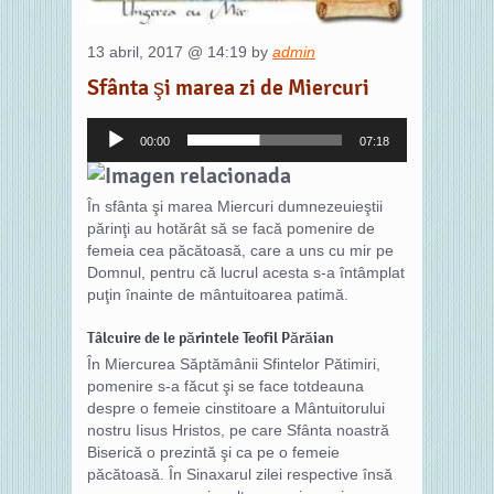
13 abril, 2017 @ 14:19 by
admin
Sfânta şi marea zi de Miercuri
Reproductor
00:00
07:18
de
audio
În sfânta şi marea Miercuri dumnezeuieştii
părinţi au hotărât să se facă pomenire de
femeia cea păcătoasă, care a uns cu mir pe
Domnul, pentru că lucrul acesta s-a întâmplat
puţin înainte de mântuitoarea patimă.
Tâlcuire de le părintele Teofil Părăian
În Miercurea Săptămânii Sfintelor Pătimiri,
pomenire s-a făcut şi se face totdeauna
despre o femeie cinstitoare a Mântuitorului
nostru Iisus Hristos, pe care Sfânta noastră
Biserică o prezintă şi ca pe o femeie
păcătoasă. În Sinaxarul zilei respective însă