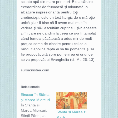
scoate apă din mare prin nori. E o alcătuire
extraordinar de frumoasă şi minunată, o
alcătuire impresionantă pentru toţi
credincioşii, este un text liturgic de o măreţie
unică şi ar fi bine să îl avem mai mult în
vedere şi să-i ascultăm cuprinsul şi-n această
zi în care ne gândim la ceea ce s-a întâmplat
când femeia păcătoasă a adus mir de mult
preţ ca semn de cinstire pentru cel ce a
rânduit apoi ca fapta ei să fie pomenită şi să
fie propovăduită spre pomenirea ei oriunde
se va propovădui Evanghelia (cf. Mt. 26, 13).
sursa:nistea.com
Relacionado
Sinaxar în Sfânta
și Marea Miercuri
În Sfânta și
Marea Miercuri,
Sfânta și Marea zi
Sfinții Părinți au
Marți