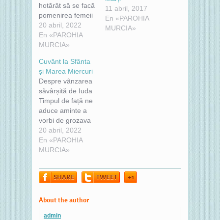
hotărât să se facă
11 abril, 2017
pomenirea femeii
En «PAROHIA
păcătoase, care a
20 abril, 2022
MURCIA»
spălat cu mir și cu
En «PAROHIA
lacrimi picioarele
MURCIA»
Domnului. În
Cuvânt la Sfânta
Sfânta și Marea
și Marea Miercuri
Miercuri
Despre vânzarea
dumnezeieștii
săvârșită de Iuda
Părinți au hotărât
Timpul de față ne
să se facă
aduce aminte a
pomenire de
vorbi de grozava
femeia cea
crimă a celui ce a
20 abril, 2022
păcătoasă care a
vândut pe Hristos
En «PAROHIA
uns cu mir pe
Domnul, în ziua
MURCIA»
Domnul, pentru…
de astăzi Iisus fu
predat de
SHARE
TWEET
+1
ucenicul Său în
mâinile iudeilor,
însă voi, care
About the author
auziți aceasta, nu
admin
vă tânguiți pentru