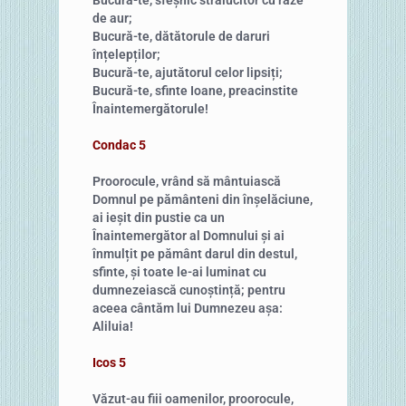
de aur;
Bucură-te, dătătorule de daruri
înțelepților;
Bucură-te, ajutătorul celor lipsiți;
Bucură-te, sfinte Ioane, preacinstite
Înaintemergătorule!
Condac 5
Proorocule, vrând să mântuiască
Domnul pe pământeni din înșelăciune,
ai ieșit din pustie ca un
Înaintemergător al Domnului și ai
înmulțit pe pământ darul din destul,
sfinte, și toate le-ai luminat cu
dumnezeiască cunoștință; pentru
aceea cântăm lui Dumnezeu așa:
Aliluia!
Icos 5
Văzut-au fiii oamenilor, proorocule,