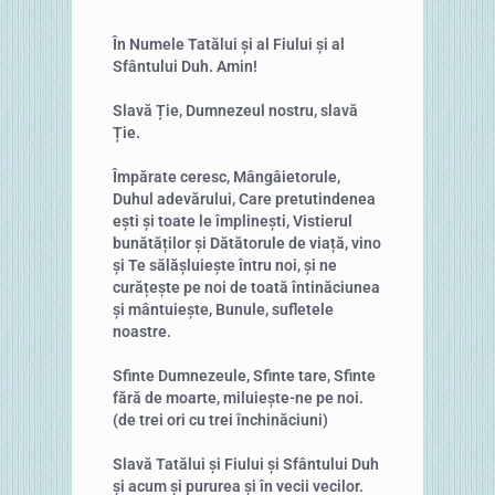
În Numele Tatălui și al Fiului și al
Sfântului Duh. Amin!
Slavă Ție, Dumnezeul nostru, slavă
Ție.
Împărate ceresc, Mângâietorule,
Duhul adevărului, Care pretutindenea
ești și toate le împlinești, Vistierul
bunătăților și Dătătorule de viață, vino
și Te sălășluiește întru noi, și ne
curățește pe noi de toată întinăciunea
și mântuiește, Bunule, sufletele
noastre.
Sfinte Dumnezeule, Sfinte tare, Sfinte
fără de moarte, miluiește-ne pe noi.
(de trei ori cu trei închinăciuni)
Slavă Tatălui și Fiului și Sfântului Duh
și acum și pururea și în vecii vecilor.