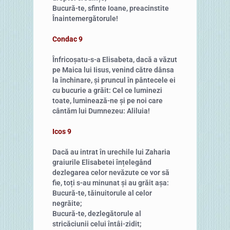
Bucură-te, sfinte Ioane, preacinstite
Înaintemergătorule!
Condac 9
Înfricoșatu-s-a Elisabeta, dacă a văzut
pe Maica lui Iisus, venind către dânsa
la închinare, și pruncul în pântecele ei
cu bucurie a grăit: Cel ce luminezi
toate, luminează-ne și pe noi care
cântăm lui Dumnezeu: Aliluia!
Icos 9
Dacă au intrat în urechile lui Zaharia
graiurile Elisabetei înțelegând
dezlegarea celor nevăzute ce vor să
fie, toți s-au minunat și au grăit așa:
Bucură-te, tăinuitorule al celor
negrăite;
Bucură-te, dezlegătorule al
stricăciunii celui întâi-zidit;