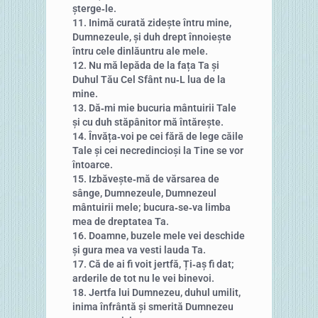
șterge‑le.
11. Inimă curată zidește întru mine,
Dumnezeule, și duh drept înnoiește
întru cele dinlăuntru ale mele.
12. Nu mă lepăda de la fața Ta și
Duhul Tău Cel Sfânt nu‑L lua de la
mine.
13. Dă‑mi mie bucuria mântuirii Tale
și cu duh stăpânitor mă întărește.
14. Învăța‑voi pe cei fără de lege căile
Tale și cei necredincioși la Tine se vor
întoarce.
15. Izbăvește‑mă de vărsarea de
sânge, Dumnezeule, Dumnezeul
mântuirii mele; bucura‑se‑va limba
mea de dreptatea Ta.
16. Doamne, buzele mele vei deschide
și gura mea va vesti lauda Ta.
17. Că de ai fi voit jertfă, Ți‑aș fi dat;
arderile de tot nu le vei binevoi.
18. Jertfa lui Dumnezeu, duhul umilit,
inima înfrântă și smerită Dumnezeu