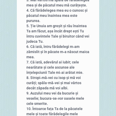
mea și de păcatul meu mă curățește.
4. Că fărădelegea mea eu o cunosc și
păcatul meu înaintea mea este
pururea.
5. Ție Unuia am greșit și rău înaintea
Ta am făcut, așa încât drept ești Tu
întru cuvintele Tale și biruitor când vei
judeca Tu.
6. Că iată, întru fărădelegi m‑am
zămislit și în păcate m‑a născut maica
mea.
7. Că iată, adevărul ai iubit; cele
nearătate și cele ascunse ale
înțelepciunii Tale mi‑ai arătat mie.
8. Stropi‑mă‑vei cu isop și mă voi
curăți; spăla-mă‑vei și mai vârtos
decât zăpada mă voi albi.
9. Auzului meu vei da bucurie și
veselie; bucura-se‑vor oasele mele
cele smerite.
10. Întoarce fața Ta de la păcatele
mele și toate fărădelegile mele