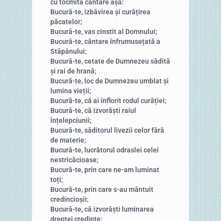
cu tocmita cântare așa:
Bucură-te, izbăvirea și curățirea
păcatelor;
Bucură-te, vas cinstit al Domnului;
Bucură-te, cântare înfrumusețată a
Stăpânului;
Bucură-te, cetate de Dumnezeu sădită
și rai de hrană;
Bucură-te, loc de Dumnezeu umblat și
lumina vieții;
Bucură-te, că ai înflorit rodul curăției;
Bucură-te, că izvorăști raiul
înțelepciunii;
Bucură-te, săditorul livezii celor fără
de materie;
Bucură-te, lucrătorul odraslei celei
nestricăcioase;
Bucură-te, prin care ne-am luminat
toți;
Bucură-te, prin care s-au mântuit
credincioșii;
Bucură-te, că izvorăști luminarea
dreptei credințe;