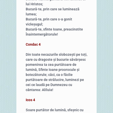
lui Hristos;
Bucură-te, prin care se luminează
lumea;
Bucură-te, prin care s-a gonit
vicleșugul;
Bucură-te, sfinte Ioane, preacinstite
Înaintemergătorule!
Condac 4
Din toate necazurile slobozești pe toți,
care cu dragoste și bucurie săvârșesc
pomenirea ta cea purtătoare de
lumină, Sfinte Ioane proorocule și
botezătorule; căci, ca o făclie
purtătoare de strălucire, luminezi pe
cei ce laudă pe Dumnezeu cu
cântarea: Aliluia!
Icos 4
Soare purtător de lumină, sfeșnic cu