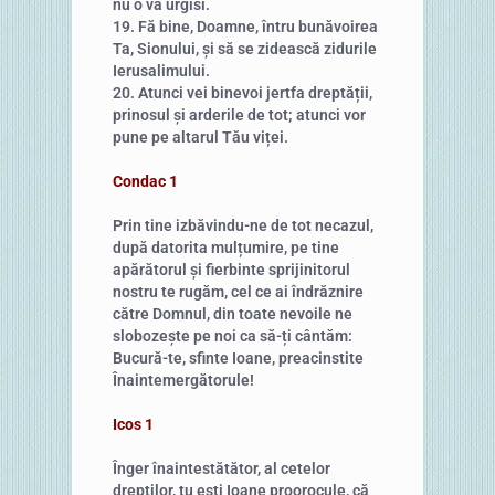
nu o va urgisi.
19. Fă bine, Doamne, întru bunăvoirea
Ta, Sionului, și să se zidească zidurile
Ierusalimului.
20. Atunci vei binevoi jertfa dreptății,
prinosul și arderile de tot; atunci vor
pune pe altarul Tău viței.
Condac 1
Prin tine izbăvindu-ne de tot necazul,
după datorita mulțumire, pe tine
apărătorul și fierbinte sprijinitorul
nostru te rugăm, cel ce ai îndrăznire
către Domnul, din toate nevoile ne
slobozește pe noi ca să-ți cântăm:
Bucură-te, sfinte Ioane, preacinstite
Înaintemergătorule!
Icos 1
Înger înaintestătător, al cetelor
drepților, tu ești Ioane proorocule, că