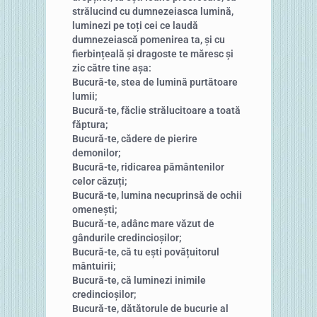
strălucind cu dumnezeiasca lumină,
luminezi pe toți cei ce laudă
dumnezeiască pomenirea ta, și cu
fierbințeală și dragoste te măresc și
zic către tine așa:
Bucură-te, stea de lumină purtătoare
lumii;
Bucură-te, făclie strălucitoare a toată
făptura;
Bucură-te, cădere de pierire
demonilor;
Bucură-te, ridicarea pământenilor
celor căzuți;
Bucură-te, lumina necuprinsă de ochii
omenești;
Bucură-te, adânc mare văzut de
gândurile credincioșilor;
Bucură-te, că tu ești povățuitorul
mântuirii;
Bucură-te, că luminezi inimile
credincioșilor;
Bucură-te, dătătorule de bucurie al