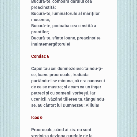
Bucură-te, comoara darului cea
preacinstită;
Bucură-te, luminătorule al măriților
mucenici;
Bucură-te, podoaba cea cinstită a
preoților;
Bucură-te, sfinte Ioane, preacinstite
Înaintemergătorule!
Condac 6
Capul tău cel dumnezeiesc tăindu-ți-
se, Ioane proorocule, Irodiada
purtându-l se minuna, că n-a cunoscut
de ce se mustra; și acum ca un înger
petreci și cu oamenii vorbești, iar
ucenicii, văzând tăierea ta, tânguindu-
se, au cântat lui Dumnezeu: Aliluia!
Icos 6
Proorocule, când ai zis: nu sunt
vrednic a dezlega curelele de la