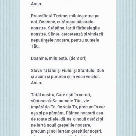
Amin.
Preasfântă Treime, miluiește-ne pe
noi. Doamne, curățește păcatele
noastre. Stăpâne, iartă fărădelegile
noastre. Sfinte, cercetează și vindecă
neputințele noastre, pentru numele
Tău.
Doamne, miluiește. (de 3 ori)
Slavă Tatălui și Fiului și Sfântului Duh
și acum și pururea și în vecii vecilor.
Amin.
Tatăl nostru, Care ești în ceruri,
sfințească-Se numele Tău, vie
împărăția Ta, fie voia Ta, precum în cer
așa și pe pământ. Pâinea noastră cea
de toate zilele, dă-ne-o nouă astăzi și
ne iartă nouă greșelile noastre,
precum și noi iertăm greșiților noștri.