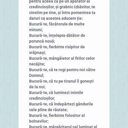
pentru aceea ca pe un apărător al
credincioșilor, și grabnic izbăvitor, te
cinstim pe tine, și întru pomenirea ta
daruri ca acestea aducem ție:
Bucură-te, făcătorule de multe
minuni;
Bucură-te, înțelepte dătător de
poruncă nouă;
Bucură-te, fierbinte risipitor de
vrăjmași;
Bucură-te, mângâietor al firilor celor
necăjite;
Bucură-te, că te rogi pentru noi către
Domnul;
Bucură-te, că tu pe tiranul îl gonești
de la noi;
Bucură-te, că luminezi inimile
credincioșilor;
Bucură-te, că îndepărtezi gândurile
cele pline de răutate;
Bucură-te, fierbinte folositor al
bolnavilor;
Bucură-te, mărgăritarul cel luminat al