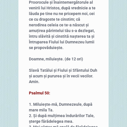
Proorocule și Înaintemergătorule al
venirii lui Hristos, după vrednicie a te
lăuda pe tine nu ne pricepem noi, cei
ce cu dragoste te cinstim; că
nerodirea celeia ce te-a născut și
amuțirea părintelui tău s-a dezlegat,
întru slăvită și cinstită nașterea ta și
Întruparea Fiului lui Dumnezeu lumii
se propovăduiește.
Doamne, miluiește. (de 12 ori)
Slavă Tatălui și Fiului și Sfântului Duh
și acum și pururea și în vecii vecilor.
Amin.
Psalmul 50:
1. Miluiește‑mă, Dumnezeule, după
mare mila Ta.
2. Și după mulțimea îndurărilor Tale,
șterge fărădelegea mea.
3. Mai vârtos mă spală de fărădelegea