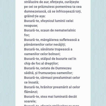
strălucire de aur, sfințește, curățește
pe cei ce prăznuiesc pomenirea ta cea
dumnezeiască, că se înfricoșează toți,
grăind ție așa:
Bucură-te, sfeșnicul luminii celei
neapuse;
Bucură-te, scaun de nematerialnic
foc;
Bucură-te, mângâierea sufletească a
pământenilor celor necăjiți;
Bucură-te, sănătate trupească a
oamenilor celor bolnavi;
Bucură-te, stâlpul de bucurie cel în
chip de foc al drepților;
Bucură-te, cetate de Dumnezeu
sădită, și frumusețea oamenilor;
Bucură-te, cârmaci prealuminat celor
ce înoată;
Bucură-te, hrănitor preamărit al celor
flămânzi;
Bucură-te, stea mai luminată decât
soarele;
Bucură-te, sfeșnic strălucitor cu raze