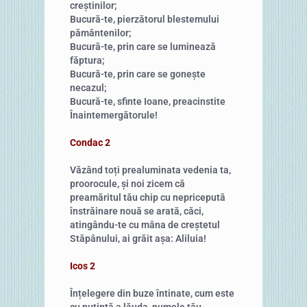
creștinilor;
Bucură-te, pierzătorul blestemului
pământenilor;
Bucură-te, prin care se luminează
făptura;
Bucură-te, prin care se gonește
necazul;
Bucură-te, sfinte Ioane, preacinstite
Înaintemergătorule!
Condac 2
Văzând toți prealuminata vedenia ta,
proorocule, și noi zicem că
preamăritul tău chip cu nepricepută
înstrăinare nouă se arată, căci,
atingându-te cu mâna de creștetul
Stăpânului, ai grăit așa: Aliluia!
Icos 2
Înțelegere din buze întinate, cum este
cu putință a lăuda, numele tău,