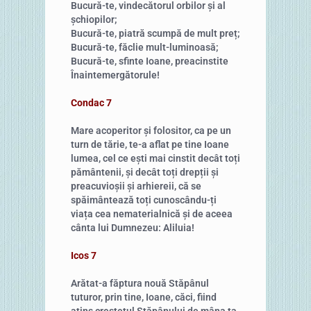
Bucură-te, vindecătorul orbilor și al
șchiopilor;
Bucură-te, piatră scumpă de mult preț;
Bucură-te, făclie mult-luminoasă;
Bucură-te, sfinte Ioane, preacinstite
Înaintemergătorule!
Condac 7
Mare acoperitor și folositor, ca pe un
turn de tărie, te-a aflat pe tine Ioane
lumea, cel ce ești mai cinstit decât toți
pământenii, și decât toți drepții și
preacuvioșii și arhiereii, că se
spăimântează toți cunoscându-ți
viața cea nematerialnică și de aceea
cânta lui Dumnezeu: Aliluia!
Icos 7
Arătat-a făptura nouă Stăpânul
tuturor, prin tine, Ioane, căci, fiind
atins creștetul Stăpânului de mâna ta