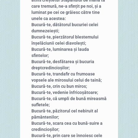
care tremură, ne-a sfințit pe noi, și a
luminat pe cei ce grăiesc către tine
unele ca acestea:
Bucură-te, dătătorul bucuriei celei
dumnezeiești;
Bucură-te, pierzătorul blestemului
înșelăciunii celei diavolești;
Bucură-te, luminarea și lauda
sfintelor;
Bucură-te, desfătarea și bucuria
dreptcredincioșilor;
Bucură-te, trandafir cu frumoase
vopsele ale mirosului celui de taină;
Bucură-te, crin cu bun miros;
Bucură-te, vedenie înfricoșătoare;
Bucură-te, că umpli de bună mireasmă
sufletele;
Bucură-te, păzitorul cel nebiruit al
pământenilor;
Bucură-te, scara cea cu bună-suire a
credincioșilor;
Bucură-te, prin care se înnoiesc cele