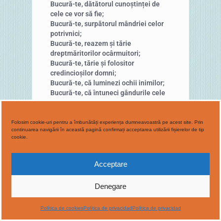
Bucură-te, dătătorul cunoștinței de
cele ce vor să fie;
Bucură-te, surpătorul mândriei celor
potrivnici;
Bucură-te, reazem și tărie
dreptmăritorilor ocârmuitori;
Bucură-te, tărie și folositor
credincioșilor domni;
Bucură-te, că luminezi ochii inimilor;
Bucură-te, că întuneci gândurile cele
rele;
Bucură-te, cântare frumoasă și cu bun
miros;
Folosim cookie-uri pentru a îmbunătăți experiența dumneavoastră pe acest site. Prin
continuarea navigării în această pagină confirmați acceptarea utilizării fișierelor de tip
Bucură-te, suflet cinstit al sufletelor
cookie.
celor bune;
Bucură-te, doctorul sufletelor și al
trupurilor;
Acceptare
Bucură-te, arătătorul minunilor celor
multe;
Denegare
Bucură-te, sfinte Ioane, preacinstite
Înaintemergătorule!
Política de cookies
Política de privacidad
Política de privacidad
Condac 10