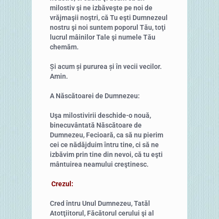
milostiv şi ne izbăveşte pe noi de
vrăjmaşii noştri, că Tu eşti Dumnezeul
nostru şi noi suntem poporul Tău, toţi
lucrul mâinilor Tale şi numele Tău
chemăm.
Și acum și pururea și în vecii vecilor.
Amin.
A Născătoarei de Dumnezeu:
Uşa milostivirii deschide-o nouă,
binecuvântată Născătoare de
Dumnezeu, Fecioară, ca să nu pierim
cei ce nădăjduim întru tine, ci să ne
izbăvim prin tine din nevoi, că tu eşti
mântuirea neamului creştinesc.
Crezul:
Cred întru Unul Dumnezeu, Tatăl
Atotţiitorul, Făcătorul cerului şi al