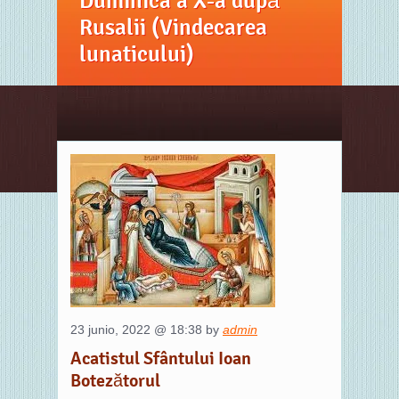
Duminica a X-a după
Rusalii (Vindecarea
lunaticului)
23 junio, 2022 @ 18:38 by
admin
Acatistul Sfântului Ioan
Botezătorul