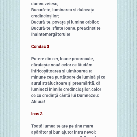
dumnezeiesc;
Bucură-te, luminarea și dulceața
credincioșilor;
Bucură-te, povața și lumina orbilor;
Bucură-te, sfinte Ioane, preacinstite
Înaintemergătorule!
Condac 3
Putere din cer, Ioane proorocule,
dăruiește nouă celor ce lăudăm
înfricoșătoarea și uimitoarea ta
minune cea purtătoare de lumină și ca
aurul strălucitoare și preamărită, că
luminezi inimile credincioșilor, celor
ce cu credință cântă lui Dumnezeu:
Aliluia!
Icos 3
Toată lumea te are pe tine mare
apărător și bun ajutor întru nevoi;