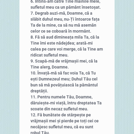
6. Întins‑am către Tine mâinile mele,
sufletul meu ca un pământ însetoșat.
7. Degrab auzi‑mă, Doamne, că a
slăbit duhul meu, nu‑Ți întoarce fața
Ta de la mine, ca să nu mă asemăn
celor ce se coboară în mormânt.
8. Fă să aud dimineața mila Ta, că la
Tine îmi este nădejdea; arată‑mi
calea pe care voi merge, că la Tine am
ridicat sufletul meu.
9. Scapă‑mă de vrăjmașii mei, că la
Tine alerg, Doamne.
10. Învață‑mă să fac voia Ta, că Tu
ești Dumnezeul meu; Duhul Tău cel
bun să mă povățuiască la pământul
dreptății.
11. Pentru numele Tău, Doamne,
dăruiește‑mi viață, întru dreptatea Ta
scoate din necaz sufletul meu.
12. Fă bunătate de stârpește pe
vrăjmașii mei și pierde pe toți cei ce
necăjesc sufletul meu, că eu sunt
robul Tău.