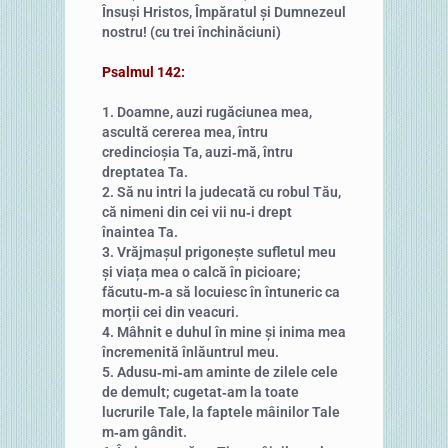
Însuși Hristos, Împăratul și Dumnezeul
nostru! (cu trei închinăciuni)
Psalmul 142:
1. Doamne, auzi rugăciunea mea,
ascultă cererea mea, întru
credincioșia Ta, auzi‑mă, întru
dreptatea Ta.
2. Să nu intri la judecată cu robul Tău,
că nimeni din cei vii nu‑i drept
înaintea Ta.
3. Vrăjmașul prigonește sufletul meu
și viața mea o calcă în picioare;
făcutu‑m‑a să locuiesc în întuneric ca
morții cei din veacuri.
4. Mâhnit e duhul în mine și inima mea
încremenită înlăuntrul meu.
5. Adusu‑mi‑am aminte de zilele cele
de demult; cugetat‑am la toate
lucrurile Tale, la faptele mâinilor Tale
m‑am gândit.