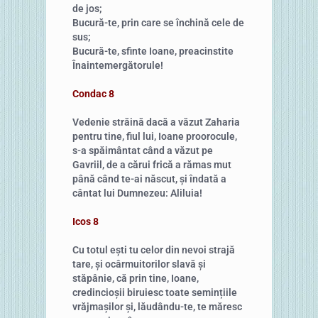
de jos;
Bucură-te, prin care se închină cele de
sus;
Bucură-te, sfinte Ioane, preacinstite
Înaintemergătorule!
Condac 8
Vedenie străină dacă a văzut Zaharia
pentru tine, fiul lui, Ioane proorocule,
s-a spăimântat când a văzut pe
Gavriil, de a cărui frică a rămas mut
până când te-ai născut, și îndată a
cântat lui Dumnezeu: Aliluia!
Icos 8
Cu totul ești tu celor din nevoi strajă
tare, și ocârmuitorilor slavă și
stăpânie, că prin tine, Ioane,
credincioșii biruiesc toate semințiile
vrăjmașilor și, lăudându-te, te măresc