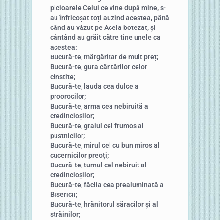
picioarele Celui ce vine după mine, s-
au înfricoșat toți auzind acestea, până
când au văzut pe Acela botezat, și
cântând au grăit către tine unele ca
acestea:
Bucură-te, mărgăritar de mult preț;
Bucură-te, gura cântărilor celor
cinstite;
Bucură-te, lauda cea dulce a
proorocilor;
Bucură-te, arma cea nebiruită a
credincioșilor;
Bucură-te, graiul cel frumos al
pustnicilor;
Bucură-te, mirul cel cu bun miros al
cucernicilor preoți;
Bucură-te, turnul cel nebiruit al
credincioșilor;
Bucură-te, făclia cea prealuminată a
Bisericii;
Bucură-te, hrănitorul săracilor și al
străinilor;