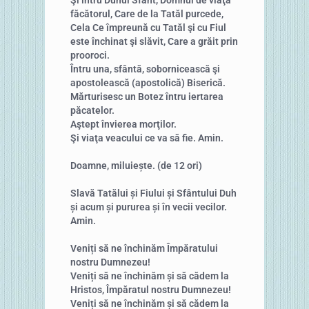
făcătorul, Care de la Tatăl purcede,
Cela Ce împreună cu Tatăl şi cu Fiul
este închinat şi slăvit, Care a grăit prin
prooroci.
Întru una, sfântă, sobornicească şi
apostolească (apostolică) Biserică.
Mărturisesc un Botez întru iertarea
păcatelor.
Aştept învierea morţilor.
Şi viaţa veacului ce va să fie. Amin.
Doamne, miluiește. (de 12 ori)
Slavă Tatălui și Fiului și Sfântului Duh
și acum și pururea și în vecii vecilor.
Amin.
Veniți să ne închinăm Împăratului
nostru Dumnezeu!
Veniți să ne închinăm și să cădem la
Hristos, Împăratul nostru Dumnezeu!
Veniți să ne închinăm și să cădem la