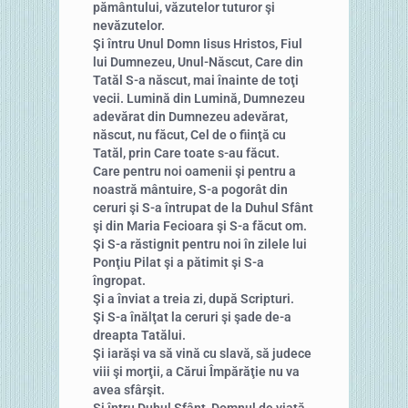
pământului, văzutelor tuturor şi
nevăzutelor.
Şi întru Unul Domn Iisus Hristos, Fiul
lui Dumnezeu, Unul-Născut, Care din
Tatăl S-a născut, mai înainte de toţi
vecii. Lumină din Lumină, Dumnezeu
adevărat din Dumnezeu adevărat,
născut, nu făcut, Cel de o fiinţă cu
Tatăl, prin Care toate s-au făcut.
Care pentru noi oamenii şi pentru a
noastră mântuire, S-a pogorât din
ceruri şi S-a întrupat de la Duhul Sfânt
şi din Maria Fecioara şi S-a făcut om.
Şi S-a răstignit pentru noi în zilele lui
Ponţiu Pilat şi a pătimit şi S-a
îngropat.
Şi a înviat a treia zi, după Scripturi.
Şi S-a înălţat la ceruri şi şade de-a
dreapta Tatălui.
Şi iarăşi va să vină cu slavă, să judece
viii şi morţii, a Cărui Împărăţie nu va
avea sfârşit.
Şi întru Duhul Sfânt, Domnul de viaţă