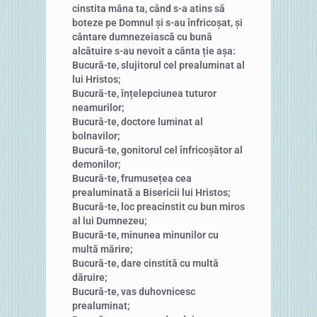
cinstita mâna ta, când s-a atins să
boteze pe Domnul și s-au înfricoșat, și
cântare dumnezeiască cu bună
alcătuire s-au nevoit a cânta ție așa:
Bucură-te, slujitorul cel prealuminat al
lui Hristos;
Bucură-te, înțelepciunea tuturor
neamurilor;
Bucură-te, doctore luminat al
bolnavilor;
Bucură-te, gonitorul cel înfricoșător al
demonilor;
Bucură-te, frumusețea cea
prealuminată a Bisericii lui Hristos;
Bucură-te, loc preacinstit cu bun miros
al lui Dumnezeu;
Bucură-te, minunea minunilor cu
multă mărire;
Bucură-te, dare cinstită cu multă
dăruire;
Bucură-te, vas duhovnicesc
prealuminat;