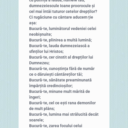
dumnezeiescule Ioane proorocule și
cel mai întâi tuturor cetelor drepților?
Ci rugăciune cu cântare aducem ție
așa:
Bucură-te, luminătorul vedeniei celei
neobișnuite;
Bucură-te, plinirea a multă lumină;
Bucură-te, lauda dumnezeiască a
sfinților lui Hristos;
Bucură-te, cer cinstit al drepților lui
Dumnezeu;
Bucură-te, cunoștința fără de număr
ce o dăruiești cântăreților tăi;
Bucură-te, sănătate preaminunată
împărțită credincioșilor;
Bucură-te, minune mult mărită de
îngeri;
Bucură-te, cel ce ești rana demonilor
de mult plâns;
Bucură-te, lumina mai strălucită decât
soarele;
Bucură-te, zarea focului celui