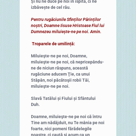
Și nu ne duce pe noi în ispită, ci ne
izbăvește de cel rău.
Pentru rugăciunile Sfinților Părinților
noștri, Doamne Iisuse Hristoase Fiul lui
Dumnezeu miluiește-ne pe noi. Amin.
Troparele de umilință:
Miluieşte-ne pe noi, Doamne,
miluieşte-ne pe noi, că nepricepându-
ne de niciun răspuns, această
rugăciune aducem Ţie, ca unui
Stăpân, noi păcătoşii robii Tăi,
miluieşte-ne pe noi.
Slavă Tatălui și Fiului și Sfântului
Duh.
Doamne, miluieşte-ne pe noi că întru
Tine am nădăjduit, nu Te mânia pe noi
foarte, nici pomeni fărădelegile
noastre, ci caută şi acum ca un