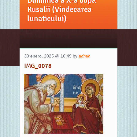
Duminica a X-a după
Rusalii (Vindecarea
lunaticului)
30 enero, 2025 @ 16:49 by
admin
IMG_0078