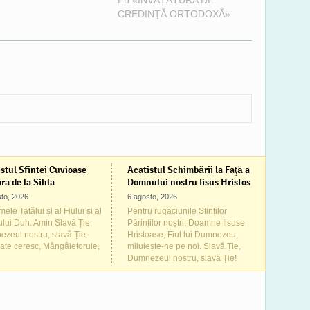
En «ÎNVĂȚĂTURA DE
os. Din Evanghelia după
CREDINȚĂ ORTODOXĂ»
l Matei, la capitolul 4,
 că după Botezul de la
n, Mântuitorul Iisus…
stul Sfintei Cuvioase
Acatistul Schimbării la Faţă a
ra de la Sihla
Domnului nostru Iisus Hristos
to, 2026
6 agosto, 2026
ele Tatălui și al Fiului și al
Pentru rugăciunile Sfinților
ului Duh. Amin Slavă Ție,
Părinților noștri, Doamne Iisuse
zeul nostru, slavă Ție.
Hristoase, Fiul lui Dumnezeu,
ate ceresc, Mângâietorule,
miluiește-ne pe noi. Slavă Ție,
Dumnezeul nostru, slavă Ție!