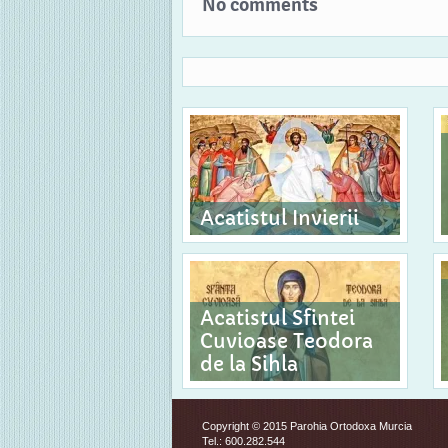
No comments
Acatistul Invierii
Acatistul Sfintei
Cuvioase Teodora
de la Sihla
Copyright © 2015 Parohia Ortodoxa Murcia
Tel.: 600.282.544