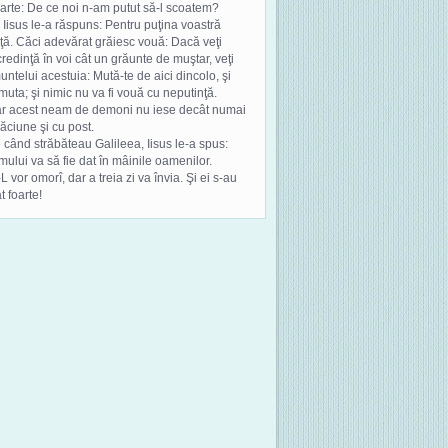
arte: De ce noi n-am putut să-l scoatem?
r Iisus le-a răspuns: Pentru puţina voastră
ţă. Căci adevărat grăiesc vouă: Dacă veţi
redinţă în voi cât un grăunte de muştar, veţi
untelui acestuia: Mută-te de aici dincolo, şi
muta; şi nimic nu va fi vouă cu neputinţă.
ar acest neam de demoni nu iese decât numai
ăciune şi cu post.
 când străbăteau Galileea, Iisus le-a spus:
mului va să fie dat în mâinile oamenilor.
-L vor omorî, dar a treia zi va învia. Şi ei s-au
at foarte!