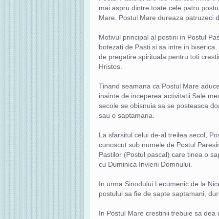
mai aspru dintre toate cele patru post
Mare. Postul Mare dureaza patruzeci d
Motivul principal al postirii in Postul 
botezati de Pasti si sa intre in biserica
de pregatire spirituala pentru toti cres
Hristos.
Tinand seamana ca Postul Mare aduce a
inainte de inceperea activitatii Sale me
secole se obisnuia sa se posteasca doar
sau o saptamana.
La sfarsitul celui de-al treilea secol, P
cunoscut sub numele de Postul Paresimi
Pastilor (Postul pascal) care tinea o s
cu Duminica Invierii Domnului.
In urma Sinodului I ecumenic de la Nice
postului sa fie de sapte saptamani, dur
In Postul Mare crestinii trebuie sa dea 