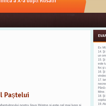
nica a X-a după Rusalii
EVA
Ev. Mt
14. Şi
un om,
15. Şi
este l
foc şi
16. Şi
vinde
17. Ia
necred
Până c
Mine.
l Paștelui
18. Şi 
copilu
19. At
 Mantuitorului nostru Iisus Hristos si este cel mai lung si