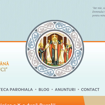
"Iar mie, s
Domnului no
pentru mine
TECA PAROHIALA
BLOG
ANUNTURI
CONTACT