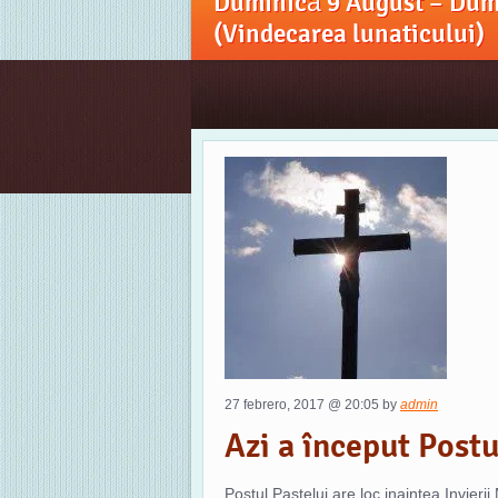
Duminică 9 August – Dumi
(Vindecarea lunaticului)
27 febrero, 2017 @ 20:05 by
admin
Azi a început Postu
Postul Pastelui are loc inaintea Invierii