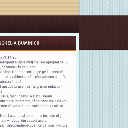
NGHELIA DUMINICII
.XVII,14-23
 mergând ei spre mulţime, s-a apropiat de El
 căzându-I în genunchi,
 zicând: Doamne, miluieşte pe fiul meu că
unatic şi pătimeşte rău, căci adesea cade în
 adesea în apă.
 l-am dus la ucenicii Tăi şi n-au putut să-l
ce.
r Iisus, răspunzând, a zis: O, neam
incios şi îndărătnic, până când voi fi cu voi?
ând vă voi suferi pe voi? Aduceţi-l aici la
Iisus l-a certat şi demonul a ieşit din el şi
l s-a vindecat din ceasul acela.
unci, apropiindu-se ucenicii de Iisus, I-au zis