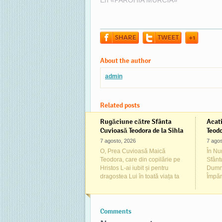
En «PAROHIA MURCIA»
Hrist
Sfântu
vedem
Iorda
SHARE
TWEET
+1
About the author
admin
Related posts
Rugăciune către Sfânta
Acati
Cuvioasă Teodora de la Sihla
Teodo
7 agosto, 2026
7 agos
O, Prea Cuvioasă Maică
În Num
Teodora, care din copilărie pe
Sfânt
Hristos L-ai iubit și pentru
Dumne
dragostea Lui în toată viața ta
Împăr
Comments