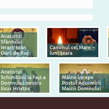
Acatistul
Sfântului
Ierarh Ioan
Canonul cel Mare –
Gură de Aur
luni seara
Acatistul
Schimbării la Faţă a
Mâine începe
Domnului nostru
Postul Adormirii
Iisus Hristos
Maicii Domnului