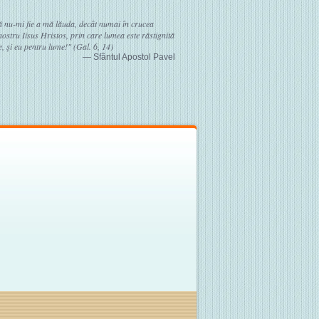
ă nu-mi fie a mă lăuda, decât numai în crucea
stru Iisus Hristos, prin care lumea este răstignită
, şi eu pentru lume!" (Gal. 6, 14)
— Sfântul Apostol Pavel