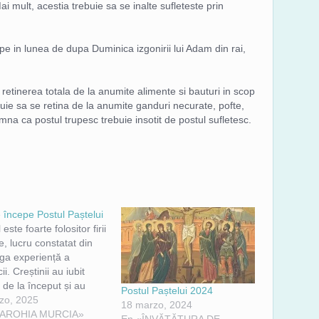
i mult, acestia trebuie sa se inalte sufleteste prin
pe in lunea de dupa Duminica izgonirii lui Adam din rai,
 retinerea totala de la anumite alimente si bauturi in scop
rebuie sa se retina de la anumite ganduri necurate, pofte,
mna ca postul trupesc trebuie insotit de postul sufletesc.
 începe Postul Paștelui
 este foarte folositor firii
, lucru constatat din
ga expe­riență a
ii. Creștinii au iubit
 de la început și au
Postul Paștelui 2024
t acest mod de viețuire
zo, 2025
18 marzo, 2024
Însuși Domnul Iisus
PAROHIA MURCIA»