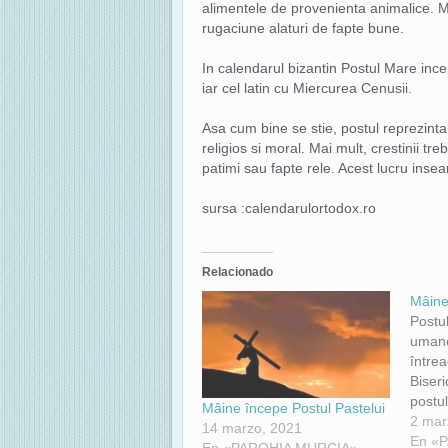
alimentele de provenienta animalice. Ma
rugaciune alaturi de fapte bune.
In calendarul bizantin Postul Mare ince
iar cel latin cu Miercurea Cenusii.
Asa cum bine se stie, postul reprezinta
religios si moral. Mai mult, crestinii t
patimi sau fapte rele. Acest lucru insea
sursa :calendarulortodox.ro
Relacionado
Mâine
Postul
umane
întrea
Biseric
postul
Mâine începe Postul Pastelui
prelua
2 mar
14 marzo, 2021
de la 
En «