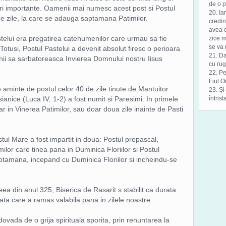
de o p
uri importante. Oamenii mai numesc acest post si Postul
20. Ia
e zile, la care se adauga saptamana Patimilor.
credin
avea c
Pastelui era pregatirea catehumenilor care urmau sa fie
zice m
se va 
. Totusi, Postul Pastelui a devenit absolut firesc o perioara
21. D
tinii sa sarbatoreasca Invierea Domnului nostru Iisus
cu rug
22. Pe
Fiul O
minte de postul celor 40 de zile tinute de Mantuitor
23. Şi
sianice (Luca IV, 1-2) a fost numit si Paresimi. In primele
întrist
 in Vinerea Patimilor, sau doar doua zile inainte de Pasti
ostul Mare a fost impartit in doua: Postul prepascal,
lor care tinea pana in Duminica Floriilor si Postul
aptamana, incepand cu Duminica Floriilor si incheindu-se
ea din anul 325, Biserica de Rasarit s stabilit ca durata
ata care a ramas valabila pana in zilele noastre.
dovada de o grija spirituala sporita, prin renuntarea la