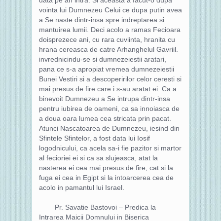
vointa lui Dumnezeu Celui ce dupa putin avea
a Se naste dintr-insa spre indreptarea si
mantuirea lumii. Deci acolo a ramas Fecioara
doisprezece ani, cu rara cuviinta, hranita cu
hrana cereasca de catre Arhanghelul Gavriil.
invrednicindu-se si dumnezeiestii aratari,
pana ce s-a apropiat vremea dumnezeiestii
Bunei Vestiri si a descoperirilor celor ceresti si
mai presus de fire care i s-au aratat ei. Ca a
binevoit Dumnezeu a Se intrupa dintr-insa
pentru iubirea de oameni, ca sa innoiasca de
a doua oara lumea cea stricata prin pacat.
Atunci Nascatoarea de Dumnezeu, iesind din
Sfintele Sfintelor, a fost data lui Iosif
logodnicului, ca acela sa-i fie pazitor si martor
al fecioriei ei si ca sa slujeasca, atat la
nasterea ei cea mai presus de fire, cat si la
fuga ei cea in Egipt si la intoarcerea cea de
acolo in pamantul lui Israel.
Pr. Savatie Bastovoi – Predica la
Intrarea Maicii Domnului in Biserica