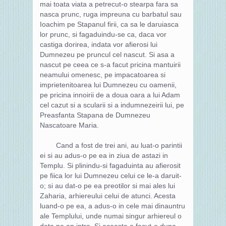
mai toata viata a petrecut-o stearpa fara sa
nasca prunc, ruga impreuna cu barbatul sau
Ioachim pe Stapanul firii, ca sa le daruiasca
lor prunc, si fagaduindu-se ca, daca vor
castiga dorirea, indata vor afierosi lui
Dumnezeu pe pruncul cel nascut. Si asa a
nascut pe ceea ce s-a facut pricina mantuirii
neamului omenesc, pe impacatoarea si
imprietenitoarea lui Dumnezeu cu oamenii,
pe pricina innoirii de a doua oara a lui Adam
cel cazut si a scularii si a indumnezeirii lui, pe
Preasfanta Stapana de Dumnezeu
Nascatoare Maria.
Cand a fost de trei ani, au luat-o parintii
ei si au adus-o pe ea in ziua de astazi in
Templu. Si plinindu-si fagaduinta au afierosit
pe fiica lor lui Dumnezeu celui ce le-a daruit-
o; si au dat-o pe ea preotilor si mai ales lui
Zaharia, arhiereului celui de atunci. Acesta
luand-o pe ea, a adus-o in cele mai dinauntru
ale Templului, unde numai singur arhiereul o
data pe an intra. Si aceasta a facut-o dupa