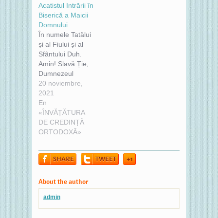
Acatistul Intrării în
Templul lui
Biserică a Maicii
Dumnezeu
Domnului
luminat Fecioara
În numele Tatălui
se arată și pe
și al Fiului și al
Hristos tuturor
Sfântului Duh.
mai înainte Îl
Amin! Slavă Ție,
vestește. Acesteia
Dumnezeul
și noi cu mare
nostru, slavă Ție.
20 noviembre,
glas să-i strigăm:
Împărate ceresc,
2021
Bucură-te,
Mângâietorule,
En
Împlinirea
Duhul adevărului,
«ÎNVĂȚĂTURA
rânduielii
Care
DE CREDINȚĂ
Ziditorului.…
pretutindenea ești
ORTODOXĂ»
și toate le
împlinești,
SHARE
TWEET
+1
Vistierul
bunătăților și
dătătorule de
About the author
viață, vino și Te
admin
sălășluiește întru
noi, și ne