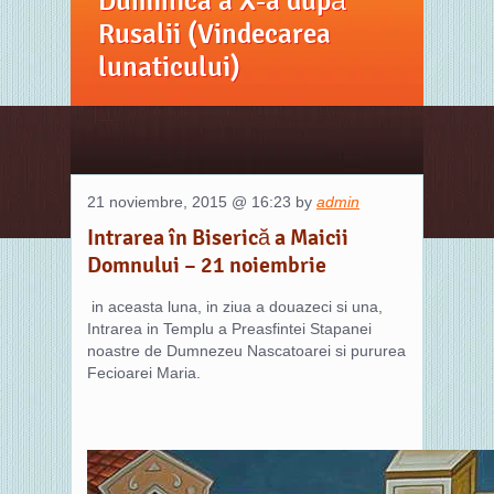
Duminica a X-a după
Rusalii (Vindecarea
lunaticului)
21 noviembre, 2015 @ 16:23 by
admin
Intrarea în Biserică a Maicii
Domnului – 21 noiembrie
in aceasta luna, in ziua a douazeci si una,
Intrarea in Templu a Preasfintei Stapanei
noastre de Dumnezeu Nascatoarei si pururea
Fecioarei Maria.