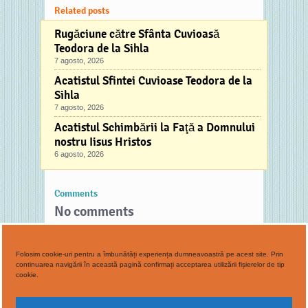
curățește pe noi
Related posts
de toată
întinăciunea și…
Rugăciune către Sfânta Cuvioasă
Teodora de la Sihla
7 agosto, 2026
Acatistul Sfintei Cuvioase Teodora de la
Sihla
7 agosto, 2026
Acatistul Schimbării la Faţă a Domnului
nostru Iisus Hristos
6 agosto, 2026
Comments
No comments
Folosim cookie-uri pentru a îmbunătăți experiența dumneavoastră pe acest site. Prin
continuarea navigării în această pagină confirmați acceptarea utilizării fișierelor de tip
cookie.
Copyright © 2015 Parohia Ortodoxa Murcia