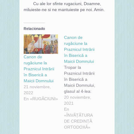
Cu ale lor sfinte rugaciuni, Doamne,
miluieste-ne si ne mantuieste pe noi. Amin.
Relacionado
Canon de
rugăciune la
Praznicul Intrării
în Biserică a
Canon de
Maicii Domnului
rugăciune la
Tropar la
Praznicul Intrării
Praznicul Intrării
în Biserică a
în Biserică a
Maicii Domnului
Maicii Domnului,
21 noviembre,
glasul al 4-lea:
2022
Astăzi înainte
20 noviembre,
En «RUGĂCIUNI»
însemnarea
2021
bunăvoinței lui
En
Dumnezeu și
«ÎNVĂȚĂTURA
propovăduirea
DE CREDINȚĂ
mântuirii
ORTODOXĂ»
oamenilor, în