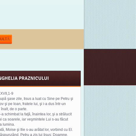
ULTĂ
NGHELIA PRAZNICULUI
.XVII,1-9
după şase zile, Iisus a luat cu Sine pe Petru şi
v şi pe Ioan, fratele lui, şi i-a dus într-un
înalt, de o parte.
-a schimbat la faţă, înaintea lor, şi a strălucit
ui ca soarele, iar veşmintele Lui s-au făcut
a lumina.
ată, Moise şi Ilie s-au arătat lor, vorbind cu El.
 răspunzând, Petru a zis lui Iisus: Doamne,