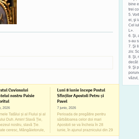
bine e
trei co
5. Vor
ei, şi
Cel iu
L».
6. Şi,
s-au s
7. Şi 
zis: S
8. Şi,
decât 
9. Şi 
porunc
văzut,
stul Cuviosului
Luni 8 iunie începe Postul
telui nostru Paisie
Sfinților Apostoli Petru și
ritul
Pavel
io, 2026
7 junio, 2026
ele Tatălui și al Fiului și al
Perioada de pregătire pentru
ului Duh. Amin! Slavă Ție,
sărbătoarea celor doi mari
zeul nostru, slavă Ție.
Apostoli se va încheia în 28
ate ceresc, Mângâietorule,
iunie, în ajunul praznicului din 29