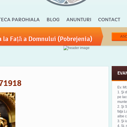
TECA PAROHIALA
BLOG
ANUNTURI
CONTACT
ASC
 la Față a Domnului (Pobrejenia)
EVA
x71918
Ev. Mt
1. Şi 
pe Iaco
munte 
2. Şi S
faţa L
albe c
3. Şi i
4. Şi,