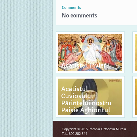
Comments
No comments
Acatistul Invierii
Acatistul
Cuviosului
Părintelui nostru
Paisie Aghioritul
Copyright © 2015 Parohia Ortodoxa Murcia
Tel.: 600.282.544