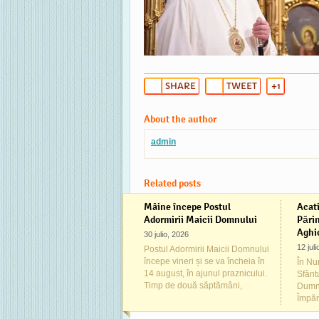
SHARE
TWEET
+1
About the author
admin
Related posts
Mâine începe Postul
Acati
Adormirii Maicii Domnului
Părin
Aghio
30 julio, 2026
12 jul
Postul Adormirii Maicii Domnului
începe vineri și se va încheia în
În Num
14 august, în ajunul praznicului.
Sfânt
Timp de două săptămâni,
Dumne
Împăr