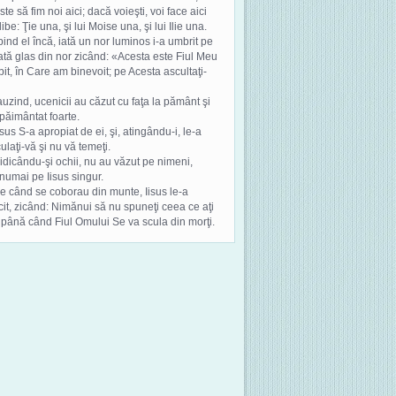
ste să fim noi aici; dacă voieşti, voi face aici
libe: Ţie una, şi lui Moise una, şi lui Ilie una.
bind el încă, iată un nor luminos i-a umbrit pe
 iată glas din nor zicând: «Acesta este Fiul Meu
bit, în Care am binevoit; pe Acesta ascultaţi-
 auzind, ucenicii au căzut cu faţa la pământ şi
păimântat foarte.
Iisus S-a apropiat de ei, şi, atingându-i, le-a
culaţi-vă şi nu vă temeţi.
 ridicându-şi ochii, nu au văzut pe nimeni,
numai pe Iisus singur.
pe când se coborau din munte, Iisus le-a
it, zicând: Nimănui să nu spuneţi ceea ce aţi
 până când Fiul Omului Se va scula din morţi.