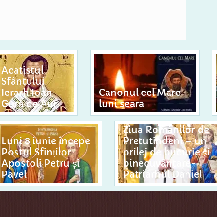
Acatistul
Sfântului
Ierarh Ioan
Canonul cel Mare –
Gură de Aur
luni seara
Ziua Românilor de
Luni 8 iunie începe
Pretutindeni – un
Postul Sfinților
prilej de bucurie şi
Apostoli Petru și
binecuvântare-
Pavel
Patriarhul Daniel