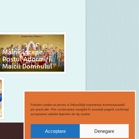
Mâine începe
Postul Adormirii
Maicii Domnului
Folosim cookie-uri pentru a îmbunătăți experiența dumneavoastră
pe acest site. Prin continuarea navigării în această pagină confirmați
acceptarea utilizării fișierelor de tip cookie.
Acceptare
Denegare