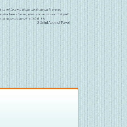
ă nu-mi fie a mă lăuda, decât numai în crucea
stru Iisus Hristos, prin care lumea este răstignită
, şi eu pentru lume!" (Gal. 6, 14)
— Sfântul Apostol Pavel