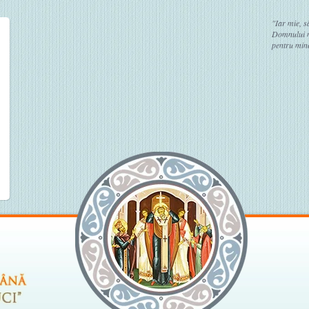
"Iar mie, s
Domnului no
pentru mine