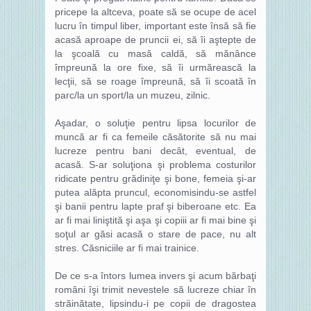
pricepe la altceva, poate să se ocupe de acel
lucru în timpul liber, important este însă să fie
acasă aproape de pruncii ei, să îi aştepte de
la şcoală cu masă caldă, să mănânce
împreună la ore fixe, să îi urmărească la
lecţii, să se roage împreună, să îi scoată în
parc/la un sport/la un muzeu, zilnic.
Aşadar, o soluţie pentru lipsa locurilor de
muncă ar fi ca femeile căsătorite să nu mai
lucreze pentru bani decât, eventual, de
acasă. S-ar soluţiona şi problema costurilor
ridicate pentru grădiniţe şi bone, femeia şi-ar
putea alăpta pruncul, economisindu-se astfel
şi banii pentru lapte praf şi biberoane etc. Ea
ar fi mai liniştită şi aşa şi copiii ar fi mai bine şi
soţul ar găsi acasă o stare de pace, nu alt
stres. Căsniciile ar fi mai trainice.
De ce s-a întors lumea invers şi acum bărbaţi
români îşi trimit nevestele să lucreze chiar în
străinătate, lipsindu-i pe copii de dragostea