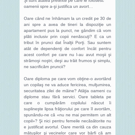
Şi sunt atâtea pretexte pe care le folosesc
oamenii spre a-şi justifica un avort…
Oare când ne înhămam la un credit pe 30 de
ani spre a avea de tineri la dispoziţie un
apartament pus la punct, ne gândim că vom
plăti inclusiv prin copii nenăscuţi? E ca un
tribut în prunci dat Înalţii Porţi. Sau suntem
atât de dependenţi de confort încât pentru
acest confort pe care nu l-au avut moşii şi
strămoşi noştri, deşi au trăit frumos şi simplu,
ne sacrificăm pruncii?
Oare diploma pe care vom obţine-o avortând
un copilaş ne va aduce fericirea, mulţumirea,
securitatea zilei de mâine? Atâţia oameni cu
diplome stau fără servici. Oare tableta pe
care o cumpărăm copilului născut îi
suplineşte lipsa frăţiorului pe care îl avortăm,
spunându-ne că «nu ne mai permitem un alt
copil»? Şi nici pentru femeile necăsătorite nu
e justificat avortul. Oare merită ca din cauza
mătuşilor şi vecinelor care vor bârfi că am