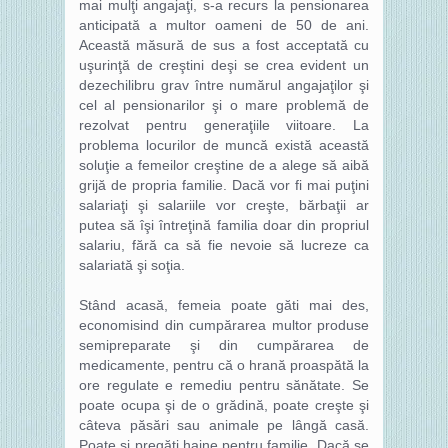
mai mulţi angajaţi, s-a recurs la pensionarea
anticipată a multor oameni de 50 de ani.
Această măsură de sus a fost acceptată cu
uşurinţă de creştini deşi se crea evident un
dezechilibru grav între numărul angajaţilor şi
cel al pensionarilor şi o mare problemă de
rezolvat pentru generaţiile viitoare. La
problema locurilor de muncă există această
soluţie a femeilor creştine de a alege să aibă
grijă de propria familie. Dacă vor fi mai puţini
salariaţi şi salariile vor creşte, bărbaţii ar
putea să îşi întreţină familia doar din propriul
salariu, fără ca să fie nevoie să lucreze ca
salariată şi soţia.
Stând acasă, femeia poate găti mai des,
economisind din cumpărarea multor produse
semipreparate şi din cumpărarea de
medicamente, pentru că o hrană proaspătă la
ore regulate e remediu pentru sănătate. Se
poate ocupa şi de o grădină, poate creşte şi
câteva păsări sau animale pe lângă casă.
Poate şi pregăti haine pentru familie. Dacă se