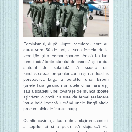
Feminismul, după «lupte seculare» care au
durat vreo 50 de ani, a scos femeia de la
«cratiță» şi a «emancipat-o». Adică i-a luat
femeii căsătorite statutul de casnică şi i-a dat
statutul de salariată. A scos-o din
«închisoarea» propriului cămin şi i-a deschis
perspectiva largă a pereţilor unor birouri
(unele fără geamuri şi altele chiar fără uşi)
sau a spatelui unei tovarăşe de muncă (poate
aţi văzut o poză cu sute de femei ţesătoare
într-o hală imensă lucrând unele lângă altele
precum albinele într-un stup).
Cu alte cuvinte, a luat-o de la slujirea casei ei,
a copiilor ei şi a pus-o să slujească «la