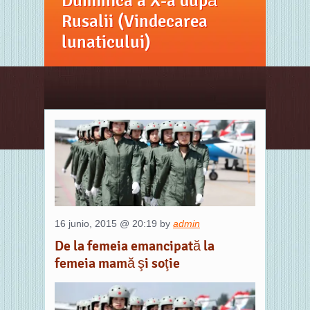
Duminica a X-a după
Rusalii (Vindecarea
lunaticului)
16 junio, 2015 @ 20:19 by
admin
De la femeia emancipată la
femeia mamă şi soţie