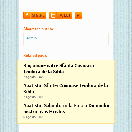
lui Natan fiul lui
David s-a născut
SHARE
TWEET
+1
Levi, iar Levi a
născut pe Melhie
și pe Pamfir;
About the author
Pamfir a născut
admin
pe Varpafir, iar
Varpafir a născut
pe Ioachim,…
Related posts
Rugăciune către Sfânta Cuvioasă
Teodora de la Sihla
7 agosto, 2026
Acatistul Sfintei Cuvioase Teodora de la
Sihla
7 agosto, 2026
Acatistul Schimbării la Faţă a Domnului
nostru Iisus Hristos
6 agosto, 2026