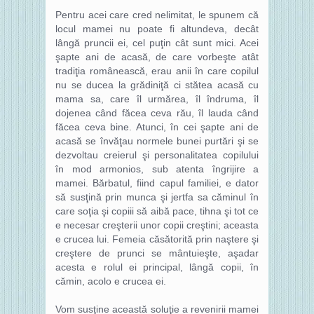
Pentru acei care cred nelimitat, le spunem că
locul mamei nu poate fi altundeva, decât
lângă pruncii ei, cel puţin cât sunt mici. Acei
şapte ani de acasă, de care vorbeşte atât
tradiţia românească, erau anii în care copilul
nu se ducea la grădiniţă ci stătea acasă cu
mama sa, care îl urmărea, îl îndruma, îl
dojenea când făcea ceva rău, îl lauda când
făcea ceva bine. Atunci, în cei şapte ani de
acasă se învăţau normele bunei purtări şi se
dezvoltau creierul şi personalitatea copilului
în mod armonios, sub atenta îngrijire a
mamei. Bărbatul, fiind capul familiei, e dator
să susţină prin munca şi jertfa sa căminul în
care soţia şi copiii să aibă pace, tihna şi tot ce
e necesar creşterii unor copii creştini; aceasta
e crucea lui. Femeia căsătorită prin naştere şi
creştere de prunci se mântuieşte, aşadar
acesta e rolul ei principal, lângă copii, în
cămin, acolo e crucea ei.
Vom susţine această soluţie a revenirii mamei