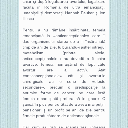
chiar şi după legalizarea avortului, legalizare
făcută în România de ultra emancipaţii,
umaniştii şi democraţii Hannah Pauker şi Ion
Iliescu.
Pentru a nu rămâne însărcinată, femeia
emancipată ia «anticoncepționale» care îi
dau organismului starea de a fi însărcinată
timp de ani de zile, tulburându-i astfel întregul
metabolism (printre altele,
anticoncepţionalele s-au dovedit a fi chiar
avortive, femeia nemaiştiind de fapt câte
avorturi are la activ). Atât
«anticoncepționalele» cât şi avorturile
chirurgicale au o serie de «efecte
secundare», precum o predispoziţie la
anumite forme de cancer, pe care însă
femeia emancipată prefera să le ignore. O
şansă în plus pentru Stat de a avea mai puţini
pensionari şi un profit pe ani de zile pentru
firmele producătoare de anticoncepţionale.
Dar cum să rişti să scandalizezi întreaga