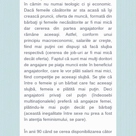
în cămin nu numai teologic ci şi economic.
Dacă femeile căsătorite ar sta acasă să îşi
crească pruncii, oferta de muncă, formată din
bărbaţi şi femeile necăsătorite ar fi mai mică
dar cererea din partea angajatorilor ar
rămâne aceeaşi. Astfel, conform unui
principiu macroeconomic, salariile ar creşte,
fiind mai puţini cei dispuşi să facă slujba
respectivă (cererea de job-uri ar fi mai mică
decât oferta). Faptul că sunt mai mulţi doritori
de angajare pe piaţa muncii este în beneficiul
angajatorilor, care le vor plăti salarii mai mici,
fiind competiţie pe aceeaşi slujbă. Se ştie că
între o femeie şi un bărbat care fac aceeaşi
slujbă, femeia e plătită mai puţin. Deci
angajatorii privaţi cel puţin (îndeosebi
multinaţionalele) preferă să angajeze femei,
plătindu-le mai puţin decât pe bărbaţi
(această inegalitate între sexe nu prea a fost
în atenţia feminismului, se pare).
În anii 90 când se cerea disponibilizarea câtor