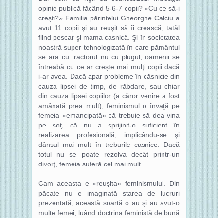
opinie publică făcând 5-6-7 copii? «Cu ce să-i
creşti?» Familia părintelui Gheorghe Calciu a
avut 11 copii şi au reuşit să îi crească, tatăl
fiind pescar şi mama casnică. Şi în societatea
noastră super tehnologizată în care pământul
se ară cu tractorul nu cu plugul, oamenii se
întreabă cu ce ar creşte mai mulţi copii dacă
i-ar avea. Dacă apar probleme în căsnicie din
cauza lipsei de timp, de răbdare, sau chiar
din cauza lipsei copiilor (a căror venire a fost
amânată prea mult), feminismul o învaţă pe
femeia «emancipată» că trebuie să dea vina
pe soţ, că nu a sprijinit-o suficient în
realizarea profesională, implicându-se şi
dânsul mai mult în treburile casnice. Dacă
totul nu se poate rezolva decât printr-un
divorţ, femeia suferă cel mai mult.
Cam aceasta e «reușita» feminismului. Din
păcate nu e imaginată starea de lucruri
prezentată, această soartă o au şi au avut-o
multe femei, luând doctrina feministă de bună