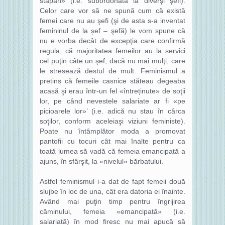
stăpân» (i.e. subordonată la diverşi şefi).
Celor care vor să ne spună cum că există
femei care nu au şefi (şi de asta s-a inventat
femininul de la șef – şefă) le vom spune că
nu e vorba decât de excepţia care confirmă
regula, că majoritatea femeilor au la servici
cel puţin câte un şef, dacă nu mai mulţi, care
le stresează destul de mult. Feminismul a
pretins că femeile casnice stăteau degeaba
acasă şi erau într-un fel «întreținute» de soţii
lor, pe când nevestele salariate ar fi «pe
picioarele lor»’ (i.e. adică nu stau în cârca
soţilor, conform aceleiaşi viziuni feministe).
Poate nu întâmplător moda a promovat
pantofii cu tocuri cât mai înalte pentru ca
toată lumea să vadă că femeia emancipată a
ajuns, în sfârşit, la «nivelul» bărbatului.
Astfel feminismul i-a dat de fapt femeii două
slujbe în loc de una, cât era datoria ei înainte.
Având mai puţin timp pentru îngrijirea
căminului, femeia «emancipată» (i.e.
salariată) în mod firesc nu mai apucă să