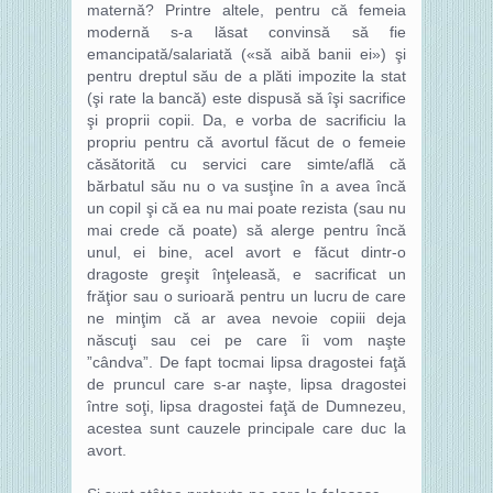
maternă? Printre altele, pentru că femeia
modernă s-a lăsat convinsă să fie
emancipată/salariată («să aibă banii ei») şi
pentru dreptul său de a plăti impozite la stat
(şi rate la bancă) este dispusă să îşi sacrifice
şi proprii copii. Da, e vorba de sacrificiu la
propriu pentru că avortul făcut de o femeie
căsătorită cu servici care simte/află că
bărbatul său nu o va susţine în a avea încă
un copil şi că ea nu mai poate rezista (sau nu
mai crede că poate) să alerge pentru încă
unul, ei bine, acel avort e făcut dintr-o
dragoste greşit înţeleasă, e sacrificat un
frăţior sau o surioară pentru un lucru de care
ne minţim că ar avea nevoie copiii deja
născuţi sau cei pe care îi vom naşte
”cândva”. De fapt tocmai lipsa dragostei faţă
de pruncul care s-ar naşte, lipsa dragostei
între soţi, lipsa dragostei faţă de Dumnezeu,
acestea sunt cauzele principale care duc la
avort.