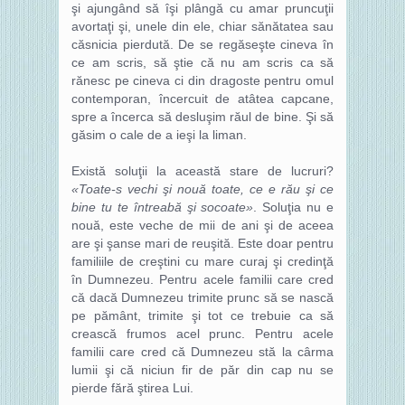
şi ajungând să îşi plângă cu amar pruncuţii
avortaţi şi, unele din ele, chiar sănătatea sau
căsnicia pierdută. De se regăseşte cineva în
ce am scris, să ştie că nu am scris ca să
rănesc pe cineva ci din dragoste pentru omul
contemporan, încercuit de atâtea capcane,
spre a încerca să desluşim răul de bine. Şi să
găsim o cale de a ieşi la liman.
Există soluţii la această stare de lucruri?
«Toate-s vechi şi nouă toate, ce e rău şi ce
bine tu te întreabă şi socoate»
. Soluţia nu e
nouă, este veche de mii de ani şi de aceea
are şi şanse mari de reuşită. Este doar pentru
familiile de creştini cu mare curaj şi credinţă
în Dumnezeu. Pentru acele familii care cred
că dacă Dumnezeu trimite prunc să se nască
pe pământ, trimite şi tot ce trebuie ca să
crească frumos acel prunc. Pentru acele
familii care cred că Dumnezeu stă la cârma
lumii şi că niciun fir de păr din cap nu se
pierde fără ştirea Lui.