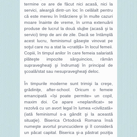
termine ce are de făcut nici acasă, nici la
servici, aleargă dintr-un loc în celălalt pentru
că este mereu în întârziere şi în multe cazuri
moare înainte de vreme, în urma extenuării
produse de lucrul la două slujbe (acasă şi la
servici) timp de ani de zile. Dacă se întâmplă
acest lucru, feminismul găseşte vinovat pe
soţul care nu a stat la «cratiță» în locul femeii.
Copiii, în timpul anilor în care femeia salariată
plăteşte impozite sârguincios, rămân
supravegheaţi şi îndrumaţi în principal de
şcoală/stat sau nesupravegheaţi deloc.
În timpurile moderne sunt trimişi la creşe,
grădiniţe, after-school. Oricum o femeie
emancipată «își poate permite» un copil,
maxim doi. Ce apare «neplanificat» se
rezolvă cu un avort legal în lumea «civilizată»
(iată feminismul s-a gândit şi la această
situaţie). Biserica Ortodoxă Romana însă
numeşte avortul pruncucidere şi îl consideră
un păcat capital. Biserica şi-a păstrat poziţia