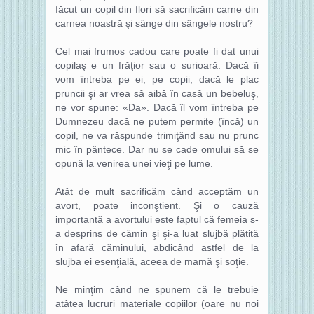
făcut un copil din flori să sacrificăm carne din
carnea noastră şi sânge din sângele nostru?
Cel mai frumos cadou care poate fi dat unui
copilaş e un frăţior sau o surioară. Dacă îi
vom întreba pe ei, pe copii, dacă le plac
pruncii şi ar vrea să aibă în casă un bebeluş,
ne vor spune: «Da». Dacă îl vom întreba pe
Dumnezeu dacă ne putem permite (încă) un
copil, ne va răspunde trimiţând sau nu prunc
mic în pântece. Dar nu se cade omului să se
opună la venirea unei vieţi pe lume.
Atât de mult sacrificăm când acceptăm un
avort, poate inconştient. Şi o cauză
importantă a avortului este faptul că femeia s-
a desprins de cămin şi şi-a luat slujbă plătită
în afară căminului, abdicând astfel de la
slujba ei esenţială, aceea de mamă şi soţie.
Ne minţim când ne spunem că le trebuie
atâtea lucruri materiale copiilor (oare nu noi